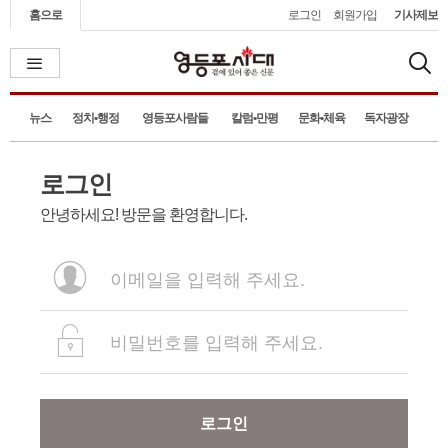
홈으로
로그인
회원가입
기사제보
뉴스
정치•행정
영등포사람들
칼럼•만평
문화•체육
독자광장
로그인
안녕하세요! 방문을 환영합니다.
로그인