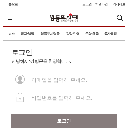
홈으로
로그인
회원가입
기사제보
뉴스
정치•행정
영등포사람들
칼럼•만평
문화•체육
독자광장
로그인
안녕하세요! 방문을 환영합니다.
로그인