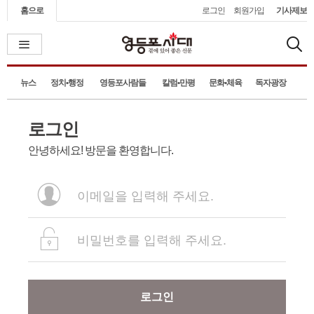
홈으로
로그인
회원가입
기사제보
뉴스
정치•행정
영등포사람들
칼럼•만평
문화•체육
독자광장
로그인
안녕하세요! 방문을 환영합니다.
로그인