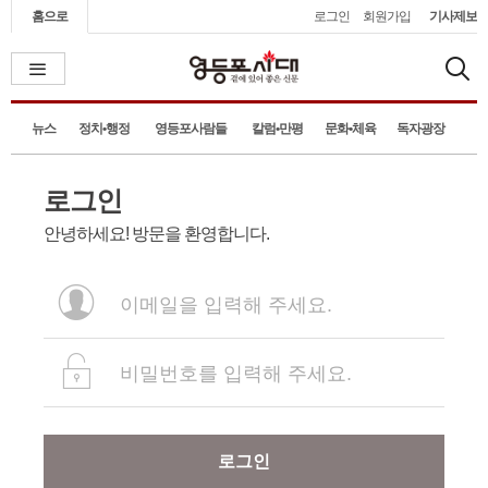
홈으로
로그인
회원가입
기사제보
뉴스
정치•행정
영등포사람들
칼럼•만평
문화•체육
독자광장
로그인
안녕하세요! 방문을 환영합니다.
로그인