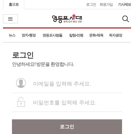
홈으로
로그인
회원가입
기사제보
뉴스
정치•행정
영등포사람들
칼럼•만평
문화•체육
독자광장
로그인
안녕하세요! 방문을 환영합니다.
로그인