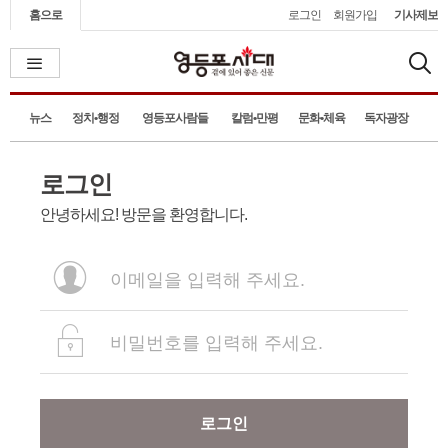
홈으로
로그인
회원가입
기사제보
뉴스
정치•행정
영등포사람들
칼럼•만평
문화•체육
독자광장
로그인
안녕하세요! 방문을 환영합니다.
로그인