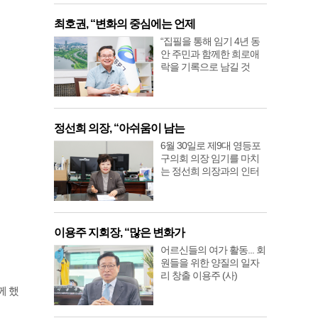
최호권, “변화의 중심에는 언제
“집필을 통해 임기 4년 동
안 주민과 함께한 희로애
락을 기록으로 남길 것
정선희 의장, “아쉬움이 남는
6월 30일로 제9대 영등포
구의회 의장 임기를 마치
는 정선희 의장과의 인터
이용주 지회장, “많은 변화가
어르신들의 여가 활동... 회
원들을 위한 양질의 일자
리 창출 이용주 (사)
께 했