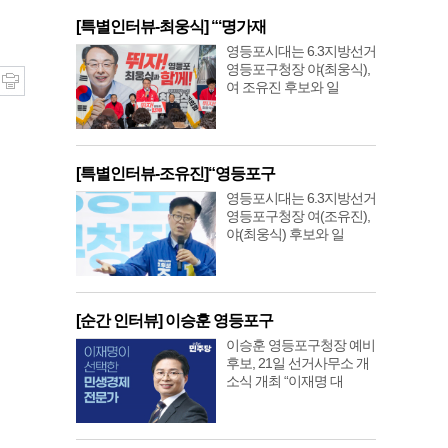
[특별인터뷰-최웅식] “‘명가재
영등포시대는 6.3지방선거
영등포구청장 야(최웅식),
여 조유진 후보와 일
[특별인터뷰-조유진]“영등포구
영등포시대는 6.3지방선거
영등포구청장 여(조유진),
야(최웅식) 후보와 일
[순간 인터뷰] 이승훈 영등포구
이승훈 영등포구청장 예비
후보, 21일 선거사무소 개
소식 개최 “이재명 대