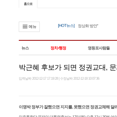
홈으로
[HOT뉴스]
한병도, “정부 세제 개편안은 조세 정상화 방안”
메뉴
뉴스
정치•행정
영등포사람들
박근혜 후보가 되면 정권교대, 
입력날짜 2012-12-17 17:19:28 | 수정날짜 2012-12-18 10:07:36
이명박 정부가 잘했으면 지지를, 못했으면 정권교체해 달라
민주통합당 문재인 대통령후보는 17일(월) 오후 12시 30분