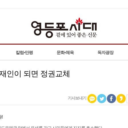
칼럼•만평
문화•체육
독자광장
문재인이 되면 정권교체
기사보내기
!
 여의도우체국 앞에서 유세를 갖고 시민들에게 지지를 호소했다.