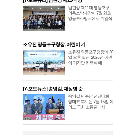
[Y-포토뉴스] 임현상 제11대 영
임현상 제11대 영등포구
의용소방대장이 7월 21일
영등포소방서에서 취임식
조유진 영등포구청장, 어린이 기
조유진 영등포구청장이 20
일 오후 열린 ‘2026년 어린
이 기자단 위촉식’에
[Y-포토뉴스] 송영길, 채상병 순
송영길 민주당 전당대회
당대표 후보는 7월 15일 여
의도 국회 소통관에서