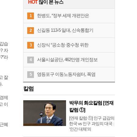
HOT
많이 본 뉴스
한병도, “정부 세제 개편안은
1
신길동 113-5 일대, 신속통합기
2
반갑습
신장식 “공소청·중수청 위한
3
? 자
?”라
서울시설공단, 462만명 개인정보
4
영등포구 이동노동자쉼터, 폭염
5
고 잘
.
칼럼
 경제
박무의 화요칼럼 [연재
고 이
칼럼 ①]
[연재 칼럼 ①] 인구 급감의
한국 vs 인구 과잉의 대국 :
박근혜
‘인간 대체’의