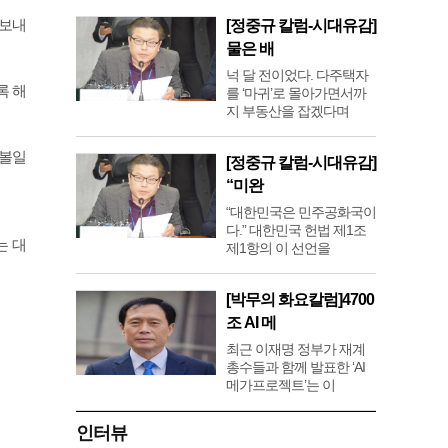
 보내
[정중규 칼럼-시대유감]
물은 배
넉 달 전이었다. 다주택자
록 해
를 ‘마귀’로 몰아가면서까
지 부동산을 잡겠다며
 볼일
[정중규 칼럼-시대유감]
“미완
“대한민국은 민주공화국이
다.” 대한민국 헌법 제1조
는 대
제1항의 이 선언을
[박무의 화요칼럼]4700
조 AI 메
최근 이재명 정부가 재계
총수들과 함께 발표한 ‘AI
메가프로젝트’는 이
인터뷰