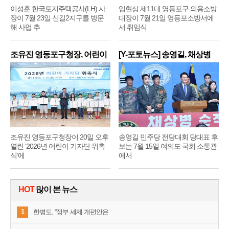
이성훈 한국토지주택공사(LH) 사
임현상 제11대 영등포구 의용소방
장이 7월 23일 신길2지구를 방문
대장이 7월 21일 영등포소방서에
해 사업 추
서 취임식
조유진 영등포구청장, 어린이
[Y-포토뉴스] 송영길, 채상병
기
순
조유진 영등포구청장이 20일 오후
송영길 민주당 전당대회 당대표 후
열린 ‘2026년 어린이 기자단 위촉
보는 7월 15일 여의도 국회 소통관
식’에
에서
HOT
많이 본 뉴스
1
한병도, “정부 세제 개편안은