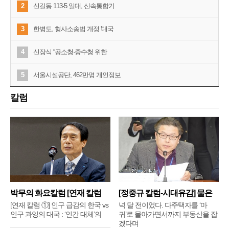
2
신길동 113-5 일대, 신속통합기
3
한병도, 형사소송법 개정 '대국
4
신장식 “공소청·중수청 위한
5
서울시설공단, 462만명 개인정보
칼럼
박무의 화요칼럼 [연재 칼럼
[정중규 칼럼-시대유감] 물은
①]
배
[연재 칼럼 ①] 인구 급감의 한국 vs
넉 달 전이었다. 다주택자를 ‘마
인구 과잉의 대국 : ‘인간 대체’의
귀’로 몰아가면서까지 부동산을 잡
겠다며