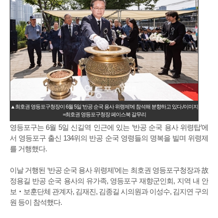
▲최호권 영등포구청장이 6월 5일 ‘반공 순국 용사 위령제’에 참석해 분향하고 있다./이미지
=최호권 영등포구청장 페이스북 갈무리
영등포구는 6월 5일 신길역 인근에 있는 ‘반공 순국 용사 위령탑’에
서 영등포구 출신 134위의 반공 순국 영령들의 명복을 빌며 위령제
를 거행했다.
이날 거행된 ‘반공 순국 용사 위령제’에는 최호권 영등포구청장과 故
정용길 반공 순국 용사의 유가족, 영등포구 재향군인회, 지역 내 안
보‧보훈단체 관계자, 김재진, 김종길 시의원과 이성수, 김지연 구의
원 등이 참석했다.