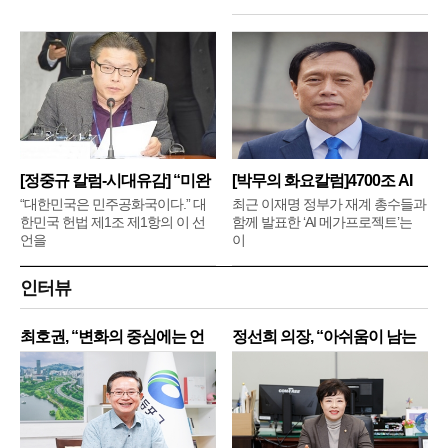
[정중규 칼럼-시대유감] “미완
[박무의 화요칼럼]4700조 AI
메
“대한민국은 민주공화국이다.” 대
최근 이재명 정부가 재계 총수들과
한민국 헌법 제1조 제1항의 이 선
함께 발표한 ‘AI 메가프로젝트’는
언을
이
인터뷰
최호권, “변화의 중심에는 언
정선희 의장, “아쉬움이 남는
제