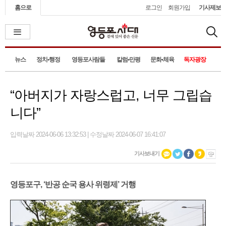
홈으로
로그인
회원가입
기사제보
뉴스
정치•행정
영등포사람들
칼럼•만평
문화•체육
독자광장
“아버지가 자랑스럽고, 너무 그립습
니다”
입력날짜 2024-06-06 13:32:53 | 수정날짜 2024-06-07 16:41:07
기사보내기
영등포구, ‘반공 순국 용사 위령제’ 거행