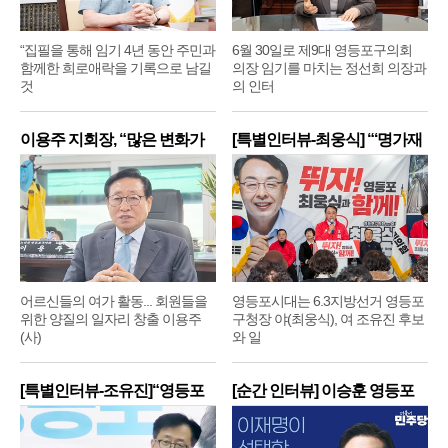
“집필을 통해 임기 4년 동안 주민과
6월 30일로 제9대 영등포구의회
함께한 희로애락을 기록으로 남길
의장 임기를 마치는 정선희 의장과
것
의 인터
이용주 지회장, “많은 변화가
[특별인터뷰-최웅식] “‘명가재
어르신들의 여가 활동... 회원들을
영등포시대는 6.3지방선거 영등포
위한 양질의 일자리 창출 이용주
구청장 야(최웅식), 여 조유진 후보
(사)
와 일
[특별인터뷰-조유진]“영등포
[순간 인터뷰] 이승훈 영등포
구
구