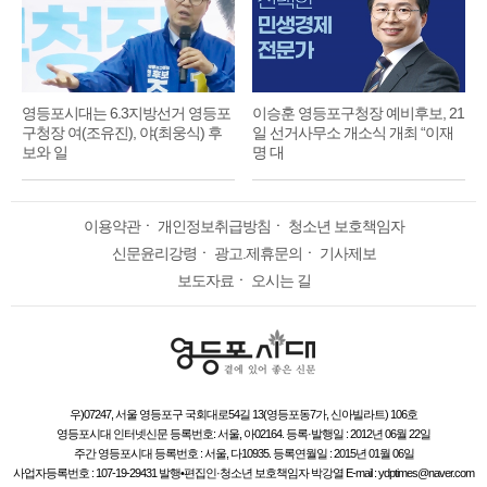
영등포시대는 6.3지방선거 영등포
이승훈 영등포구청장 예비후보, 21
구청장 여(조유진), 야(최웅식) 후
일 선거사무소 개소식 개최 “이재
보와 일
명 대
이용약관
ㆍ
개인정보취급방침
ㆍ
청소년 보호책임자
신문윤리강령
ㆍ
광고.제휴문의
ㆍ
기사제보
보도자료
ㆍ
오시는 길
우)07247, 서울 영등포구 국회대로54길 13(영등포동7가, 신아빌라트) 106호
영등포시대 인터넷신문 등록번호: 서울, 아02164. 등록·발행일 : 2012년 06월 22일
주간 영등포시대 등록번호 : 서울, 다10935. 등록연월일 : 2015년 01월 06일
사업자등록번호 : 107-19-29431 발행•편집인·청소년 보호책임자 박강열 E-mail : ydptimes@naver.com