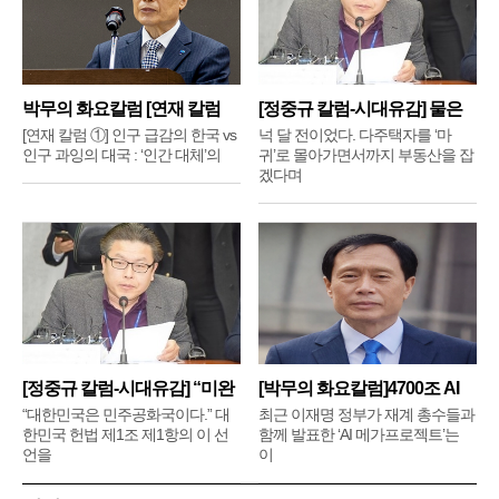
박무의 화요칼럼 [연재 칼럼
[정중규 칼럼-시대유감] 물은
①]
배
[연재 칼럼 ①] 인구 급감의 한국 vs
넉 달 전이었다. 다주택자를 ‘마
인구 과잉의 대국 : ‘인간 대체’의
귀’로 몰아가면서까지 부동산을 잡
겠다며
[정중규 칼럼-시대유감] “미완
[박무의 화요칼럼]4700조 AI
메
“대한민국은 민주공화국이다.” 대
최근 이재명 정부가 재계 총수들과
한민국 헌법 제1조 제1항의 이 선
함께 발표한 ‘AI 메가프로젝트’는
언을
이