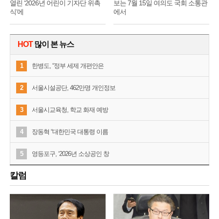
열린 ‘2026년 어린이 기자단 위촉
보는 7월 15일 여의도 국회 소통관
식’에
에서
HOT
많이 본 뉴스
1
한병도, “정부 세제 개편안은
2
서울시설공단, 462만명 개인정보
3
서울시교육청, 학교 화재 예방
4
장동혁 “대한민국 대통령 이름
5
영등포구, ‘2026년 소상공인 창
칼럼