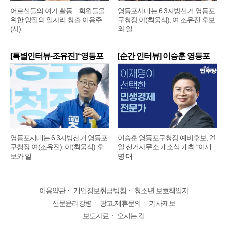
어르신들의 여가 활동... 회원들을
영등포시대는 6.3지방선거 영등포
위한 양질의 일자리 창출 이용주
구청장 야(최웅식), 여 조유진 후보
(사)
와 일
[특별인터뷰-조유진]“영등포
[순간 인터뷰] 이승훈 영등포
구
구
영등포시대는 6.3지방선거 영등포
이승훈 영등포구청장 예비후보, 21
구청장 여(조유진), 야(최웅식) 후
일 선거사무소 개소식 개최 “이재
보와 일
명 대
이용약관
ㆍ
개인정보취급방침
ㆍ
청소년 보호책임자
신문윤리강령
ㆍ
광고.제휴문의
ㆍ
기사제보
보도자료
ㆍ
오시는 길