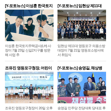
[Y-포토뉴스] 이성훈 한국토지
[Y-포토뉴스] 임현상 제11대
주
영
이성훈 한국토지주택공사(LH) 사
임현상 제11대 영등포구 의용소방
장이 7월 23일 신길2지구를 방문
대장이 7월 21일 영등포소방서에
해 사업 추
서 취임식
조유진 영등포구청장, 어린이
[Y-포토뉴스] 송영길, 채상병
기
순
조유진 영등포구청장이 20일 오후
송영길 민주당 전당대회 당대표 후