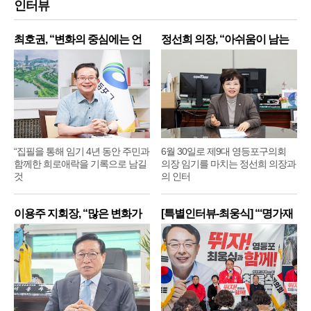
인터뷰
최호권, “변화의 중심에는 언
정선희 의장, “아쉬움이 남는
제
“집필을 통해 임기 4년 동안 주민과
6월 30일로 제9대 영등포구의회
함께한 희로애락을 기록으로 남길
의장 임기를 마치는 정선희 의장과
것
의 인터
이용주 지회장, “많은 변화가
[특별인터뷰-최웅식] “‘명가재