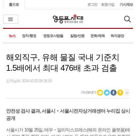
홈으로
로그인
회원가입
기사제보
뉴스
정치•행정
영등포사람들
칼럼•만평
문화•체육
독자광장
해외직구, 유해 물질 국내 기준치
1.5배에서 최대 476배 초과 검출
입력날짜 2024-10-25 08:36:59
기사보내기
안전성 검사 결과, 서울시‧서울시전자상거래센터 누리집 상시
공개
서울시가 10월 25일, 테무‧알리익스프레스(해외 온라인 플랫폼)에