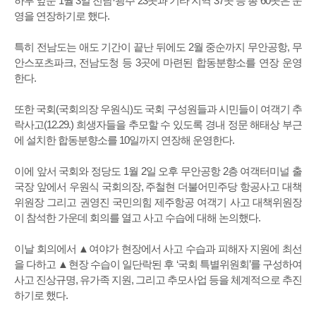
하루 앞둔 1월 3일 전남·광주 23곳과 기타 지역 37곳 등 총 60곳은 운
영을 연장하기로 했다.
특히 전남도는 애도 기간이 끝난 뒤에도 2월 중순까지 무안공항, 무
안스포츠파크, 전남도청 등 3곳에 마련된 합동분향소를 연장 운영
한다.
또한 국회(국회의장 우원식)도 국회 구성원들과 시민들이 여객기 추
락사고(12.29.) 희생자들을 추모할 수 있도록 경내 정문 해태상 부근
에 설치한 합동분향소를 10일까지 연장해 운영한다.
이에 앞서 국회와 정당도 1월 2일 오후 무안공항 2층 여객터미널 출
국장 앞에서 우원식 국회의장, 주철현 더불어민주당 항공사고 대책
위원장 그리고 권영진 국민의힘 제주항공 여객기 사고 대책위원장
이 참석한 가운데 회의를 열고 사고 수습에 대해 논의했다.
이날 회의에서 ▲여야가 현장에서 사고 수습과 피해자 지원에 최선
을 다하고 ▲현장 수습이 일단락된 후 ‘국회 특별위원회’를 구성하여
사고 진상규명, 유가족 지원, 그리고 추모사업 등을 체계적으로 추진
하기로 했다.