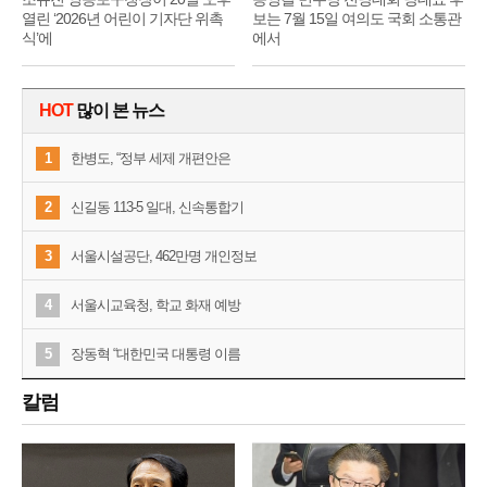
열린 ‘2026년 어린이 기자단 위촉
보는 7월 15일 여의도 국회 소통관
식’에
에서
HOT
많이 본 뉴스
1
한병도, “정부 세제 개편안은
2
신길동 113-5 일대, 신속통합기
3
서울시설공단, 462만명 개인정보
4
서울시교육청, 학교 화재 예방
5
장동혁 “대한민국 대통령 이름
칼럼