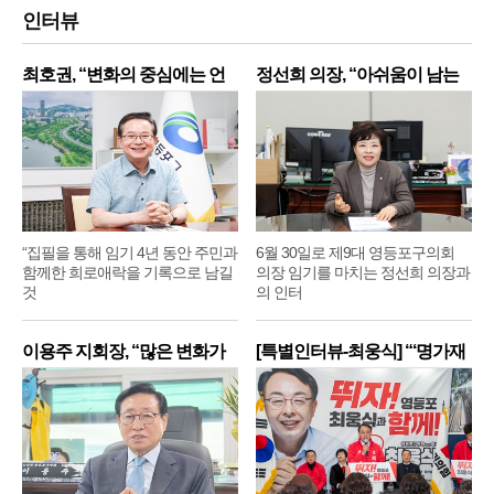
인터뷰
최호권, “변화의 중심에는 언
정선희 의장, “아쉬움이 남는
제
“집필을 통해 임기 4년 동안 주민과
6월 30일로 제9대 영등포구의회
함께한 희로애락을 기록으로 남길
의장 임기를 마치는 정선희 의장과
것
의 인터
이용주 지회장, “많은 변화가
[특별인터뷰-최웅식] “‘명가재