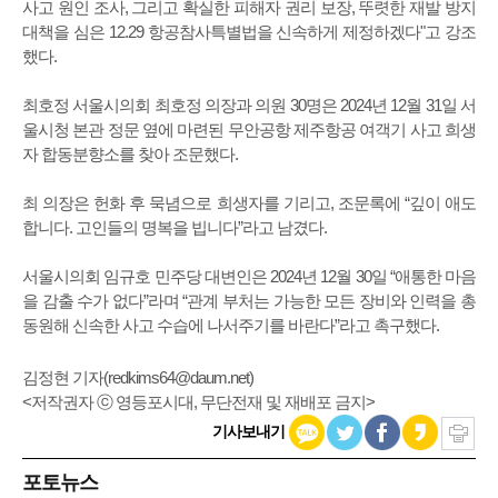
사고 원인 조사, 그리고 확실한 피해자 권리 보장, 뚜렷한 재발 방지
대책을 심은 12.29 항공참사특별법을 신속하게 제정하겠다"고 강조
했다.
최호정 서울시의회 최호정 의장과 의원 30명은 2024년 12월 31일 서
울시청 본관 정문 옆에 마련된 무안공항 제주항공 여객기 사고 희생
자 합동분향소를 찾아 조문했다.
최 의장은 헌화 후 묵념으로 희생자를 기리고, 조문록에 “깊이 애도
합니다. 고인들의 명복을 빕니다”라고 남겼다.
서울시의회 임규호 민주당 대변인은 2024년 12월 30일 “애통한 마음
을 감출 수가 없다”라며 “관계 부처는 가능한 모든 장비와 인력을 총
동원해 신속한 사고 수습에 나서주기를 바란다”라고 촉구했다.
김정현 기자(
redkims64@daum.net
)
<저작권자 ⓒ 영등포시대, 무단전재 및 재배포 금지>
기사보내기
포토뉴스