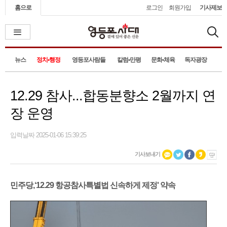
홈으로
로그인
회원가입
기사제보
뉴스
정치•행정
영등포사람들
칼럼•만평
문화•체육
독자광장
12.29 참사...합동분향소 2월까지 연
장 운영
입력날짜 2025-01-06 15:39:25
기사보내기
민주당,‘12.29 항공참사특별법 신속하게 제정' 약속