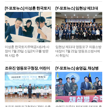
[Y-포토뉴스] 이성훈 한국토지
[Y-포토뉴스] 임현상 제11대
주
영
이성훈 한국토지주택공사(LH) 사
임현상 제11대 영등포구 의용소방
장이 7월 23일 신길2지구를 방문
대장이 7월 21일 영등포소방서에
해 사업 추
서 취임식
조유진 영등포구청장, 어린이
[Y-포토뉴스] 송영길, 채상병
기
순
조유진 영등포구청장이 20일 오후
송영길 민주당 전당대회 당대표 후