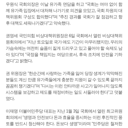
우원식 국회의장은 이날 유가족 면담을 하고 “국회는 여야 없이 함
께 유가족 입장에서 대처해 나가기로 의견을 모았고, 국회 차원의 대
책위원회 구성도 합의했다”며 “추진 경과를 국회가 잘 점검하고 향
후 대책도 세워나가겠다”고 약속했다.
권영세 국민의힘 비상대책위원장은 6일 국회에서 열린 비상대책위
원회의에서 "지난 토요일로 국가 애도 기간이 마무리됐지만, 우리의
가슴속에는 여전히 슬픔이 짙게 드리우고 있고 풀어야 할 숙제도 남
아 있다"며 "국정을 책임지는 여당으로서, 후속 조치에 만전을 기하
겠다"고 밝혔다.
권 위원장은 "한순간에 사랑하는 가족을 잃어 당장 생계가 막막해진
분들도 계신 만큼 유가족들에게 충분한 지원이 갈 수 있도록 끝까지
꼼꼼히 챙기겠다"며 "다시는 이런 안타까운 사고가 일어나지 않도록
시스템을 보강하고 제도를 재정비하는 일도 서둘러야 한다"고 덧붙
였다.
이재명 더불어민주당 대표는 지난 1월 3일 국회에서 열린 최고위원
회의에서 "생명과 안전보다 돈과 효율을 중시하는 이런 후진적인 풍
토를 반드시 청산해야 한다. 돈보다 생명"이라며 "민주당은 철저한