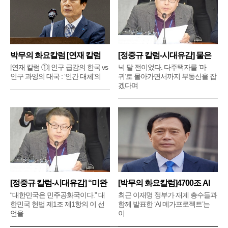
박무의 화요칼럼 [연재 칼럼
[정중규 칼럼-시대유감] 물은
①]
배
[연재 칼럼 ①] 인구 급감의 한국 vs
넉 달 전이었다. 다주택자를 ‘마
인구 과잉의 대국 : ‘인간 대체’의
귀’로 몰아가면서까지 부동산을 잡
겠다며
[정중규 칼럼-시대유감] “미완
[박무의 화요칼럼]4700조 AI
메
“대한민국은 민주공화국이다.” 대
최근 이재명 정부가 재계 총수들과
한민국 헌법 제1조 제1항의 이 선
함께 발표한 ‘AI 메가프로젝트’는
언을
이