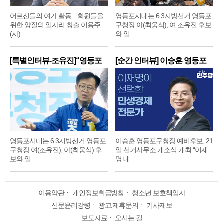
어르신들의 여가 활동... 회원들을
영등포시대는 6.3지방선거 영등포
위한 양질의 일자리 창출 이용주
구청장 야(최웅식), 여 조유진 후보
(사)
와 일
[특별인터뷰-조유진]“영등포
[순간 인터뷰] 이승훈 영등포
구
구
영등포시대는 6.3지방선거 영등포
이승훈 영등포구청장 예비후보, 21
구청장 여(조유진), 야(최웅식) 후
일 선거사무소 개소식 개최 “이재
보와 일
명 대
이용약관
ㆍ
개인정보취급방침
ㆍ
청소년 보호책임자
신문윤리강령
ㆍ
광고.제휴문의
ㆍ
기사제보
보도자료
ㆍ
오시는 길