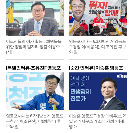
어르신들의 여가 활동... 회원들을
영등포시대는 6.3지방선거 영등포
위한 양질의 일자리 창출 이용주
구청장 야(최웅식), 여 조유진 후보
(사)
와 일
[특별인터뷰-조유진]“영등포
[순간 인터뷰] 이승훈 영등포
구
구
영등포시대는 6.3지방선거 영등포
이승훈 영등포구청장 예비후보, 21
구청장 여(조유진), 야(최웅식) 후
일 선거사무소 개소식 개최 “이재
보와 일
명 대