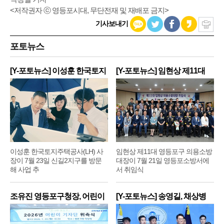
<저작권자 ⓒ 영등포시대, 무단전재 및 재배포 금지>
기사보내기
포토뉴스
[Y-포토뉴스] 이성훈 한국토지
[Y-포토뉴스] 임현상 제11대
주
영
이성훈 한국토지주택공사(LH) 사
임현상 제11대 영등포구 의용소방
장이 7월 23일 신길2지구를 방문
대장이 7월 21일 영등포소방서에
해 사업 추
서 취임식
조유진 영등포구청장, 어린이
[Y-포토뉴스] 송영길, 채상병
기
순