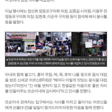
이날 행사에는 정선희 영등포구의회 의장, 김종길 시의원, 이용주 전
영등포구의회 의장, 임헌호, 이순우 구의원 등이 참석해 배식 봉사활
동을 펼쳤다.
▲또순이네 박옥순 대표가 5월 3일 제53회 어버이날을 맞아 선유마을 어르신 경로잔치를 열고
양평2동과 당산2동 지역 내 어르신 550여 분에게 점심 식사를 대접하고 있다.Ⓒ영등포시대
아내와 함께 불고기, 홍어 무침, 떡, 묵, 호박 나물 등으로 음식 대접
을 받은 신세균 어르신(87세)은 “해마다 이렇게 맛있는 음식을 대접
받는다”라면서 “긴 세월 변하지 않고 한결같은 마음으로 좋은 자리
를 만들어주는 또순이네에 감사하다”라고 인사를 전했다.
또순이네 관계자는 입구에서는 식사를 마치고 돌아가는 어르신들
에게 선물(수건)을 일일이 챙겨드리며 따듯한 마음을 함께 전했다.