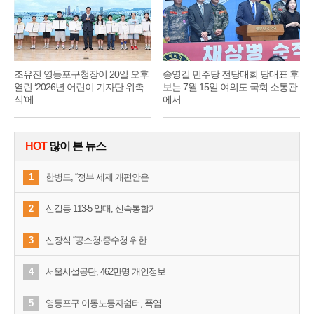
조유진 영등포구청장이 20일 오후
송영길 민주당 전당대회 당대표 후
열린 ‘2026년 어린이 기자단 위촉
보는 7월 15일 여의도 국회 소통관
식’에
에서
HOT
많이 본 뉴스
1
한병도, “정부 세제 개편안은
2
신길동 113-5 일대, 신속통합기
3
신장식 “공소청·중수청 위한
4
서울시설공단, 462만명 개인정보
5
영등포구 이동노동자쉼터, 폭염