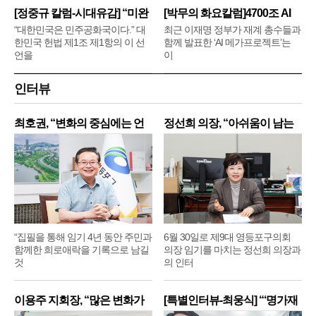
[정중규 칼럼-시대유감] “미완
[박무의 화요칼럼]4700조 AI
메
“대한민국은 민주공화국이다.” 대
최근 이재명 정부가 재계 총수들과
한민국 헌법 제1조 제1항의 이 선
함께 발표한 ‘AI 메가프로젝트’는
언을
이
인터뷰
최호권, “변화의 중심에는 언
정선희 의장, “아쉬움이 남는
제
“집필을 통해 임기 4년 동안 주민과
6월 30일로 제9대 영등포구의회
함께한 희로애락을 기록으로 남길
의장 임기를 마치는 정선희 의장과
것
의 인터
이용주 지회장, “많은 변화가
[특별인터뷰-최웅식] “‘명가재