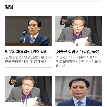
칼럼
박무의 화요칼럼 [연재 칼럼
[정중규 칼럼-시대유감] 물은
①]
배
[연재 칼럼 ①] 인구 급감의 한국 vs
넉 달 전이었다. 다주택자를 ‘마
인구 과잉의 대국 : ‘인간 대체’의
귀’로 몰아가면서까지 부동산을 잡
겠다며