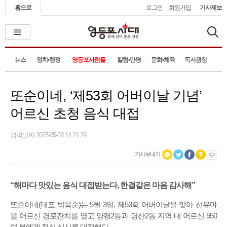
홈으로
로그인
회원가입
기사제보
뉴스
정치•행정
영등포사람들
칼럼•만평
문화•체육
독자광장
또순이네, ‘제53회 어버이날 기념’
어르신 초청 음식 대접
입력날짜 2025-05-03 14:21:29
기사보내기
“해마다 맛있는 음식 대접받는다, 한결같은 마음 감사해”
또순이네(대표 박옥순)는 5월 3일, 제53회 어버이날을 맞아 선유마
을 어르신 경로잔치를 열고 양평2동과 당산2동 지역 내 어르신 550
여 분에게 점심 식사를 대접했다.