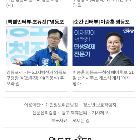
(사)
와 일
[특별인터뷰-조유진]“영등포
[순간 인터뷰] 이승훈 영등포
구
구
영등포시대는 6.3지방선거 영등포
이승훈 영등포구청장 예비후보, 21
구청장 여(조유진), 야(최웅식) 후
일 선거사무소 개소식 개최 “이재
보와 일
명 대
이용약관
ㆍ
개인정보취급방침
ㆍ
청소년 보호책임자
신문윤리강령
ㆍ
광고.제휴문의
ㆍ
기사제보
보도자료
ㆍ
오시는 길