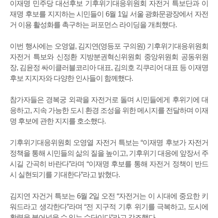
이재명 민주당 대선후보 기후위기대응위원회 자전거 특보단과 이
재명 후보를 지지하는 시민들이 6월 1일 서울 광화문광장에서 자전
거 이용 활성화를 촉구하는 퍼포먼스 라이딩을 개최했다.
이번 행사에는 오영열, 김지연(영등포 구의원) 기후위기대응위원회
자전거 특보와 신정환 지방분권혁신위원회 중앙위원회 공동위원
장, 김윤정 싸이클러블코리아 대표, 김의호 긱쿠리어 대표 등 이재명
후보 지지자와 다양한 인사들이 함께했다.
참가자들은 경복궁 외곽을 자전거로 돌며 시민들에게 후위기에 대
응하고, 지속 가능한 도시 환경 조성을 위한 메시지를 전달하며 이재
명 후보에 관한 지지를 호소했다.
기후위기대응위원회 오영열 자전거 특보는 “이재명 후보가 자전거
정책을 통해 시민들의 삶의 질을 높이고, 기후위기 대응에 앞장서 주
시길 간곡히 바란다”라며 “이재명 후보를 통해 자전거 정책이 반드
시 실현되기를 기대한다”라고 밝혔다.
김지연 자건거 특보는 6월 2일 오전 “자전거는 이 시대에 중요한 키
워드라고 생각한다”라며 “전 지구적 기후 위기를 극복하고, 도시에
활력을 불어넣을 수 있는 수단이다”라고 강조했다.