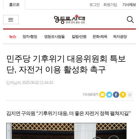
홈으로
로그인
회원가입
기사제보
뉴스
정치•행정
영등포사람들
칼럼•만평
문화•체육
독자광장
민주당 기후위기 대응위원회 특보
단, 자전거 이용 활성화 촉구
입력날짜 2025-06-02 11:44:43
기사보내기
김지연 구의원 “기후위기 대응, 더 좋은 자전거 정책 펼쳐지길”