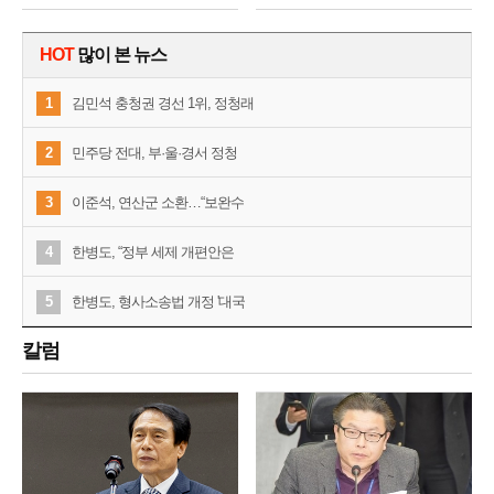
HOT
많이 본 뉴스
1
김민석 충청권 경선 1위, 정청래
2
민주당 전대, 부·울·경서 정청
3
이준석, 연산군 소환…“보완수
4
한병도, “정부 세제 개편안은
5
한병도, 형사소송법 개정 '대국
칼럼