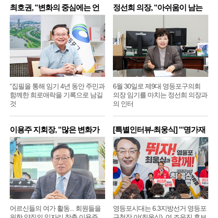
최호권, “변화의 중심에는 언
정선희 의장, “아쉬움이 남는
제
“집필을 통해 임기 4년 동안 주민과
6월 30일로 제9대 영등포구의회
함께한 희로애락을 기록으로 남길
의장 임기를 마치는 정선희 의장과
것
의 인터
이용주 지회장, “많은 변화가
[특별인터뷰-최웅식] “‘명가재
어르신들의 여가 활동... 회원들을
영등포시대는 6.3지방선거 영등포
위한 양질의 일자리 창출 이용주
구청장 야(최웅식), 여 조유진 후보