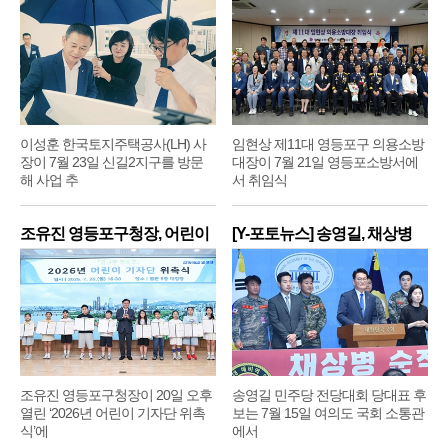
주
영
이성훈 한국토지주택공사(LH) 사
임현상 제11대 영등포구 의용소방
장이 7월 23일 신길2지구를 방문
대장이 7월 21일 영등포소방서에
해 사업 추
서 취임식
조유진 영등포구청장, 어린이
[Y-포토뉴스] 송영길, 채상병
기
순
조유진 영등포구청장이 20일 오후
송영길 민주당 전당대회 당대표 후
열린 ‘2026년 어린이 기자단 위촉
보는 7월 15일 여의도 국회 소통관
식’에
에서