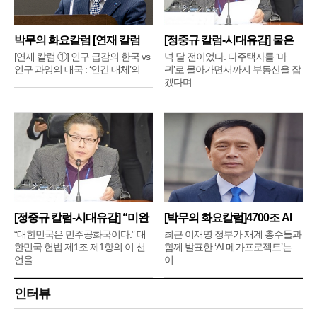
박무의 화요칼럼 [연재 칼럼
[정중규 칼럼-시대유감] 물은
①]
배
[연재 칼럼 ①] 인구 급감의 한국 vs
넉 달 전이었다. 다주택자를 ‘마
인구 과잉의 대국 : ‘인간 대체’의
귀’로 몰아가면서까지 부동산을 잡
겠다며
[정중규 칼럼-시대유감] “미완
[박무의 화요칼럼]4700조 AI
메
“대한민국은 민주공화국이다.” 대
최근 이재명 정부가 재계 총수들과
한민국 헌법 제1조 제1항의 이 선
함께 발표한 ‘AI 메가프로젝트’는
언을
이
인터뷰