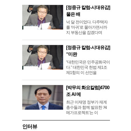
[정중규 칼럼-시대유감]
물은 배
넉 달 전이었다. 다주택자
를 ‘마귀’로 몰아가면서까
지 부동산을 잡겠다며
[정중규 칼럼-시대유감]
“미완
“대한민국은 민주공화국이
다.” 대한민국 헌법 제1조
제1항의 이 선언을
[박무의 화요칼럼]4700
조 AI 메
최근 이재명 정부가 재계
총수들과 함께 발표한 ‘AI
메가프로젝트’는 이
인터뷰