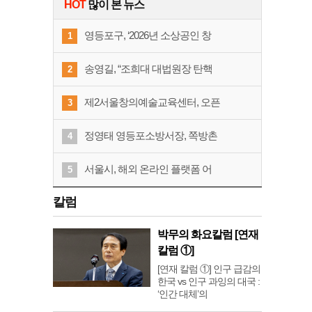
HOT
많이 본 뉴스
영등포구, ‘2026년 소상공인 창
1
송영길, “조희대 대법원장 탄핵
2
제2서울창의예술교육센터, 오픈
3
정영태 영등포소방서장, 쪽방촌
4
서울시, 해외 온라인 플랫폼 어
5
칼럼
박무의 화요칼럼 [연재
칼럼 ①]
[연재 칼럼 ①] 인구 급감의
한국 vs 인구 과잉의 대국 :
‘인간 대체’의