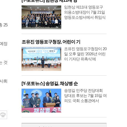
[Y-포토뉴스] 임현상 제11대 영
임현상 제11대 영등포구
의용소방대장이 7월 21일
영등포소방서에서 취임식
 25
조유진 영등포구청장, 어린이 기
 예정
조유진 영등포구청장이 20
일 오후 열린 ‘2026년 어린
이 기자단 위촉식’에
는 것
 사회
[Y-포토뉴스] 송영길, 채상병 순
송영길 민주당 전당대회
당대표 후보는 7월 15일 여
의도 국회 소통관에서