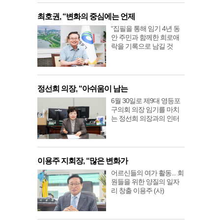
최호권, “변화의 중심에는 언제
“집필을 통해 임기 4년 동
안 주민과 함께한 희로애
락을 기록으로 남길 것
정선희 의장, “아쉬움이 남는
6월 30일로 제9대 영등포
구의회 의장 임기를 마치
는 정선희 의장과의 인터
이용주 지회장, “많은 변화가
어르신들의 여가 활동... 회
원들을 위한 양질의 일자
리 창출 이용주 (사)