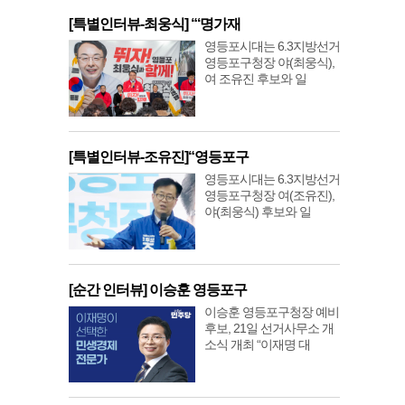
[특별인터뷰-최웅식] “‘명가재
영등포시대는 6.3지방선거
영등포구청장 야(최웅식),
여 조유진 후보와 일
[특별인터뷰-조유진]“영등포구
영등포시대는 6.3지방선거
영등포구청장 여(조유진),
야(최웅식) 후보와 일
[순간 인터뷰] 이승훈 영등포구
이승훈 영등포구청장 예비
후보, 21일 선거사무소 개
소식 개최 “이재명 대