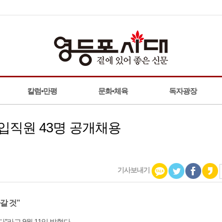
칼럼•만평
문화•체육
독자광장
신입직원 43명 공개채용
기사보내기
갈 것”
”라고 9월 11일 밝혔다.