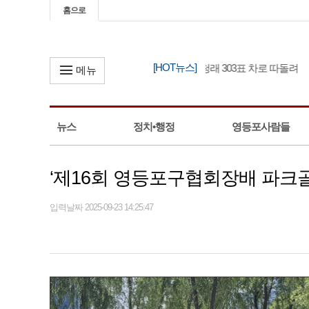
홈으로
[HOT뉴스]
김민석 충청권 경선 1위, 정청래 303표 차로 따돌려
메뉴
뉴스
정치•행정
영등포사람들
‘제16회 영등포구협회장배 파크
입력날짜 2025-09-23 14:25:47