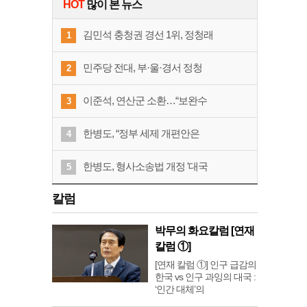
HOT
많이 본 뉴스
김민석 충청권 경선 1위, 정청래
1
민주당 전대, 부·울·경서 정청
2
이준석, 연산군 소환…“보완수
3
한병도, “정부 세제 개편안은
4
한병도, 형사소송법 개정 '대국
5
칼럼
박무의 화요칼럼 [연재
칼럼 ①]
[연재 칼럼 ①] 인구 급감의
한국 vs 인구 과잉의 대국 :
‘인간 대체’의