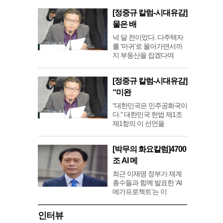
[정중규 칼럼-시대유감]
물은 배
넉 달 전이었다. 다주택자
를 ‘마귀’로 몰아가면서까
지 부동산을 잡겠다며
[정중규 칼럼-시대유감]
“미완
“대한민국은 민주공화국이
다.” 대한민국 헌법 제1조
제1항의 이 선언을
[박무의 화요칼럼]4700
조 AI 메
최근 이재명 정부가 재계
총수들과 함께 발표한 ‘AI
메가프로젝트’는 이
인터뷰