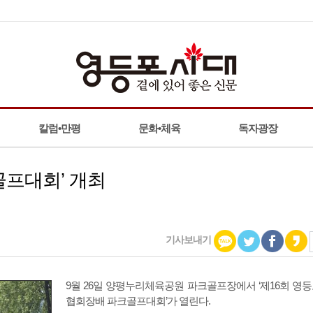
칼럼•만평
문화•체육
독자광장
골프대회’ 개최
기사보내기
9월 26일 양평누리체육공원 파크골프장에서 ‘제16회 영
협회장배 파크골프대회’가 열린다.