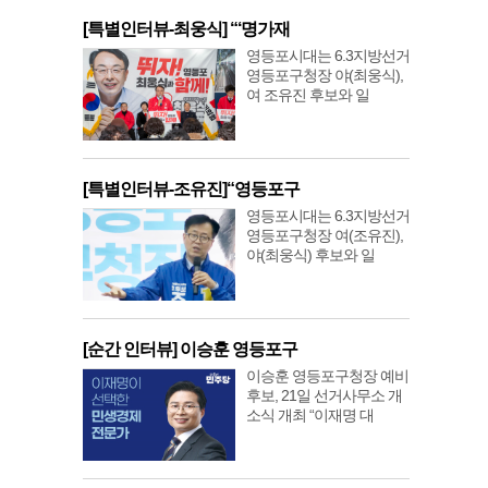
[특별인터뷰-최웅식] “‘명가재
영등포시대는 6.3지방선거
영등포구청장 야(최웅식),
여 조유진 후보와 일
[특별인터뷰-조유진]“영등포구
영등포시대는 6.3지방선거
영등포구청장 여(조유진),
야(최웅식) 후보와 일
[순간 인터뷰] 이승훈 영등포구
이승훈 영등포구청장 예비
후보, 21일 선거사무소 개
소식 개최 “이재명 대