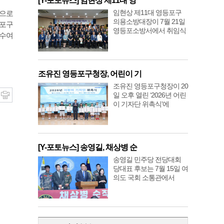
[Y-포토뉴스] 임현상 제11대 영
임현상 제11대 영등포구
관으로
의용소방대장이 7월 21일
등포구
영등포소방서에서 취임식
 수여
조유진 영등포구청장, 어린이 기
조유진 영등포구청장이 20
일 오후 열린 ‘2026년 어린
이 기자단 위촉식’에
[Y-포토뉴스] 송영길, 채상병 순
송영길 민주당 전당대회
당대표 후보는 7월 15일 여
의도 국회 소통관에서