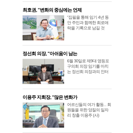
최호권, “변화의 중심에는 언제
“집필을 통해 임기 4년 동
안 주민과 함께한 희로애
락을 기록으로 남길 것
정선희 의장, “아쉬움이 남는
6월 30일로 제9대 영등포
구의회 의장 임기를 마치
는 정선희 의장과의 인터
이용주 지회장, “많은 변화가
어르신들의 여가 활동... 회
원들을 위한 양질의 일자
리 창출 이용주 (사)