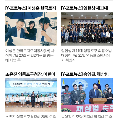
[Y-포토뉴스] 이성훈 한국토지
[Y-포토뉴스] 임현상 제11대
주
영
이성훈 한국토지주택공사(LH) 사
임현상 제11대 영등포구 의용소방
장이 7월 23일 신길2지구를 방문
대장이 7월 21일 영등포소방서에
해 사업 추
서 취임식
조유진 영등포구청장, 어린이
[Y-포토뉴스] 송영길, 채상병
기
순
조유진 영등포구청장이 20일 오후
송영길 민주당 전당대회 당대표 후