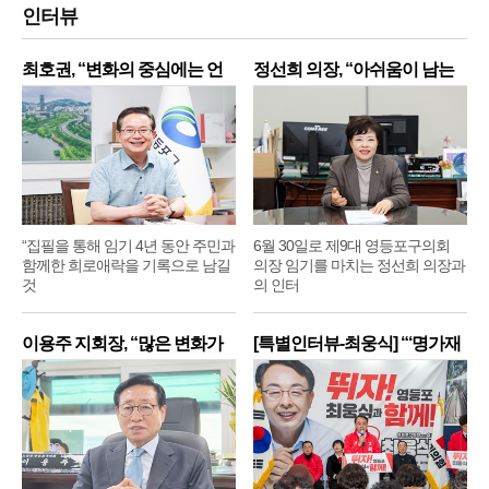
인터뷰
최호권, “변화의 중심에는 언
정선희 의장, “아쉬움이 남는
제
“집필을 통해 임기 4년 동안 주민과
6월 30일로 제9대 영등포구의회
함께한 희로애락을 기록으로 남길
의장 임기를 마치는 정선희 의장과
것
의 인터
이용주 지회장, “많은 변화가
[특별인터뷰-최웅식] “‘명가재