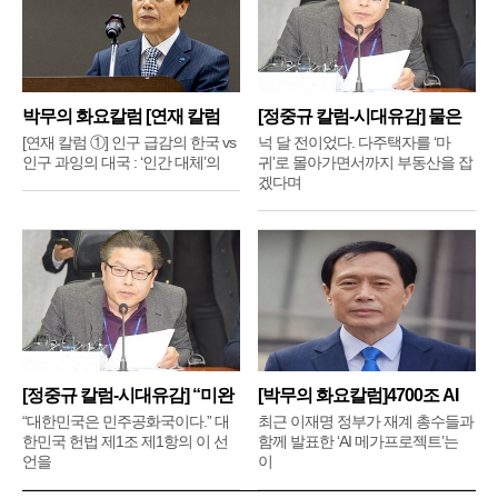
박무의 화요칼럼 [연재 칼럼
[정중규 칼럼-시대유감] 물은
①]
배
[연재 칼럼 ①] 인구 급감의 한국 vs
넉 달 전이었다. 다주택자를 ‘마
인구 과잉의 대국 : ‘인간 대체’의
귀’로 몰아가면서까지 부동산을 잡
겠다며
[정중규 칼럼-시대유감] “미완
[박무의 화요칼럼]4700조 AI
메
“대한민국은 민주공화국이다.” 대
최근 이재명 정부가 재계 총수들과
한민국 헌법 제1조 제1항의 이 선
함께 발표한 ‘AI 메가프로젝트’는
언을
이