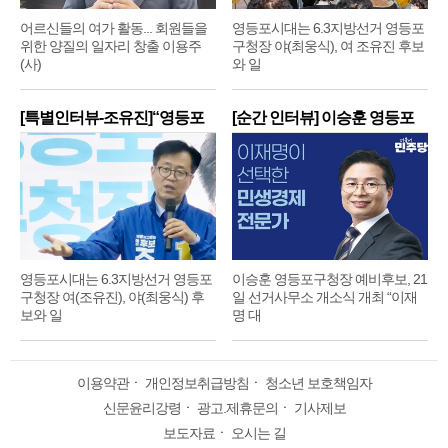
어르신들의 여가 활동... 회원들을
영등포시대는 6.3지방선거 영등포
위한 양질의 일자리 창출 이용주
구청장 야(최웅식), 여 조유진 후보
(사)
와 일
[특별인터뷰-조유진]“영등포
[순간 인터뷰] 이승훈 영등포
구
구
영등포시대는 6.3지방선거 영등포
이승훈 영등포구청장 예비후보, 21
구청장 여(조유진), 야(최웅식) 후
일 선거사무소 개소식 개최 “이재
보와 일
명 대
이용약관
ㆍ
개인정보취급방침
ㆍ
청소년 보호책임자
신문윤리강령
ㆍ
광고.제휴문의
ㆍ
기사제보
보도자료
ㆍ
오시는 길