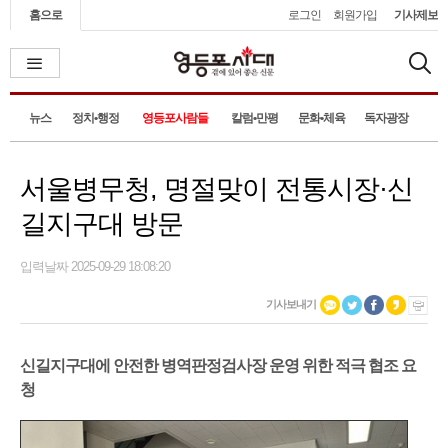
홈으로
로그인
회원가입
기사제보
뉴스
정치•행정
영등포사람들
칼럼•만평
문화•체육
독자광장
서울병무청, 명절맞이 전통시장·신
길지구대 방문
입력날짜 2025-09-29 18:08:20
기사보내기
신길지구대에 안전한 병역판정검사장 운영 위한 적극 협조 요
청