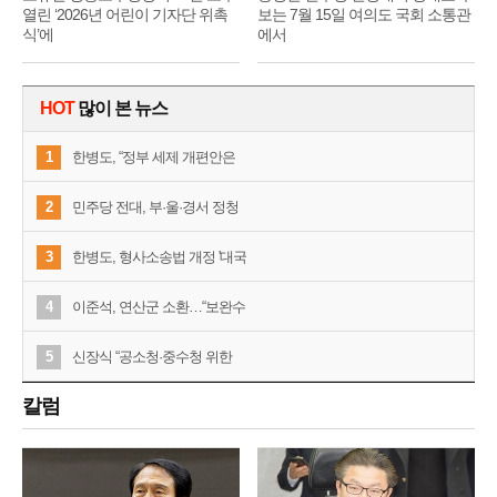
열린 ‘2026년 어린이 기자단 위촉
보는 7월 15일 여의도 국회 소통관
식’에
에서
HOT
많이 본 뉴스
1
한병도, “정부 세제 개편안은
2
민주당 전대, 부·울·경서 정청
3
한병도, 형사소송법 개정 '대국
4
이준석, 연산군 소환…“보완수
5
신장식 “공소청·중수청 위한
칼럼