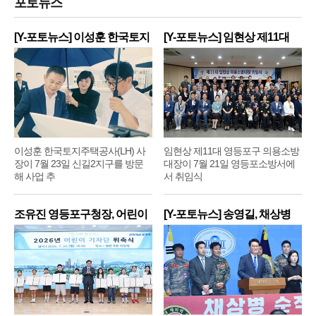
포토뉴스
[Y-포토뉴스] 이성훈 한국토지
[Y-포토뉴스] 임현상 제11대
주
영
이성훈 한국토지주택공사(LH) 사
임현상 제11대 영등포구 의용소방
장이 7월 23일 신길2지구를 방문
대장이 7월 21일 영등포소방서에
해 사업 추
서 취임식
조유진 영등포구청장, 어린이
[Y-포토뉴스] 송영길, 채상병
기
순