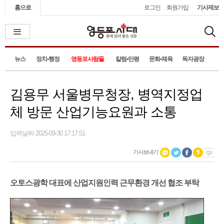
홈으로
로그인
회원가입
기사제보
뉴스
정치•행정
영등포사람들
칼럼•만평
문화•체육
독자광장
김용무 서울병무청장, 병역지정업
체 방문 산업기능요원과 소통
입력날짜 2025-09-30 17:17:51
기사보내기
오토스광학 대표에 산업지원인력 근무환경 개선 협조 부탁