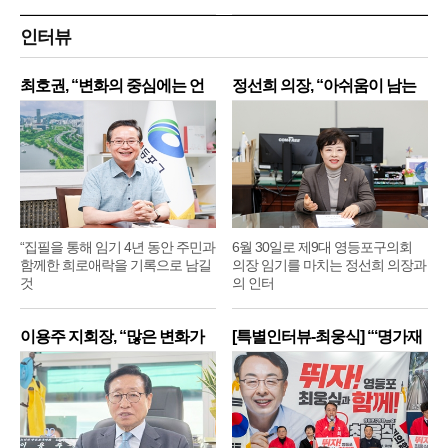
인터뷰
최호권, “변화의 중심에는 언
정선희 의장, “아쉬움이 남는
제
“집필을 통해 임기 4년 동안 주민과
6월 30일로 제9대 영등포구의회
함께한 희로애락을 기록으로 남길
의장 임기를 마치는 정선희 의장과
것
의 인터
이용주 지회장, “많은 변화가
[특별인터뷰-최웅식] “‘명가재