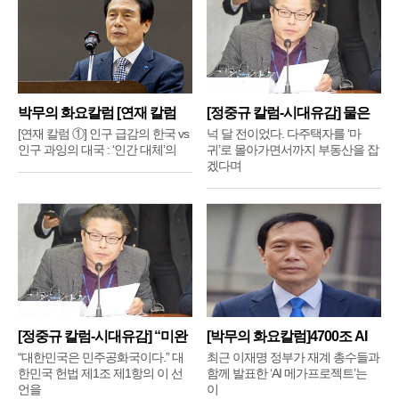
박무의 화요칼럼 [연재 칼럼
[정중규 칼럼-시대유감] 물은
①]
배
[연재 칼럼 ①] 인구 급감의 한국 vs
넉 달 전이었다. 다주택자를 ‘마
인구 과잉의 대국 : ‘인간 대체’의
귀’로 몰아가면서까지 부동산을 잡
겠다며
[정중규 칼럼-시대유감] “미완
[박무의 화요칼럼]4700조 AI
메
“대한민국은 민주공화국이다.” 대
최근 이재명 정부가 재계 총수들과
한민국 헌법 제1조 제1항의 이 선
함께 발표한 ‘AI 메가프로젝트’는
언을
이