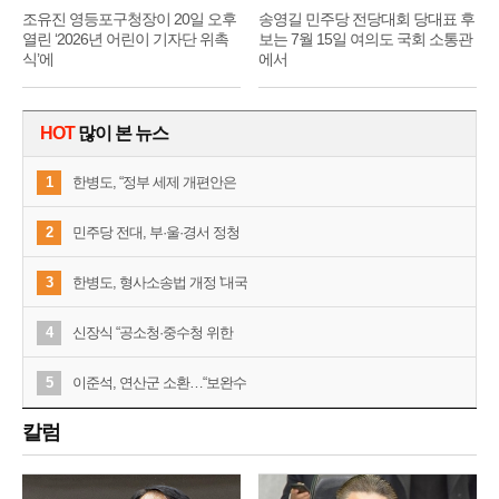
조유진 영등포구청장이 20일 오후
송영길 민주당 전당대회 당대표 후
열린 ‘2026년 어린이 기자단 위촉
보는 7월 15일 여의도 국회 소통관
식’에
에서
HOT
많이 본 뉴스
1
한병도, “정부 세제 개편안은
2
민주당 전대, 부·울·경서 정청
3
한병도, 형사소송법 개정 '대국
4
신장식 “공소청·중수청 위한
5
이준석, 연산군 소환…“보완수
칼럼