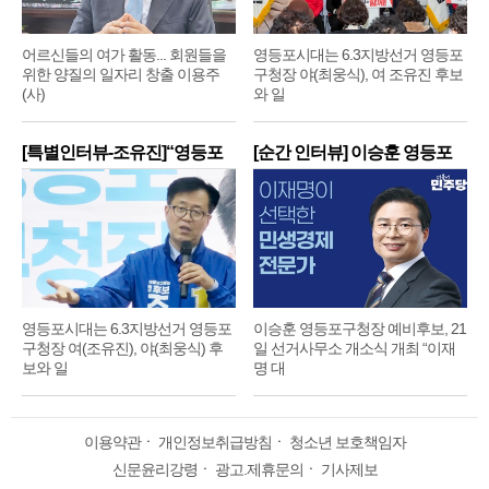
어르신들의 여가 활동... 회원들을
영등포시대는 6.3지방선거 영등포
위한 양질의 일자리 창출 이용주
구청장 야(최웅식), 여 조유진 후보
(사)
와 일
[특별인터뷰-조유진]“영등포
[순간 인터뷰] 이승훈 영등포
구
구
영등포시대는 6.3지방선거 영등포
이승훈 영등포구청장 예비후보, 21
구청장 여(조유진), 야(최웅식) 후
일 선거사무소 개소식 개최 “이재
보와 일
명 대
이용약관
ㆍ
개인정보취급방침
ㆍ
청소년 보호책임자
신문윤리강령
ㆍ
광고.제휴문의
ㆍ
기사제보