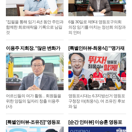
“집필을 통해 임기 4년 동안 주민과
6월 30일로 제9대 영등포구의회
함께한 희로애락을 기록으로 남길
의장 임기를 마치는 정선희 의장과
것
의 인터
이용주 지회장, “많은 변화가
[특별인터뷰-최웅식] “‘명가재
어르신들의 여가 활동... 회원들을
영등포시대는 6.3지방선거 영등포
위한 양질의 일자리 창출 이용주
구청장 야(최웅식), 여 조유진 후보
(사)
와 일
[특별인터뷰-조유진]“영등포
[순간 인터뷰] 이승훈 영등포
구
구