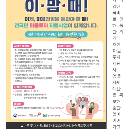
감된
국비
로 인
해 중
단 위
기에
처한
‘마음
투자
지원
사
업’을
자체
예산
을 확
보해
중단
없이
이어
▲‘마음 투자 지원사업’ 안내 포스터/이미지=영등포구 제공
가고