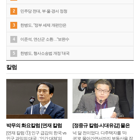
2
민주당 전대, 부·울·경서 정청
3
한병도, “정부 세제 개편안은
4
이준석, 연산군 소환…“보완수
5
한병도, 형사소송법 개정 '대국
칼럼
박무의 화요칼럼 [연재 칼럼
[정중규 칼럼-시대유감] 물은
①]
배
[연재 칼럼 ①] 인구 급감의 한국 vs
넉 달 전이었다. 다주택자를 ‘마
인구 과잉의 대국 : ‘인간 대체’의
귀’로 몰아가면서까지 부동산을 잡