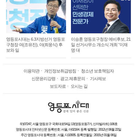
영등포시대는 6.3지방선거 영등포
이승훈 영등포구청장 예비후보, 21
구청장 여(조유진), 야(최웅식) 후
일 선거사무소 개소식 개최 “이재
보와 일
명 대
이용약관
ㆍ
개인정보취급방침
ㆍ
청소년 보호책임자
신문윤리강령
ㆍ
광고.제휴문의
ㆍ
기사제보
보도자료
ㆍ
오시는 길
우)07247, 서울 영등포구 국회대로54길 13(영등포동7가, 신아빌라트) 106호
영등포시대 인터넷신문 등록번호: 서울, 아02164. 등록·발행일 : 2012년 06월 22일
주간 영등포시대 등록번호 : 서울, 다10935. 등록연월일 : 2015년 01월 06일