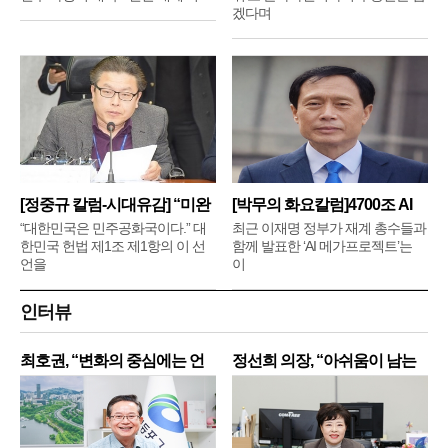
겠다며
[정중규 칼럼-시대유감] “미완
[박무의 화요칼럼]4700조 AI
메
“대한민국은 민주공화국이다.” 대
최근 이재명 정부가 재계 총수들과
한민국 헌법 제1조 제1항의 이 선
함께 발표한 ‘AI 메가프로젝트’는
언을
이
인터뷰
최호권, “변화의 중심에는 언
정선희 의장, “아쉬움이 남는
제