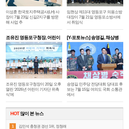
이성훈 한국토지주택공사(LH) 사
임현상 제11대 영등포구 의용소방
장이 7월 23일 신길2지구를 방문
대장이 7월 21일 영등포소방서에
해 사업 추
서 취임식
조유진 영등포구청장, 어린이
[Y-포토뉴스] 송영길, 채상병
기
순
조유진 영등포구청장이 20일 오후
송영길 민주당 전당대회 당대표 후
열린 ‘2026년 어린이 기자단 위촉
보는 7월 15일 여의도 국회 소통관
식’에
에서
HOT
많이 본 뉴스
1
김민석 충청권 경선 1위, 정청래