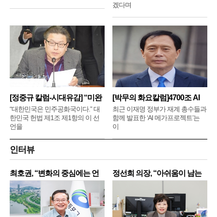
겠다며
[정중규 칼럼-시대유감] “미완
[박무의 화요칼럼]4700조 AI
메
“대한민국은 민주공화국이다.” 대
최근 이재명 정부가 재계 총수들과
한민국 헌법 제1조 제1항의 이 선
함께 발표한 ‘AI 메가프로젝트’는
언을
이
인터뷰
최호권, “변화의 중심에는 언
정선희 의장, “아쉬움이 남는
제