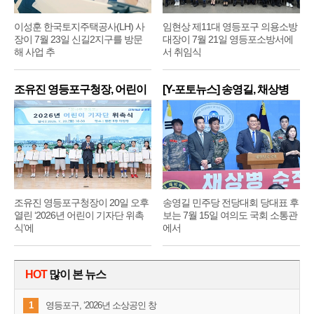
이성훈 한국토지주택공사(LH) 사
임현상 제11대 영등포구 의용소방
장이 7월 23일 신길2지구를 방문
대장이 7월 21일 영등포소방서에
해 사업 추
서 취임식
조유진 영등포구청장, 어린이
[Y-포토뉴스] 송영길, 채상병
기
순
조유진 영등포구청장이 20일 오후
송영길 민주당 전당대회 당대표 후
열린 ‘2026년 어린이 기자단 위촉
보는 7월 15일 여의도 국회 소통관
식’에
에서
HOT
많이 본 뉴스
1
영등포구, ‘2026년 소상공인 창