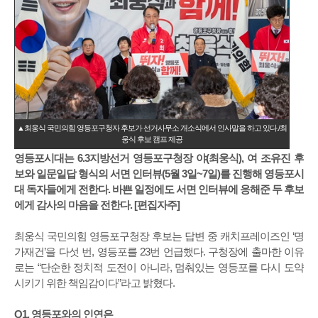
▲최웅식 국민의힘 영등포구청자 후보가 선거사무소 개소식에서 인사말을 하고 있다./최
웅식 후보 캠프 제공
영등포시대는 6.3지방선거 영등포구청장 야(최웅식), 여 조유진 후
보와 일문일답 형식의 서면 인터뷰(5월 3일~7일)를 진행해 영등포시
대 독자들에게 전한다. 바쁜 일정에도 서면 인터뷰에 응해준 두 후보
에게 감사의 마음을 전한다. [편집자주]
최웅식 국민의힘 영등포구청장 후보는 답변 중 캐치프레이즈인 ‘명
가재건’을 다섯 번, 영등포를 23번 언급했다. 구청장에 출마한 이유
로는 “단순한 정치적 도전이 아니라, 멈춰있는 영등포를 다시 도약
시키기 위한 책임감이다”라고 밝혔다.
Q1. 영등포와의 인연은