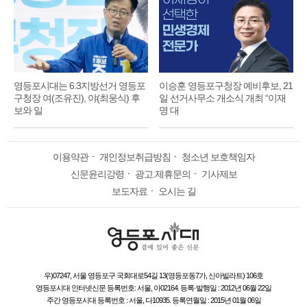
영등포시대는 6.3지방선거 영등포
이승훈 영등포구청장 예비후보, 21
구청장 여(조유진), 야(최웅식) 후
일 선거사무소 개소식 개최 “이재
보와 일
명 대
이용약관
ㆍ
개인정보취급방침
ㆍ
청소년 보호책임자
신문윤리강령
ㆍ
광고.제휴문의
ㆍ
기사제보
보도자료
ㆍ
오시는 길
우)07247, 서울 영등포구 국회대로54길 13(영등포동7가, 신아빌라트) 106호
영등포시대 인터넷신문 등록번호: 서울, 아02164. 등록·발행일 : 2012년 06월 22일
주간 영등포시대 등록번호 : 서울, 다10935. 등록연월일 : 2015년 01월 06일