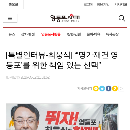
홈으로
로그인
회원가입
기사제보
뉴스
정치•행정
영등포사람들
칼럼•만평
문화•체육
독자광장
[특별인터뷰-최웅식] “‘명가재건 영
등포’를 위한 책임 있는 선택”
입력날짜 2026-05-12 11:51:52
기사보내기