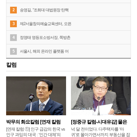
2
송영길, “조희대 대법원장 탄핵
3
제2서울창의예술교육센터, 오픈
4
정영태 영등포소방서장, 쪽방촌
5
서울시, 해외 온라인 플랫폼 어
칼럼
박무의 화요칼럼 [연재 칼럼
[정중규 칼럼-시대유감] 물은
①]
배
[연재 칼럼 ①] 인구 급감의 한국 vs
넉 달 전이었다. 다주택자를 ‘마
인구 과잉의 대국 : ‘인간 대체’의
귀’로 몰아가면서까지 부동산을 잡