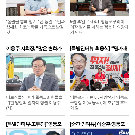
“집필을 통해 임기 4년 동안 주민과
6월 30일로 제9대 영등포구의회
함께한 희로애락을 기록으로 남길
의장 임기를 마치는 정선희 의장과
것
의 인터
이용주 지회장, “많은 변화가
[특별인터뷰-최웅식] “‘명가재
어르신들의 여가 활동... 회원들을
영등포시대는 6.3지방선거 영등포
위한 양질의 일자리 창출 이용주
구청장 야(최웅식), 여 조유진 후보
(사)
와 일
[특별인터뷰-조유진]“영등포
[순간 인터뷰] 이승훈 영등포
구
구