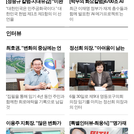
[정중규 칼럼-시대유감] “미완
[박무의 화요칼럼]4700조 AI
메
“대한민국은 민주공화국이다.” 대
최근 이재명 정부가 재계 총수들과
한민국 헌법 제1조 제1항의 이 선
함께 발표한 ‘AI 메가프로젝트’는
언을
이
인터뷰
최호권, “변화의 중심에는 언
정선희 의장, “아쉬움이 남는
제
“집필을 통해 임기 4년 동안 주민과
6월 30일로 제9대 영등포구의회
함께한 희로애락을 기록으로 남길
의장 임기를 마치는 정선희 의장과
것
의 인터
이용주 지회장, “많은 변화가
[특별인터뷰-최웅식] “‘명가재