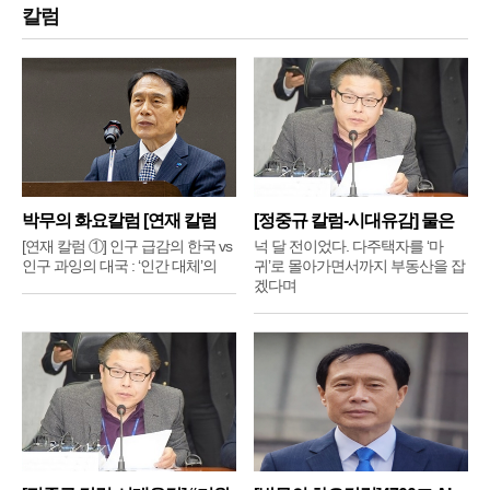
칼럼
박무의 화요칼럼 [연재 칼럼
[정중규 칼럼-시대유감] 물은
①]
배
[연재 칼럼 ①] 인구 급감의 한국 vs
넉 달 전이었다. 다주택자를 ‘마
인구 과잉의 대국 : ‘인간 대체’의
귀’로 몰아가면서까지 부동산을 잡
겠다며