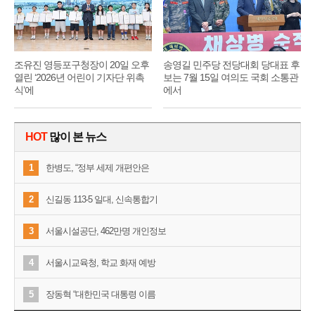
조유진 영등포구청장이 20일 오후
송영길 민주당 전당대회 당대표 후
열린 ‘2026년 어린이 기자단 위촉
보는 7월 15일 여의도 국회 소통관
식’에
에서
HOT
많이 본 뉴스
1
한병도, “정부 세제 개편안은
2
신길동 113-5 일대, 신속통합기
3
서울시설공단, 462만명 개인정보
4
서울시교육청, 학교 화재 예방
5
장동혁 “대한민국 대통령 이름