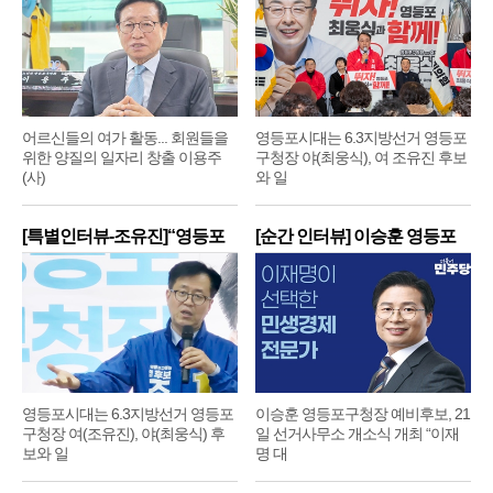
어르신들의 여가 활동... 회원들을
영등포시대는 6.3지방선거 영등포
위한 양질의 일자리 창출 이용주
구청장 야(최웅식), 여 조유진 후보
(사)
와 일
[특별인터뷰-조유진]“영등포
[순간 인터뷰] 이승훈 영등포
구
구
영등포시대는 6.3지방선거 영등포
이승훈 영등포구청장 예비후보, 21
구청장 여(조유진), 야(최웅식) 후
일 선거사무소 개소식 개최 “이재
보와 일
명 대