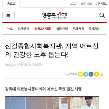
홈으로
로그인
회원가입
기사제보
뉴스
정치•행정
영등포사람들
칼럼•만평
문화•체육
독자광장
신길종합사회복지관, 지역 어르신
의 건강한 노후 돕는다!
입력날짜 2026-05-20 15:39:58
기사보내기
경희대 의료봉사동아리와 어르신 무료 검진 시행