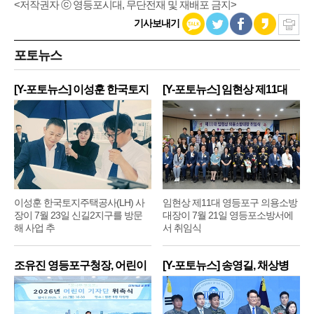
<저작권자 ⓒ 영등포시대, 무단전재 및 재배포 금지>
기사보내기
포토뉴스
[Y-포토뉴스] 이성훈 한국토지
[Y-포토뉴스] 임현상 제11대
주
영
이성훈 한국토지주택공사(LH) 사
임현상 제11대 영등포구 의용소방
장이 7월 23일 신길2지구를 방문
대장이 7월 21일 영등포소방서에
해 사업 추
서 취임식
조유진 영등포구청장, 어린이
[Y-포토뉴스] 송영길, 채상병
기
순