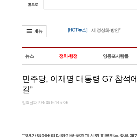
홈으로
[HOT뉴스]
한병도, “정부 세제 개편안은 조세 정상화 방안”
메뉴
뉴스
정치•행정
영등포사람들
민주당, 이재명 대통령 G7 참석
길”
입력날짜 2025-06-16 14:59:36
“3년간 잃어버린 대한민국 국격과 신뢰 회복하는 좋은 계