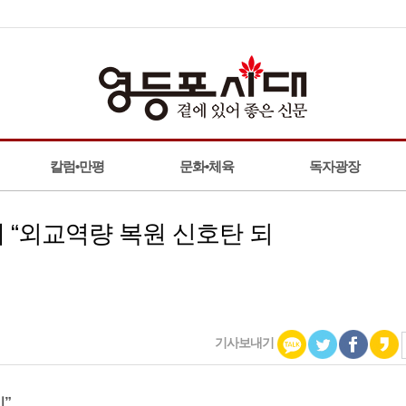
칼럼•만평
문화•체육
독자광장
에 “외교역량 복원 신호탄 되
기사보내기
기”