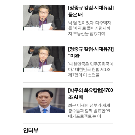
[정중규 칼럼-시대유감]
물은 배
넉 달 전이었다. 다주택자
를 ‘마귀’로 몰아가면서까
지 부동산을 잡겠다며
[정중규 칼럼-시대유감]
“미완
“대한민국은 민주공화국이
다.” 대한민국 헌법 제1조
제1항의 이 선언을
[박무의 화요칼럼]4700
조 AI 메
최근 이재명 정부가 재계
총수들과 함께 발표한 ‘AI
메가프로젝트’는 이
인터뷰