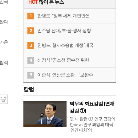
한민국
HOT
많이 본 뉴스
한병도, “정부 세제 개편안은
1
아왔다
민주당 전대, 부·울·경서 정청
2
 가운
한병도, 형사소송법 개정 '대국
3
신장식 “공소청·중수청 위한
4
 참석
이준석, 연산군 소환…“보완수
5
칼럼
박무의 화요칼럼 [연재
칼럼 ①]
[연재 칼럼 ①] 인구 급감의
한국 vs 인구 과잉의 대국 :
‘인간 대체’의