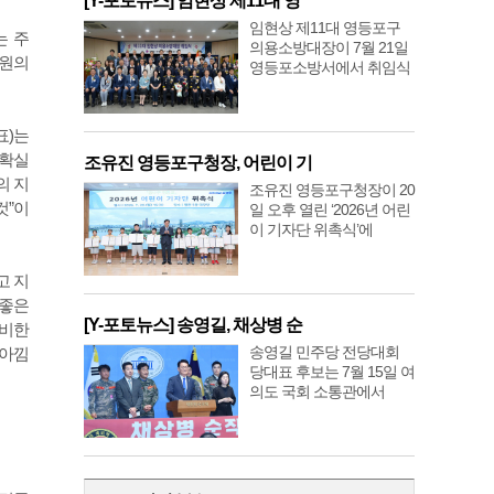
[Y-포토뉴스] 임현상 제11대 영
임현상 제11대 영등포구
는 주
의용소방대장이 7월 21일
복원의
영등포소방서에서 취임식
표)는
불확실
조유진 영등포구청장, 어린이 기
의 지
조유진 영등포구청장이 20
것”이
일 오후 열린 ‘2026년 어린
이 기자단 위촉식’에
고 지
 좋은
[Y-포토뉴스] 송영길, 채상병 순
준비한
송영길 민주당 전당대회
 아낌
당대표 후보는 7월 15일 여
의도 국회 소통관에서