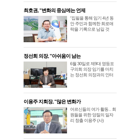
최호권, “변화의 중심에는 언제
“집필을 통해 임기 4년 동
안 주민과 함께한 희로애
락을 기록으로 남길 것
정선희 의장, “아쉬움이 남는
6월 30일로 제9대 영등포
구의회 의장 임기를 마치
는 정선희 의장과의 인터
이용주 지회장, “많은 변화가
어르신들의 여가 활동... 회
원들을 위한 양질의 일자
리 창출 이용주 (사)