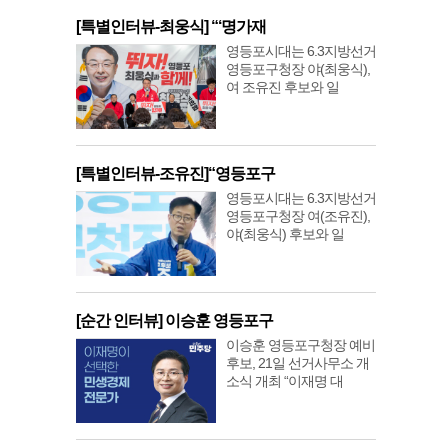
[특별인터뷰-최웅식] “‘명가재
영등포시대는 6.3지방선거
영등포구청장 야(최웅식),
여 조유진 후보와 일
[특별인터뷰-조유진]“영등포구
영등포시대는 6.3지방선거
영등포구청장 여(조유진),
야(최웅식) 후보와 일
[순간 인터뷰] 이승훈 영등포구
이승훈 영등포구청장 예비
후보, 21일 선거사무소 개
소식 개최 “이재명 대