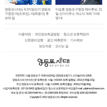
영등포시대는 6.3지방선거 영등포
이승훈 영등포구청장 예비후보, 21
구청장 여(조유진), 야(최웅식) 후
일 선거사무소 개소식 개최 “이재
보와 일
명 대
이용약관
ㆍ
개인정보취급방침
ㆍ
청소년 보호책임자
신문윤리강령
ㆍ
광고.제휴문의
ㆍ
기사제보
보도자료
ㆍ
오시는 길
우)07247, 서울 영등포구 국회대로54길 13(영등포동7가, 신아빌라트) 106호
영등포시대 인터넷신문 등록번호: 서울, 아02164. 등록·발행일 : 2012년 06월 22일
주간 영등포시대 등록번호 : 서울, 다10935. 등록연월일 : 2015년 01월 06일
사업자등록번호 : 107-19-29431 발행•편집인·청소년 보호책임자 박강열 E-mail : ydptimes@naver.com
제보 및 문의: 02-2264-6446 팩스 : 02-2268-5206 후원계좌 : 우리은행 1005-202-654004
Copyright ⓒ 2012 영등포시대. All rights reserved.