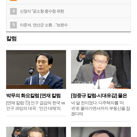
4
신장식 “공소청·중수청 위한
5
이준석, 연산군 소환…“보완수
칼럼
박무의 화요칼럼 [연재 칼럼
[정중규 칼럼-시대유감] 물은
①]
배
[연재 칼럼 ①] 인구 급감의 한국 vs
넉 달 전이었다. 다주택자를 ‘마
인구 과잉의 대국 : ‘인간 대체’의
귀’로 몰아가면서까지 부동산을 잡
겠다며