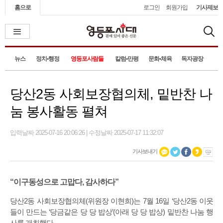
홈으로
로그인
회원가입
기사제보
뉴스
정치•행정
영등포사람들
칼럼•만평
문화•체육
독자광장
당산2동 사회보장협의체, 밑반찬 나
눔 봉사활동 펼쳐
입력날짜 2025-07-16 20:06:26 | 수정날짜 2025-07-17 11:32:07
기사보내기
“이구동성으로 고맙다, 감사하다”
당산2동 사회보장협의체(위원장 이현희)는 7월 16일 ‘당산2동 이웃
들이 만드는 ‘당금같은 당 당 밥상’(아래 당 당 밥상) 밑반찬 나눔 행
사를 개최했다.