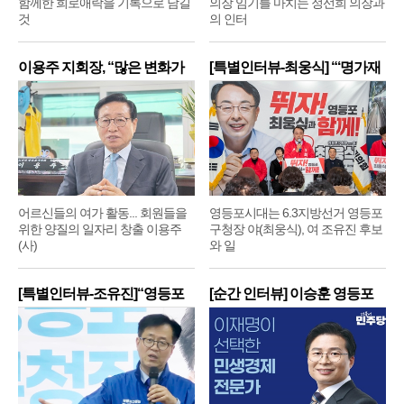
함께한 희로애락을 기록으로 남길
의장 임기를 마치는 정선희 의장과
것
의 인터
이용주 지회장, “많은 변화가
[특별인터뷰-최웅식] “‘명가재
어르신들의 여가 활동... 회원들을
영등포시대는 6.3지방선거 영등포
위한 양질의 일자리 창출 이용주
구청장 야(최웅식), 여 조유진 후보
(사)
와 일
[특별인터뷰-조유진]“영등포
[순간 인터뷰] 이승훈 영등포
구
구