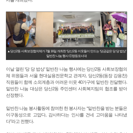
▲당산2동 사회보장협의체가 7월 16일 개최한 ‘당산2동 이웃들이 만드는 ‘당금같은 당 당 밥상’
밑반찬 나눔 행사 ⓒ영등포시대
이날 열린 ‘당 당 밥상’ 밑반찬 나눔 행사에는 당산2동 사회보장협의
체 위원들과 서울 현대실용전문학교 관계자, 당산2동(동장 강용찬)
직원들이 함께 소외계층과 어려운 이웃 40가구에 밑반찬 전달했다.
밑반찬 나눔 대상은 당산2동 주민센터 사회복지팀의 협조를 받아
선정했다.
밑반찬 나눔 봉사활동에 참여한 한 봉사자는 “밑반찬을 받는 분들은
이구동성으로 고맙다, 감사하다는 인사를 건네 고마움을 나타냈
다”라고 전했다.