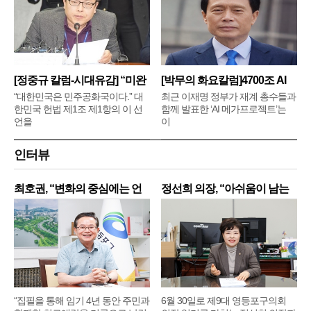
[정중규 칼럼-시대유감] “미완
[박무의 화요칼럼]4700조 AI
메
“대한민국은 민주공화국이다.” 대
최근 이재명 정부가 재계 총수들과
한민국 헌법 제1조 제1항의 이 선
함께 발표한 ‘AI 메가프로젝트’는
언을
이
인터뷰
최호권, “변화의 중심에는 언
정선희 의장, “아쉬움이 남는
제
“집필을 통해 임기 4년 동안 주민과
6월 30일로 제9대 영등포구의회