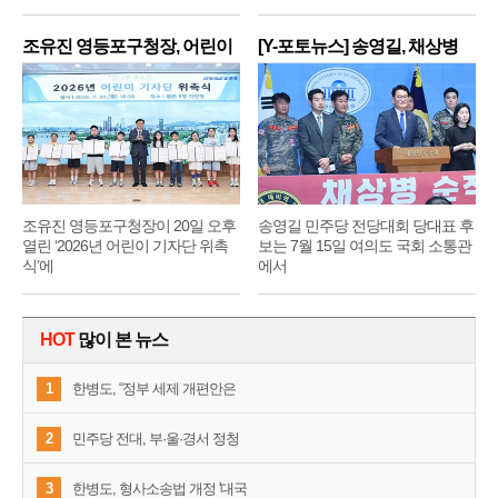
조유진 영등포구청장, 어린이
[Y-포토뉴스] 송영길, 채상병
기
순
조유진 영등포구청장이 20일 오후
송영길 민주당 전당대회 당대표 후
열린 ‘2026년 어린이 기자단 위촉
보는 7월 15일 여의도 국회 소통관
식’에
에서
HOT
많이 본 뉴스
1
한병도, “정부 세제 개편안은
2
민주당 전대, 부·울·경서 정청
3
한병도, 형사소송법 개정 '대국