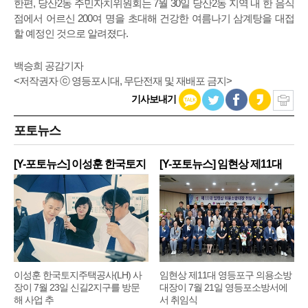
한편, 당산2동 주민자치위원회는 7월 30일 당산2동 지역 내 한 음식
점에서 어르신 200여 명을 초대해 건강한 여름나기 삼계탕을 대접
할 예정인 것으로 알려졌다.
백승희 공감기자
<저작권자 ⓒ 영등포시대, 무단전재 및 재배포 금지>
기사보내기
포토뉴스
[Y-포토뉴스] 이성훈 한국토지
[Y-포토뉴스] 임현상 제11대
주
영
이성훈 한국토지주택공사(LH) 사
임현상 제11대 영등포구 의용소방
장이 7월 23일 신길2지구를 방문
대장이 7월 21일 영등포소방서에
해 사업 추
서 취임식