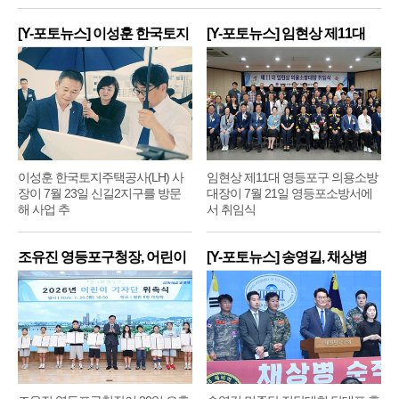
[Y-포토뉴스] 이성훈 한국토지
[Y-포토뉴스] 임현상 제11대
주
영
이성훈 한국토지주택공사(LH) 사
임현상 제11대 영등포구 의용소방
장이 7월 23일 신길2지구를 방문
대장이 7월 21일 영등포소방서에
해 사업 추
서 취임식
조유진 영등포구청장, 어린이
[Y-포토뉴스] 송영길, 채상병
기
순