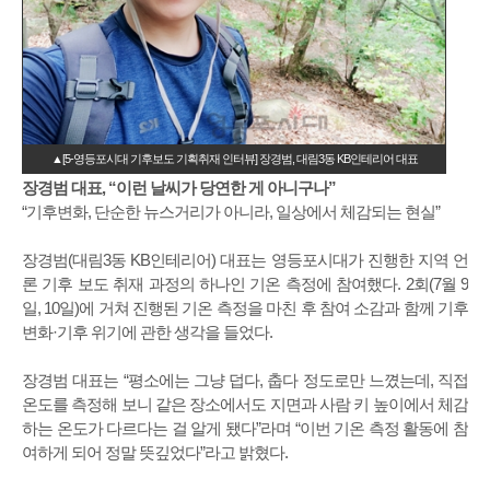
▲[5-영등포시대 기후보도 기획취재 인터뷰] 장경범, 대림3동 KB인테리어 대표
장경범 대표, “이런 날씨가 당연한 게 아니구나”
“기후변화, 단순한 뉴스거리가 아니라, 일상에서 체감되는 현실”
장경범(대림3동 KB인테리어) 대표는 영등포시대가 진행한 지역 언
론 기후 보도 취재 과정의 하나인 기온 측정에 참여했다. 2회(7월 9
일, 10일)에 거쳐 진행된 기온 측정을 마친 후 참여 소감과 함께 기후
변화·기후 위기에 관한 생각을 들었다.
장경범 대표는 “평소에는 그냥 덥다, 춥다 정도로만 느꼈는데, 직접
온도를 측정해 보니 같은 장소에서도 지면과 사람 키 높이에서 체감
하는 온도가 다르다는 걸 알게 됐다”라며 “이번 기온 측정 활동에 참
여하게 되어 정말 뜻깊었다”라고 밝혔다.