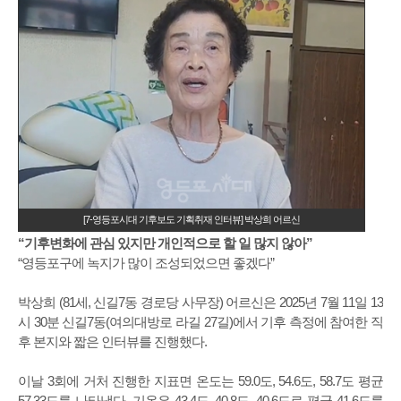
[7-영등포시대 기후보도 기획취재 인터뷰] 박상희 어르신
“기후변화에 관심 있지만 개인적으로 할 일 많지 않아”
“영등포구에 녹지가 많이 조성되었으면 좋겠다”
박상희 (81세, 신길7동 경로당 사무장) 어르신은 2025년 7월 11일 13
시 30분 신길7동(여의대방로 라길 27길)에서 기후 측정에 참여한 직
후 본지와 짧은 인터뷰를 진행했다.
이날 3회에 거처 진행한 지표면 온도는 59.0도, 54.6도, 58.7도 평균
57.33도를 나타냈다. 기온은 43.4도, 40.8도, 40.6도로 평균 41.6도를