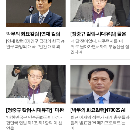
박무의 화요칼럼 [연재 칼럼
[정중규 칼럼-시대유감] 물은
①]
배
[연재 칼럼 ①] 인구 급감의 한국 vs
넉 달 전이었다. 다주택자를 ‘마
인구 과잉의 대국 : ‘인간 대체’의
귀’로 몰아가면서까지 부동산을 잡
겠다며
[정중규 칼럼-시대유감] “미완
[박무의 화요칼럼]4700조 AI
메
“대한민국은 민주공화국이다.” 대
최근 이재명 정부가 재계 총수들과
한민국 헌법 제1조 제1항의 이 선
함께 발표한 ‘AI 메가프로젝트’는
언을
이