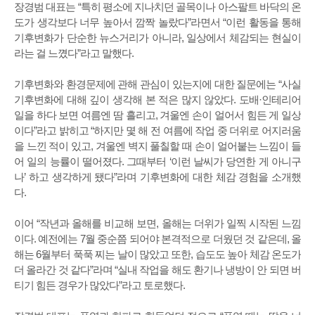
장경범 대표는 “특히 평소에 지나치던 골목이나 아스팔트 바닥의 온
도가 생각보다 너무 높아서 깜짝 놀랐다”라면서 “이런 활동을 통해
기후변화가 단순한 뉴스거리가 아니라, 일상에서 체감되는 현실이
라는 걸 느꼈다”라고 말했다.
기후변화와 환경문제에 관해 관심이 있는지에 대한 질문에는 “사실
기후변화에 대해 깊이 생각해 본 적은 많지 않았다. 도배·인테리어
일을 하다 보면 여름엔 땀 흘리고, 겨울엔 손이 얼어서 힘든 게 일상
이다”라고 밝히고 “하지만 몇 해 전 여름에 작업 중 더위로 어지러움
을 느낀 적이 있고, 겨울엔 벽지 풀칠할 때 손이 얼어붙는 느낌이 들
어 일의 능률이 떨어졌다. 그때부터 ‘이런 날씨가 당연한 게 아니구
나’ 하고 생각하게 됐다”라며 기후변화에 대한 체감 경험을 소개했
다.
이어 “작년과 올해를 비교해 보면, 올해는 더위가 일찍 시작된 느낌
이다. 예전에는 7월 중순쯤 되어야 본격적으로 더웠던 것 같은데, 올
해는 6월부터 푹푹 찌는 날이 많았고 또한, 습도도 높아 체감 온도가
더 올라간 것 같다”라며 “실내 작업을 해도 환기나 냉방이 안 되면 버
티기 힘든 경우가 많았다”라고 토로했다.