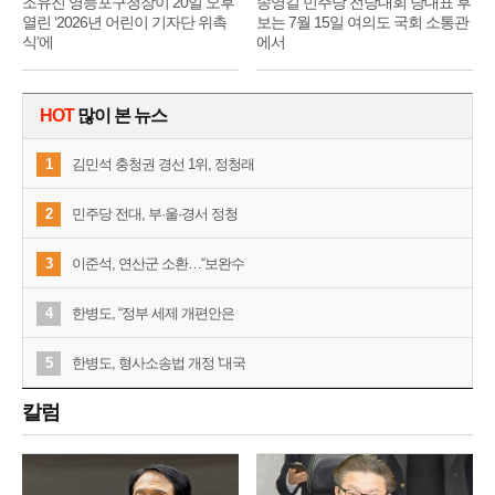
조유진 영등포구청장이 20일 오후
송영길 민주당 전당대회 당대표 후
열린 ‘2026년 어린이 기자단 위촉
보는 7월 15일 여의도 국회 소통관
식’에
에서
HOT
많이 본 뉴스
1
김민석 충청권 경선 1위, 정청래
2
민주당 전대, 부·울·경서 정청
3
이준석, 연산군 소환…“보완수
4
한병도, “정부 세제 개편안은
5
한병도, 형사소송법 개정 '대국
칼럼