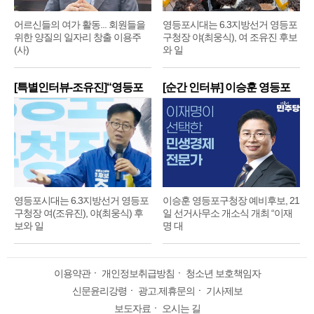
어르신들의 여가 활동... 회원들을
영등포시대는 6.3지방선거 영등포
위한 양질의 일자리 창출 이용주
구청장 야(최웅식), 여 조유진 후보
(사)
와 일
[특별인터뷰-조유진]“영등포
[순간 인터뷰] 이승훈 영등포
구
구
영등포시대는 6.3지방선거 영등포
이승훈 영등포구청장 예비후보, 21
구청장 여(조유진), 야(최웅식) 후
일 선거사무소 개소식 개최 “이재
보와 일
명 대
이용약관
ㆍ
개인정보취급방침
ㆍ
청소년 보호책임자
신문윤리강령
ㆍ
광고.제휴문의
ㆍ
기사제보
보도자료
ㆍ
오시는 길