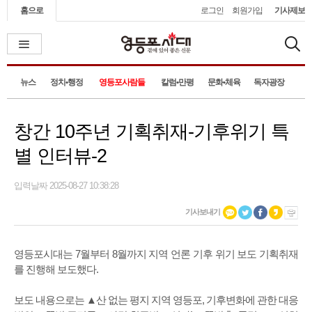
홈으로
로그인
회원가입
기사제보
뉴스
정치•행정
영등포사람들
칼럼•만평
문화•체육
독자광장
창간 10주년 기획취재-기후위기 특
별 인터뷰-2
입력날짜 2025-08-27 10:38:28
기사보내기
영등포시대는 7월부터 8월까지 지역 언론 기후 위기 보도 기획취재
를 진행해 보도했다.
보도 내용으로는 ▲산 없는 평지 지역 영등포, 기후변화에 관한 대응