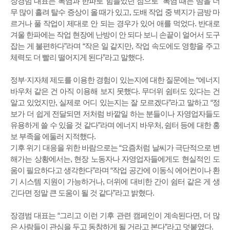
장경범 대표는 폭염과 한파로 힘들었던 점으로 “폭염 때는 땀을 너
무 많이 흘려 탈수 증상이 올 때가 있고, 도배 작업 중 벽지가 금방 마
르거나 풀 작업이 제대로 안 되는 경우가 있어 애를 먹었다. 반대로
겨울 한파에는 작업 현장에 난방이 안 되다 보니 손끝이 얼어서 도구
잡는 게 불편하다”라며 “작은 일 같지만, 작업 속도에도 영향을 주고
체력도 더 빨리 떨어지게 된다”라고 말했다.
정부·지자체 제도를 이용한 경험이 있는지에 대한 질문에는 “에너지
바우처 같은 건 아직 이용해 보지 못했다. 무더위 쉼터도 있다는 건
알고 있었지만, 실제로 어디 있는지는 잘 모르겠다”라고 말하고 “정
보가 더 쉽게 전달되면 저처럼 바깥일 하는 분들이나 자영업자들도
유용하게 쓸 수 있을 것 같다”라며 에너지 바우처, 쉼터 등에 대한 홍
보 부족을 에둘러 지적했다.
기후 위기 대응을 위한 바람으로는 “요즘처럼 날씨가 극단적으로 변
해가는 상황에서는, 현장 노동자나 자영업자들에게도 현실적인 도
움이 필요하다고 생각한다”라며 “작업 공간에 이동식 에어컨이나 환
기 시스템 지원이 가능하거나, 더위에 대비한 간이 쉼터 같은 게 생
긴다면 정말 큰 도움이 될 것 같다”라고 밝혔다.
장경범 대표는 “그리고 이런 기후 관련 캠페인이 계속된다면, 더 많
은 사람들이 관심을 두고 동참하게 될 거라고 본다”라고 덧붙였다.