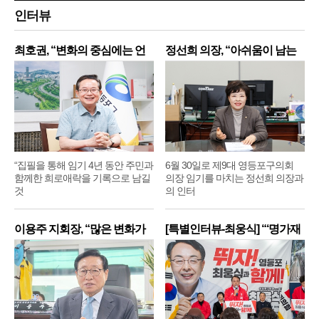
인터뷰
최호권, “변화의 중심에는 언
정선희 의장, “아쉬움이 남는
제
“집필을 통해 임기 4년 동안 주민과
6월 30일로 제9대 영등포구의회
함께한 희로애락을 기록으로 남길
의장 임기를 마치는 정선희 의장과
것
의 인터
이용주 지회장, “많은 변화가
[특별인터뷰-최웅식] “‘명가재