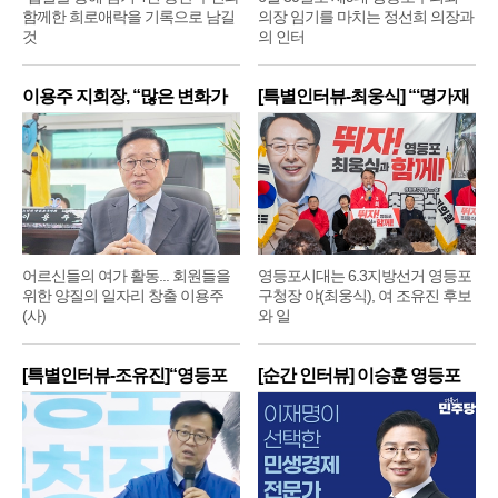
함께한 희로애락을 기록으로 남길
의장 임기를 마치는 정선희 의장과
것
의 인터
이용주 지회장, “많은 변화가
[특별인터뷰-최웅식] “‘명가재
어르신들의 여가 활동... 회원들을
영등포시대는 6.3지방선거 영등포
위한 양질의 일자리 창출 이용주
구청장 야(최웅식), 여 조유진 후보
(사)
와 일
[특별인터뷰-조유진]“영등포
[순간 인터뷰] 이승훈 영등포
구
구