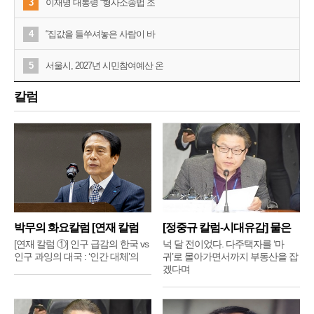
3
이재명 대통령 “형사소송법 조
4
“집값을 들쑤셔놓은 사람이 바
5
서울시, 2027년 시민참여예산 온
칼럼
박무의 화요칼럼 [연재 칼럼
[정중규 칼럼-시대유감] 물은
①]
배
[연재 칼럼 ①] 인구 급감의 한국 vs
넉 달 전이었다. 다주택자를 ‘마
인구 과잉의 대국 : ‘인간 대체’의
귀’로 몰아가면서까지 부동산을 잡
겠다며