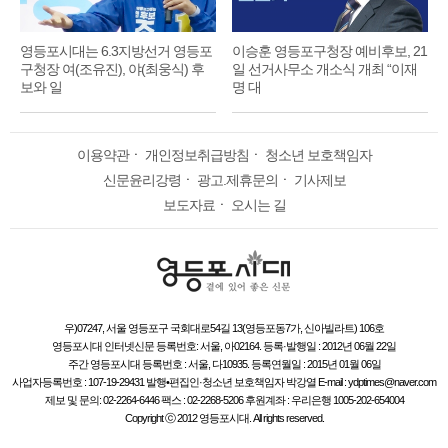
영등포시대는 6.3지방선거 영등포
이승훈 영등포구청장 예비후보, 21
구청장 여(조유진), 야(최웅식) 후
일 선거사무소 개소식 개최 “이재
보와 일
명 대
이용약관
ㆍ
개인정보취급방침
ㆍ
청소년 보호책임자
신문윤리강령
ㆍ
광고.제휴문의
ㆍ
기사제보
보도자료
ㆍ
오시는 길
우)07247, 서울 영등포구 국회대로54길 13(영등포동7가, 신아빌라트) 106호
영등포시대 인터넷신문 등록번호: 서울, 아02164. 등록·발행일 : 2012년 06월 22일
주간 영등포시대 등록번호 : 서울, 다10935. 등록연월일 : 2015년 01월 06일
사업자등록번호 : 107-19-29431 발행•편집인·청소년 보호책임자 박강열 E-mail : ydptimes@naver.com
제보 및 문의: 02-2264-6446 팩스 : 02-2268-5206 후원계좌 : 우리은행 1005-202-654004
Copyright ⓒ 2012 영등포시대. All rights reserved.