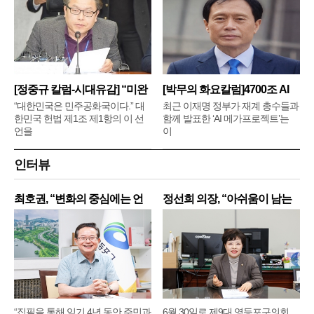
[정중규 칼럼-시대유감] “미완
[박무의 화요칼럼]4700조 AI
메
“대한민국은 민주공화국이다.” 대
최근 이재명 정부가 재계 총수들과
한민국 헌법 제1조 제1항의 이 선
함께 발표한 ‘AI 메가프로젝트’는
언을
이
인터뷰
최호권, “변화의 중심에는 언
정선희 의장, “아쉬움이 남는
제
“집필을 통해 임기 4년 동안 주민과
6월 30일로 제9대 영등포구의회