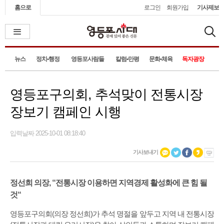
홈으로
로그인
회원가입
기사제보
뉴스
정치•행정
영등포사람들
칼럼•만평
문화•체육
독자광장
영등포구의회, 추석맞이 전통시장
장보기 캠페인 시행
입력날짜 2025-10-01 08:18:40
기사보내기
정선희 의장, “전통시장 이용하면 지역경제 활성화에 큰 힘 될
것“
영등포구의회(의장 정선희)가 추석 명절을 앞두고 지역 내 전통시장