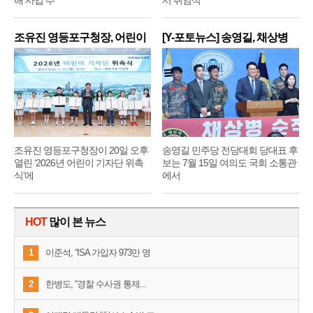
조유진 영등포구청장, 어린이
[Y-포토뉴스] 송영길, 채상병
기
순
조유진 영등포구청장이 20일 오후
송영길 민주당 전당대회 당대표 후
열린 ‘2026년 어린이 기자단 위촉
보는 7월 15일 여의도 국회 소통관
식’에
에서
HOT
많이 본 뉴스
1
이준석, “ISA 가입자 973만 명
2
한병도, “경찰 수사권 통제...