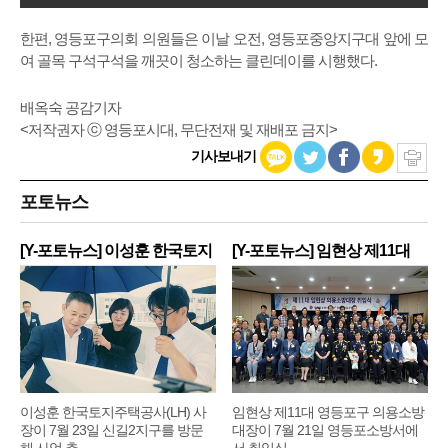
한편, 영등포구의회 의원들은 이날 오전, 영등포중앙지구대 앞에 모
여 골목 구석구석을 깨끗이 청소하는 클린데이를 시행했다.
배옥숙 공감기자
<저작권자 ⓒ 영등포시대, 무단전재 및 재배포 금지>
기사보내기
포토뉴스
[Y-포토뉴스] 이성훈 한국토지
[Y-포토뉴스] 임현상 제11대
주
영
이성훈 한국토지주택공사(LH) 사
임현상 제11대 영등포구 의용소방
장이 7월 23일 신길2지구를 방문
대장이 7월 21일 영등포소방서에
해 사업 추
서 취임식