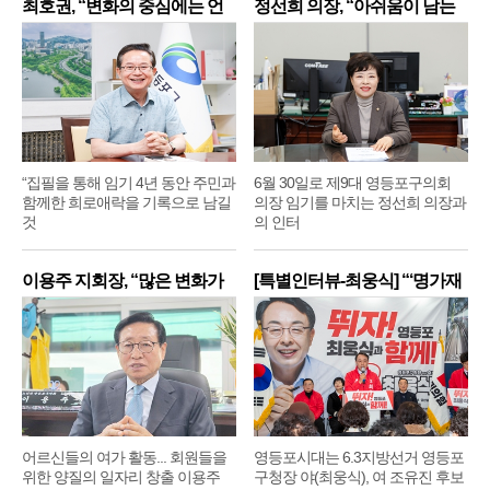
최호권, “변화의 중심에는 언
정선희 의장, “아쉬움이 남는
제
“집필을 통해 임기 4년 동안 주민과
6월 30일로 제9대 영등포구의회
함께한 희로애락을 기록으로 남길
의장 임기를 마치는 정선희 의장과
것
의 인터
이용주 지회장, “많은 변화가
[특별인터뷰-최웅식] “‘명가재
어르신들의 여가 활동... 회원들을
영등포시대는 6.3지방선거 영등포
위한 양질의 일자리 창출 이용주
구청장 야(최웅식), 여 조유진 후보