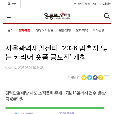
홈으로
로그인
회원가입
기사제보
뉴스
정치•행정
영등포사람들
칼럼•만평
문화•체육
독자광장
서울광역새일센터, ‘2026 멈추지 않
는 커리어 숏폼 공모전’ 개최
입력날짜 2026-06-01 10:44:33
기사보내기
경력단절 예방 제도·조직문화 주제…7월 13일까지 접수, 총상
금 480만원