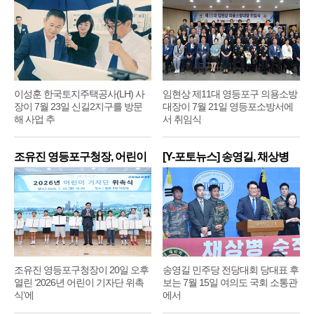
이성훈 한국토지주택공사(LH) 사
임현상 제11대 영등포구 의용소방
장이 7월 23일 신길2지구를 방문
대장이 7월 21일 영등포소방서에
해 사업 추
서 취임식
조유진 영등포구청장, 어린이
[Y-포토뉴스] 송영길, 채상병
기
순
조유진 영등포구청장이 20일 오후
송영길 민주당 전당대회 당대표 후
열린 ‘2026년 어린이 기자단 위촉
보는 7월 15일 여의도 국회 소통관
식’에
에서