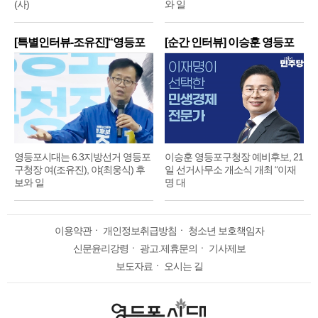
(사)
와 일
[특별인터뷰-조유진]“영등포
[순간 인터뷰] 이승훈 영등포
구
구
영등포시대는 6.3지방선거 영등포
이승훈 영등포구청장 예비후보, 21
구청장 여(조유진), 야(최웅식) 후
일 선거사무소 개소식 개최 “이재
보와 일
명 대
이용약관
ㆍ
개인정보취급방침
ㆍ
청소년 보호책임자
신문윤리강령
ㆍ
광고.제휴문의
ㆍ
기사제보
보도자료
ㆍ
오시는 길