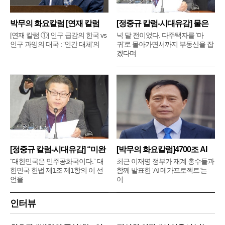
박무의 화요칼럼 [연재 칼럼
[정중규 칼럼-시대유감] 물은
①]
배
[연재 칼럼 ①] 인구 급감의 한국 vs
넉 달 전이었다. 다주택자를 ‘마
인구 과잉의 대국 : ‘인간 대체’의
귀’로 몰아가면서까지 부동산을 잡
겠다며
[정중규 칼럼-시대유감] “미완
[박무의 화요칼럼]4700조 AI
메
“대한민국은 민주공화국이다.” 대
최근 이재명 정부가 재계 총수들과
한민국 헌법 제1조 제1항의 이 선
함께 발표한 ‘AI 메가프로젝트’는
언을
이
인터뷰