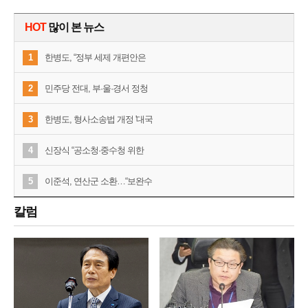
HOT
많이 본 뉴스
1
한병도, “정부 세제 개편안은
2
민주당 전대, 부·울·경서 정청
3
한병도, 형사소송법 개정 '대국
4
신장식 “공소청·중수청 위한
5
이준석, 연산군 소환…“보완수
칼럼