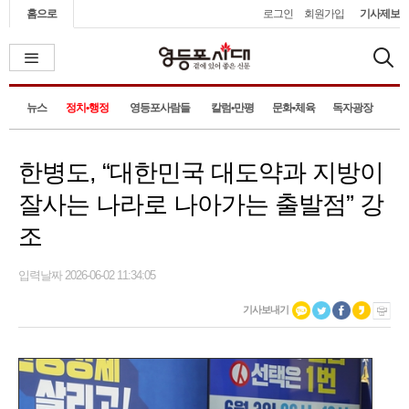
홈으로
로그인
회원가입
기사제보
뉴스
정치•행정
영등포사람들
칼럼•만평
문화•체육
독자광장
한병도, “대한민국 대도약과 지방이
잘사는 나라로 나아가는 출발점” 강
조
입력날짜 2026-06-02 11:34:05
기사보내기