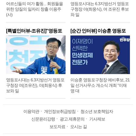
어르신들의 여가 활동... 회원들을
영등포시대는 6.3지방선거 영등포
위한 양질의 일자리 창출 이용주
구청장 야(최웅식), 여 조유진 후보
(사)
와 일
[특별인터뷰-조유진]“영등포
[순간 인터뷰] 이승훈 영등포
구
구
영등포시대는 6.3지방선거 영등포
이승훈 영등포구청장 예비후보, 21
구청장 여(조유진), 야(최웅식) 후
일 선거사무소 개소식 개최 “이재
보와 일
명 대
이용약관
ㆍ
개인정보취급방침
ㆍ
청소년 보호책임자
신문윤리강령
ㆍ
광고.제휴문의
ㆍ
기사제보
보도자료
ㆍ
오시는 길