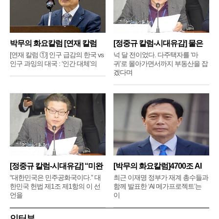
박무의 화요칼럼 [연재 칼럼
[정중규 칼럼-시대유감] 물은
①]
배
[연재 칼럼 ①] 인구 급감의 한국 vs
넉 달 전이었다. 다주택자를 ‘마
인구 과잉의 대국 : ‘인간 대체’의
귀’로 몰아가면서까지 부동산을 잡
겠다며
[정중규 칼럼-시대유감] “미완
[박무의 화요칼럼]4700조 AI
메
“대한민국은 민주공화국이다.” 대
최근 이재명 정부가 재계 총수들과
한민국 헌법 제1조 제1항의 이 선
함께 발표한 ‘AI 메가프로젝트’는
언을
이
인터뷰