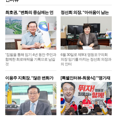
최호권, “변화의 중심에는 언
정선희 의장, “아쉬움이 남는
제
“집필을 통해 임기 4년 동안 주민과
6월 30일로 제9대 영등포구의회
함께한 희로애락을 기록으로 남길
의장 임기를 마치는 정선희 의장과
것
의 인터
이용주 지회장, “많은 변화가
[특별인터뷰-최웅식] “‘명가재