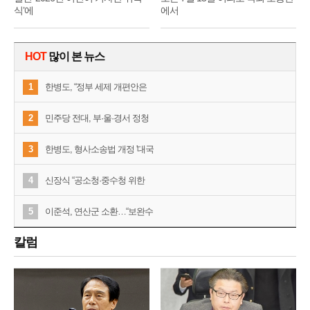
식’에
에서
HOT
많이 본 뉴스
1
한병도, “정부 세제 개편안은
2
민주당 전대, 부·울·경서 정청
3
한병도, 형사소송법 개정 '대국
4
신장식 “공소청·중수청 위한
5
이준석, 연산군 소환…“보완수
칼럼