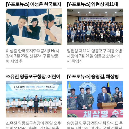
[Y-포토뉴스] 이성훈 한국토지
[Y-포토뉴스] 임현상 제11대
주
영
이성훈 한국토지주택공사(LH) 사
임현상 제11대 영등포구 의용소방
장이 7월 23일 신길2지구를 방문
대장이 7월 21일 영등포소방서에
해 사업 추
서 취임식
조유진 영등포구청장, 어린이
[Y-포토뉴스] 송영길, 채상병
기
순
조유진 영등포구청장이 20일 오후
송영길 민주당 전당대회 당대표 후
열린 ‘2026년 어린이 기자단 위촉
보는 7월 15일 여의도 국회 소통관