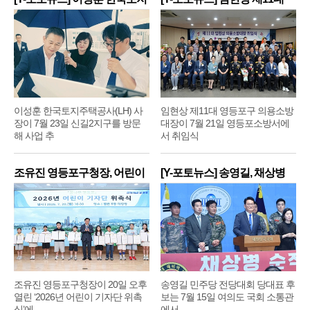
주
영
이성훈 한국토지주택공사(LH) 사
임현상 제11대 영등포구 의용소방
장이 7월 23일 신길2지구를 방문
대장이 7월 21일 영등포소방서에
해 사업 추
서 취임식
조유진 영등포구청장, 어린이
[Y-포토뉴스] 송영길, 채상병
기
순
조유진 영등포구청장이 20일 오후
송영길 민주당 전당대회 당대표 후
열린 ‘2026년 어린이 기자단 위촉
보는 7월 15일 여의도 국회 소통관
식’에
에서