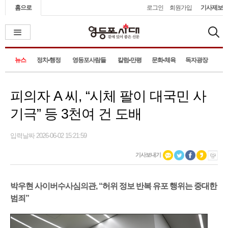
홈으로
로그인
회원가입
기사제보
뉴스
정치•행정
영등포사람들
칼럼•만평
문화•체육
독자광장
피의자 A 씨, “시체 팔이 대국민 사
기극” 등 3천여 건 도배
입력날짜 2026-06-02 15:21:59
기사보내기
박우현 사이버수사심의관, “허위 정보 반복 유포 행위는 중대한
범죄”