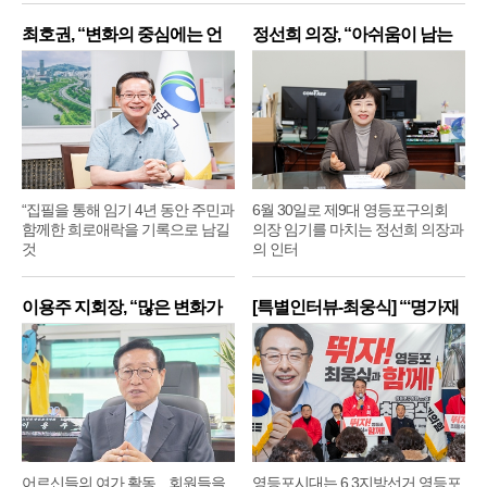
최호권, “변화의 중심에는 언
정선희 의장, “아쉬움이 남는
제
“집필을 통해 임기 4년 동안 주민과
6월 30일로 제9대 영등포구의회
함께한 희로애락을 기록으로 남길
의장 임기를 마치는 정선희 의장과
것
의 인터
이용주 지회장, “많은 변화가
[특별인터뷰-최웅식] “‘명가재
어르신들의 여가 활동... 회원들을
영등포시대는 6.3지방선거 영등포