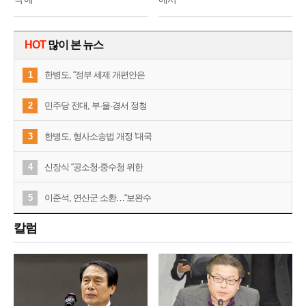
HOT
많이 본 뉴스
1
한병도, “정부 세제 개편안은
2
민주당 전대, 부·울·경서 정청
3
한병도, 형사소송법 개정 '대국
4
신장식 “공소청·중수청 위한
5
이준석, 연산군 소환…“보완수
칼럼