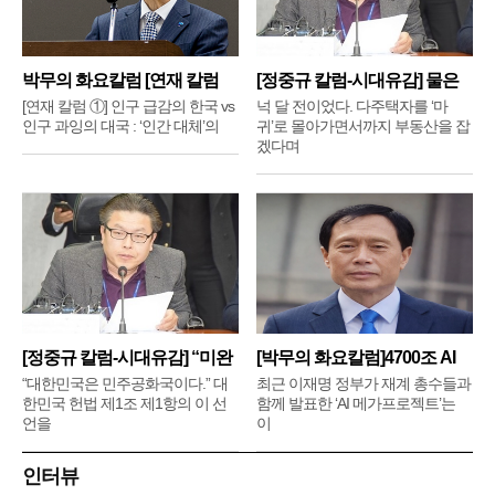
박무의 화요칼럼 [연재 칼럼
[정중규 칼럼-시대유감] 물은
①]
배
[연재 칼럼 ①] 인구 급감의 한국 vs
넉 달 전이었다. 다주택자를 ‘마
인구 과잉의 대국 : ‘인간 대체’의
귀’로 몰아가면서까지 부동산을 잡
겠다며
[정중규 칼럼-시대유감] “미완
[박무의 화요칼럼]4700조 AI
메
“대한민국은 민주공화국이다.” 대
최근 이재명 정부가 재계 총수들과
한민국 헌법 제1조 제1항의 이 선
함께 발표한 ‘AI 메가프로젝트’는
언을
이
인터뷰