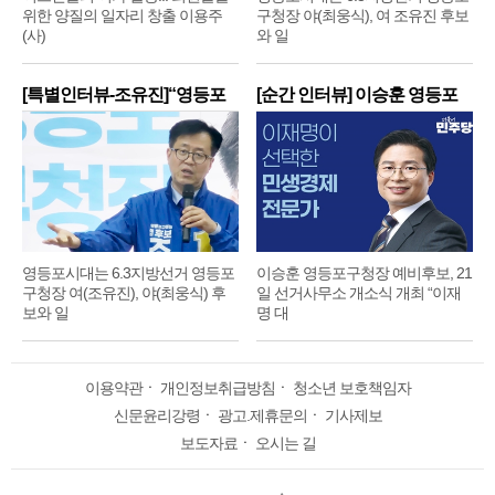
위한 양질의 일자리 창출 이용주
구청장 야(최웅식), 여 조유진 후보
(사)
와 일
[특별인터뷰-조유진]“영등포
[순간 인터뷰] 이승훈 영등포
구
구
영등포시대는 6.3지방선거 영등포
이승훈 영등포구청장 예비후보, 21
구청장 여(조유진), 야(최웅식) 후
일 선거사무소 개소식 개최 “이재
보와 일
명 대
이용약관
ㆍ
개인정보취급방침
ㆍ
청소년 보호책임자
신문윤리강령
ㆍ
광고.제휴문의
ㆍ
기사제보
보도자료
ㆍ
오시는 길