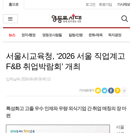
홈으로
로그인
회원가입
기사제보
뉴스
정치•행정
영등포사람들
칼럼•만평
문화•체육
독자광장
서울시교육청, ‘2026 서울 직업계고
F&B 취업박람회’ 개최
입력날짜 2026-06-08 08:45:12
기사보내기
특성화고 고졸 우수 인재와 우량 외식기업 간 취업 매칭의 장 마
련
서울