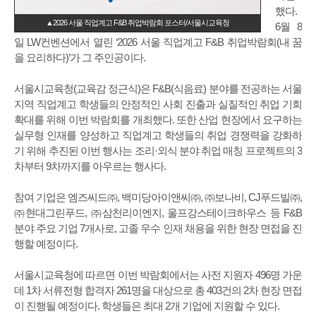
했다.
▲2026 서울 직업계고 F&B 취업박람회 포스터/서울시교육청
6월 8
일 LW컨벤션에서 열린 ‘2026 서울 직업계고 F&B 취업박람회(내 꿈
을 요리하다)’가 그 주인공이다.
서울시교육청(교육감 정근식)은 F&B(식음료) 분야를 전공하는 서울
지역 직업계고 학생들의 안정적인 사회 진출과 실질적인 취업 기회
확대를 위해 이번 박람회를 개최했다. 또한 산업 현장에서 요구하는
실무형 인재를 양성하고 직업계고 학생들의 취업 경쟁력을 강화하
기 위해 추진된 이번 행사는 조리·외식 분야 취업 매칭 프로젝트의 3
차부터 9차까지를 아우르는 행사다.
참여 기업은 엠즈씨드㈜, 백미당아이앤씨㈜, ㈜보나비, CJ푸드빌㈜,
㈜현대그린푸드, ㈜삼천리이엔지, 울프강스테이크하우스 등 F&B
분야 주요 기업 7개사로, 고졸 우수 인재 채용을 위한 현장 면접을 진
행할 예정이다.
서울시교육청에 따르면 이번 박람회에서는 사전 지원자 496명 가운
데 1차 서류전형 합격자 261명을 대상으로 총 403건의 2차 현장 면접
이 진행될 예정이다. 학생들은 최대 2개 기업에 지원할 수 있다.