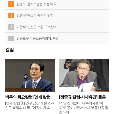
2
한병도, 형사소송법 개정 '대국
3
신장식 “공소청·중수청 위한
4
이준석, 연산군 소환…“보완수
5
영등포구 이동노동자쉼터, 폭염
칼럼
박무의 화요칼럼 [연재 칼럼
[정중규 칼럼-시대유감] 물은
①]
배
[연재 칼럼 ①] 인구 급감의 한국 vs
넉 달 전이었다. 다주택자를 ‘마
인구 과잉의 대국 : ‘인간 대체’의
귀’로 몰아가면서까지 부동산을 잡
겠다며