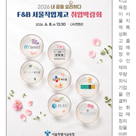
시교
육청
이 서
울 지
역 특
성화
고 졸
업 예
정 우
수 인
재와
우량
외식
기업
을 연
결하
는 취
업 매
칭의
장을
마련