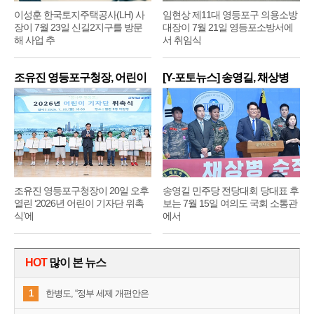
이성훈 한국토지주택공사(LH) 사
임현상 제11대 영등포구 의용소방
장이 7월 23일 신길2지구를 방문
대장이 7월 21일 영등포소방서에
해 사업 추
서 취임식
조유진 영등포구청장, 어린이
[Y-포토뉴스] 송영길, 채상병
기
순
조유진 영등포구청장이 20일 오후
송영길 민주당 전당대회 당대표 후
열린 ‘2026년 어린이 기자단 위촉
보는 7월 15일 여의도 국회 소통관
식’에
에서
HOT
많이 본 뉴스
1
한병도, “정부 세제 개편안은