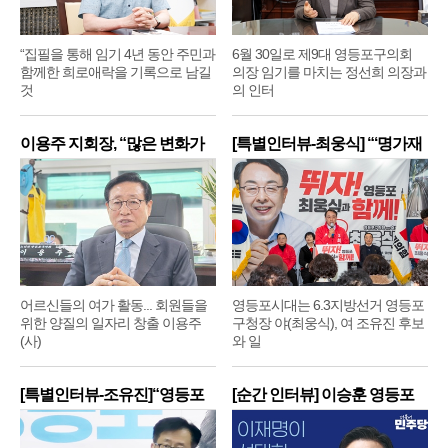
“집필을 통해 임기 4년 동안 주민과
6월 30일로 제9대 영등포구의회
함께한 희로애락을 기록으로 남길
의장 임기를 마치는 정선희 의장과
것
의 인터
이용주 지회장, “많은 변화가
[특별인터뷰-최웅식] “‘명가재
어르신들의 여가 활동... 회원들을
영등포시대는 6.3지방선거 영등포
위한 양질의 일자리 창출 이용주
구청장 야(최웅식), 여 조유진 후보
(사)
와 일
[특별인터뷰-조유진]“영등포
[순간 인터뷰] 이승훈 영등포
구
구