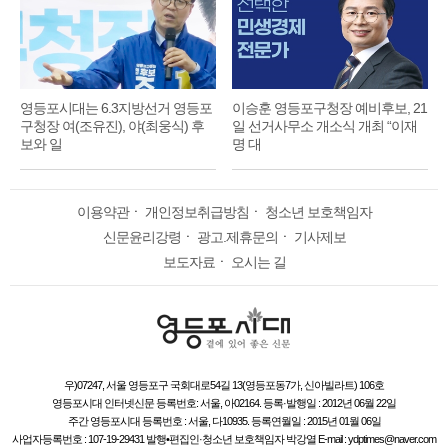
영등포시대는 6.3지방선거 영등포
이승훈 영등포구청장 예비후보, 21
구청장 여(조유진), 야(최웅식) 후
일 선거사무소 개소식 개최 “이재
보와 일
명 대
이용약관
ㆍ
개인정보취급방침
ㆍ
청소년 보호책임자
신문윤리강령
ㆍ
광고.제휴문의
ㆍ
기사제보
보도자료
ㆍ
오시는 길
우)07247, 서울 영등포구 국회대로54길 13(영등포동7가, 신아빌라트) 106호
영등포시대 인터넷신문 등록번호: 서울, 아02164. 등록·발행일 : 2012년 06월 22일
주간 영등포시대 등록번호 : 서울, 다10935. 등록연월일 : 2015년 01월 06일
사업자등록번호 : 107-19-29431 발행•편집인·청소년 보호책임자 박강열 E-mail : ydptimes@naver.com