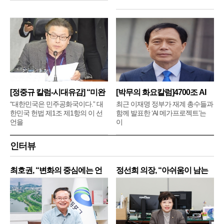
[정중규 칼럼-시대유감] “미완
[박무의 화요칼럼]4700조 AI
메
“대한민국은 민주공화국이다.” 대
최근 이재명 정부가 재계 총수들과
한민국 헌법 제1조 제1항의 이 선
함께 발표한 ‘AI 메가프로젝트’는
언을
이
인터뷰
최호권, “변화의 중심에는 언
정선희 의장, “아쉬움이 남는
제