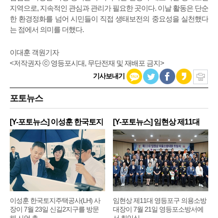
지역으로, 지속적인 관심과 관리가 필요한 곳이다. 이날 활동은 단순
한 환경정화를 넘어 시민들이 직접 생태보전의 중요성을 실천했다
는 점에서 의미를 더했다.
이대훈 객원기자
<저작권자 ⓒ 영등포시대, 무단전재 및 재배포 금지>
기사보내기
포토뉴스
[Y-포토뉴스] 이성훈 한국토지
[Y-포토뉴스] 임현상 제11대
주
영
이성훈 한국토지주택공사(LH) 사
임현상 제11대 영등포구 의용소방
장이 7월 23일 신길2지구를 방문
대장이 7월 21일 영등포소방서에
해 사업 추
서 취임식