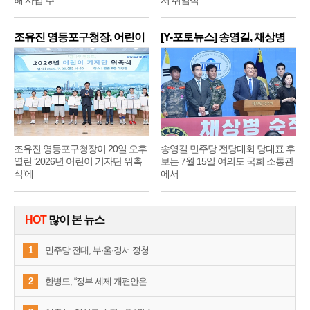
조유진 영등포구청장, 어린이
[Y-포토뉴스] 송영길, 채상병
기
순
조유진 영등포구청장이 20일 오후
송영길 민주당 전당대회 당대표 후
열린 ‘2026년 어린이 기자단 위촉
보는 7월 15일 여의도 국회 소통관
식’에
에서
HOT
많이 본 뉴스
1
민주당 전대, 부·울·경서 정청
2
한병도, “정부 세제 개편안은