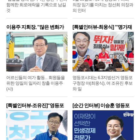
함께한 희로애락을 기록으로 남길
의장 임기를 마치는 정선희 의장과
것
의 인터
이용주 지회장, “많은 변화가
[특별인터뷰-최웅식] “‘명가재
어르신들의 여가 활동... 회원들을
영등포시대는 6.3지방선거 영등포
위한 양질의 일자리 창출 이용주
구청장 야(최웅식), 여 조유진 후보
(사)
와 일
[특별인터뷰-조유진]“영등포
[순간 인터뷰] 이승훈 영등포
구
구