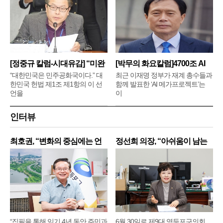
[정중규 칼럼-시대유감] “미완
[박무의 화요칼럼]4700조 AI
메
“대한민국은 민주공화국이다.” 대
최근 이재명 정부가 재계 총수들과
한민국 헌법 제1조 제1항의 이 선
함께 발표한 ‘AI 메가프로젝트’는
언을
이
인터뷰
최호권, “변화의 중심에는 언
정선희 의장, “아쉬움이 남는
제
“집필을 통해 임기 4년 동안 주민과
6월 30일로 제9대 영등포구의회