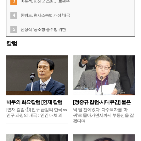
3
이준석, 연산군 소환…“보완수
4
한병도, 형사소송법 개정 '대국
5
신장식 “공소청·중수청 위한
칼럼
박무의 화요칼럼 [연재 칼럼
[정중규 칼럼-시대유감] 물은
①]
배
[연재 칼럼 ①] 인구 급감의 한국 vs
넉 달 전이었다. 다주택자를 ‘마
인구 과잉의 대국 : ‘인간 대체’의
귀’로 몰아가면서까지 부동산을 잡
겠다며