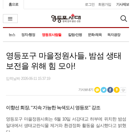
홈으로
로그인
회원가입
기사제보
뉴스
정치•행정
영등포사람들
칼럼•만평
문화•체육
독자광장
영등포구 마을정원사들, 밤섬 생태
보전을 위해 힘 모아!
입력날짜 2026-06-11 15:37:19
기사보내기
이향선 회장, “지속 가능한 녹색도시 영등포” 강조
영등포구 마을정원사회는 6월 10일 서강대교 하부에 위치한 밤섬
일대에서 생태교란식물 제거와 환경정화 활동을 실시했다고 밝혔
다.