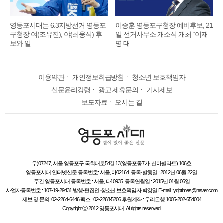
영등포시대는 6.3지방선거 영등포
이승훈 영등포구청장 예비후보, 21
구청장 여(조유진), 야(최웅식) 후
일 선거사무소 개소식 개최 “이재
보와 일
명 대
이용약관
ㆍ
개인정보취급방침
ㆍ
청소년 보호책임자
신문윤리강령
ㆍ
광고.제휴문의
ㆍ
기사제보
보도자료
ㆍ
오시는 길
우)07247, 서울 영등포구 국회대로54길 13(영등포동7가, 신아빌라트) 106호
영등포시대 인터넷신문 등록번호: 서울, 아02164. 등록·발행일 : 2012년 06월 22일
주간 영등포시대 등록번호 : 서울, 다10935. 등록연월일 : 2015년 01월 06일
사업자등록번호 : 107-19-29431 발행•편집인·청소년 보호책임자 박강열 E-mail : ydptimes@naver.com
제보 및 문의: 02-2264-6446 팩스 : 02-2268-5206 후원계좌 : 우리은행 1005-202-654004
Copyright ⓒ 2012 영등포시대. All rights reserved.