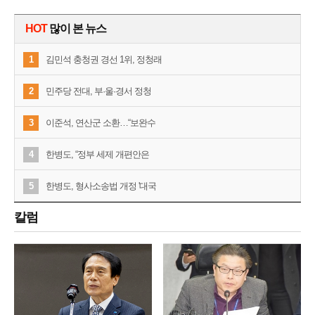
HOT
많이 본 뉴스
1
김민석 충청권 경선 1위, 정청래
2
민주당 전대, 부·울·경서 정청
3
이준석, 연산군 소환…“보완수
4
한병도, “정부 세제 개편안은
5
한병도, 형사소송법 개정 '대국
칼럼