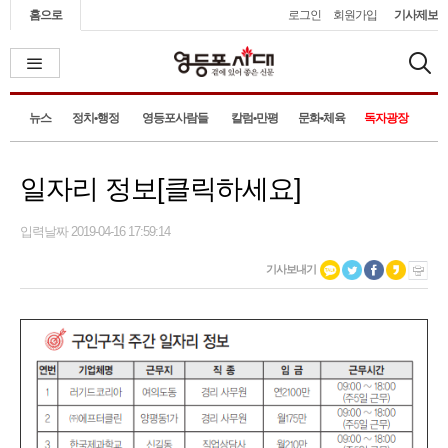
홈으로
로그인
회원가입
기사제보
뉴스
정치•행정
영등포사람들
칼럼•만평
문화•체육
독자광장
일자리 정보[클릭하세요]
입력날짜 2019-04-16 17:59:14
기사보내기