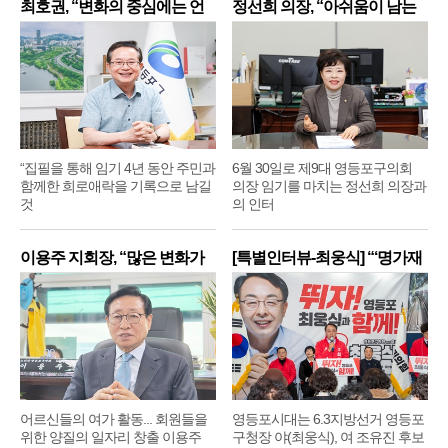
최호권, “변화의 중심에는 언
정선희 의장, “아쉬움이 남는
제
“집필을 통해 임기 4년 동안 주민과
6월 30일로 제9대 영등포구의회
함께한 희로애락을 기록으로 남길
의장 임기를 마치는 정선희 의장과
것
의 인터
이용주 지회장, “많은 변화가
[특별인터뷰-최웅식] “‘명가재
어르신들의 여가 활동... 회원들을
영등포시대는 6.3지방선거 영등포
위한 양질의 일자리 창출 이용주
구청장 야(최웅식), 여 조유진 후보