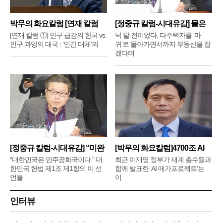
박무의 화요칼럼 [연재 칼럼
[정중규 칼럼-시대유감] 물은
①]
배
[연재 칼럼 ①] 인구 급감의 한국 vs
넉 달 전이었다. 다주택자를 ‘마
인구 과잉의 대국 : ‘인간 대체’의
귀’로 몰아가면서까지 부동산을 잡
겠다며
[정중규 칼럼-시대유감] “미완
[박무의 화요칼럼]4700조 AI
메
“대한민국은 민주공화국이다.” 대
최근 이재명 정부가 재계 총수들과
한민국 헌법 제1조 제1항의 이 선
함께 발표한 ‘AI 메가프로젝트’는
언을
이
인터뷰