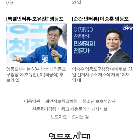
(사)
와 일
[특별인터뷰-조유진]“영등포
[순간 인터뷰] 이승훈 영등포
구
구
영등포시대는 6.3지방선거 영등포
이승훈 영등포구청장 예비후보, 21
구청장 여(조유진), 야(최웅식) 후
일 선거사무소 개소식 개최 “이재
보와 일
명 대
이용약관
ㆍ
개인정보취급방침
ㆍ
청소년 보호책임자
신문윤리강령
ㆍ
광고.제휴문의
ㆍ
기사제보
보도자료
ㆍ
오시는 길