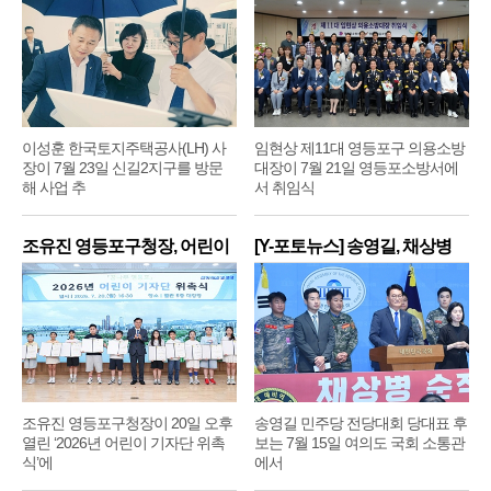
이성훈 한국토지주택공사(LH) 사
임현상 제11대 영등포구 의용소방
장이 7월 23일 신길2지구를 방문
대장이 7월 21일 영등포소방서에
해 사업 추
서 취임식
조유진 영등포구청장, 어린이
[Y-포토뉴스] 송영길, 채상병
기
순
조유진 영등포구청장이 20일 오후
송영길 민주당 전당대회 당대표 후
열린 ‘2026년 어린이 기자단 위촉
보는 7월 15일 여의도 국회 소통관
식’에
에서