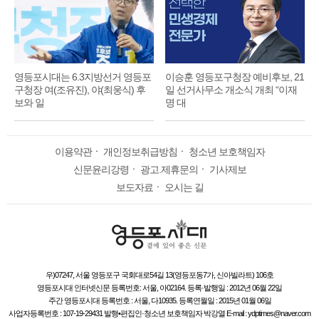
영등포시대는 6.3지방선거 영등포
이승훈 영등포구청장 예비후보, 21
구청장 여(조유진), 야(최웅식) 후
일 선거사무소 개소식 개최 “이재
보와 일
명 대
이용약관
ㆍ
개인정보취급방침
ㆍ
청소년 보호책임자
신문윤리강령
ㆍ
광고.제휴문의
ㆍ
기사제보
보도자료
ㆍ
오시는 길
우)07247, 서울 영등포구 국회대로54길 13(영등포동7가, 신아빌라트) 106호
영등포시대 인터넷신문 등록번호: 서울, 아02164. 등록·발행일 : 2012년 06월 22일
주간 영등포시대 등록번호 : 서울, 다10935. 등록연월일 : 2015년 01월 06일
사업자등록번호 : 107-19-29431 발행•편집인·청소년 보호책임자 박강열 E-mail : ydptimes@naver.com