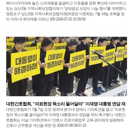
복지사각지대에 놓인 소외계층을 발굴하고 이웃돌봄 문화 확산에 이바지하고
있는 당산2동 지역사회보장협의체가 ‘당당밥상 보양식 나눔 행사’를 개최했다.
영등포구 당산2동 지역사회보장협의체(위원장 이현희)는 7월 14일 초복을 맞
아 지역 내 취약계층 어르신 100 2026-07-15 10:28:59
대한간호협회, “의료현장 목소리 들어달라” 이재명 대통령 면담 재
대한간호협회가 7월 7일 오전 청와대 분수대 앞에서 기자회견을 열고 “의료현
장의 목소리를 들어달라”며 이재명 대통령과의 면담을 재차 촉구했다. 대한간
호협회는 이날 기자회견에서 “간호사 진료지원업무 교육·관리체계 일원화와
간호사 근무환경 개선을 위한 정 2026-07-08 09:57:10