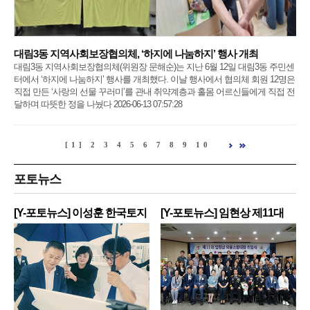
대림3동 지역사회보장협의체, ‘하지에 나눔하지’ 행사 개최
대림3동 지역사회보장협의체(위원장 문해순)는 지난 6월 12일 대림3동 주민센
터에서 ‘하지에 나눔하지’ 행사를 개최했다. 이날 행사에서 협의체 회원 12명은
직접 만든 ‘사랑의 선물 꾸러미’를 관내 취약계층과 홀몸 어르신들에게 직접 전
달하며 따뜻한 정을 나눴다 2026-06-13 07:57:28
[1]
2
3
4
5
6
7
8
9
10
포토뉴스
[Y-포토뉴스] 이성훈 한국토지
[Y-포토뉴스] 임현상 제11대
주
영