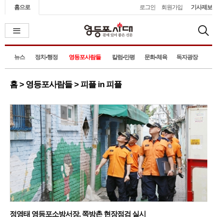
홈으로
로그인
회원가입
기사제보
뉴스
정치•행정
영등포사람들
칼럼•만평
문화•체육
독자광장
홈 > 영등포사람들 > 피플 in 피플
정영태 영등포소방서장, 쪽방촌 현장점검 실시