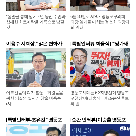
“집필을 통해 임기 4년 동안 주민과
6월 30일로 제9대 영등포구의회
함께한 희로애락을 기록으로 남길
의장 임기를 마치는 정선희 의장과
것
의 인터
이용주 지회장, “많은 변화가
[특별인터뷰-최웅식] “‘명가재
어르신들의 여가 활동... 회원들을
영등포시대는 6.3지방선거 영등포
위한 양질의 일자리 창출 이용주
구청장 야(최웅식), 여 조유진 후보
(사)
와 일
[특별인터뷰-조유진]“영등포
[순간 인터뷰] 이승훈 영등포
구
구