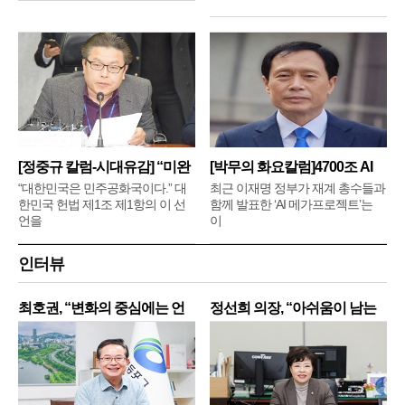
[정중규 칼럼-시대유감] “미완
[박무의 화요칼럼]4700조 AI
메
“대한민국은 민주공화국이다.” 대
최근 이재명 정부가 재계 총수들과
한민국 헌법 제1조 제1항의 이 선
함께 발표한 ‘AI 메가프로젝트’는
언을
이
인터뷰
최호권, “변화의 중심에는 언
정선희 의장, “아쉬움이 남는
제