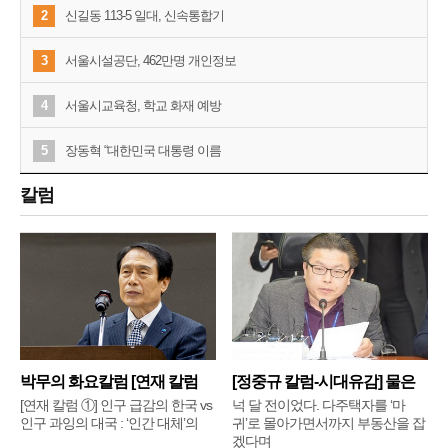
2
신길동 113-5 일대, 신속통합기
3
서울시설공단, 462만명 개인정보
4
서울시교육청, 학교 화재 예방
5
장동혁 “대한민국 대통령 이름
칼럼
박무의 화요칼럼 [연재 칼럼
[정중규 칼럼-시대유감] 물은
①]
배
[연재 칼럼 ①] 인구 급감의 한국 vs
넉 달 전이었다. 다주택자를 ‘마
인구 과잉의 대국 : ‘인간 대체’의
귀’로 몰아가면서까지 부동산을 잡
겠다며