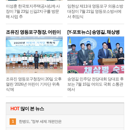
이성훈 한국토지주택공사(LH) 사
임현상 제11대 영등포구 의용소방
장이 7월 23일 신길2지구를 방문
대장이 7월 21일 영등포소방서에
해 사업 추
서 취임식
조유진 영등포구청장, 어린이
[Y-포토뉴스] 송영길, 채상병
기
순
조유진 영등포구청장이 20일 오후
송영길 민주당 전당대회 당대표 후
열린 ‘2026년 어린이 기자단 위촉
보는 7월 15일 여의도 국회 소통관
식’에
에서
HOT
많이 본 뉴스
1
한병도, “정부 세제 개편안은