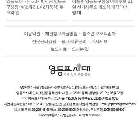
영등포시대는 6.3지방선거 영등포
이승훈 영등포구청장 예비후보, 21
구청장 여(조유진), 야(최웅식) 후
일 선거사무소 개소식 개최 “이재
보와 일
명 대
이용약관
ㆍ
개인정보취급방침
ㆍ
청소년 보호책임자
신문윤리강령
ㆍ
광고.제휴문의
ㆍ
기사제보
보도자료
ㆍ
오시는 길
우)07247, 서울 영등포구 국회대로54길 13(영등포동7가, 신아빌라트) 106호
영등포시대 인터넷신문 등록번호: 서울, 아02164. 등록·발행일 : 2012년 06월 22일
주간 영등포시대 등록번호 : 서울, 다10935. 등록연월일 : 2015년 01월 06일
사업자등록번호 : 107-19-29431 발행•편집인·청소년 보호책임자 박강열 E-mail : ydptimes@naver.com
제보 및 문의: 02-2264-6446 팩스 : 02-2268-5206 후원계좌 : 우리은행 1005-202-654004
Copyright ⓒ 2012 영등포시대. All rights reserved.