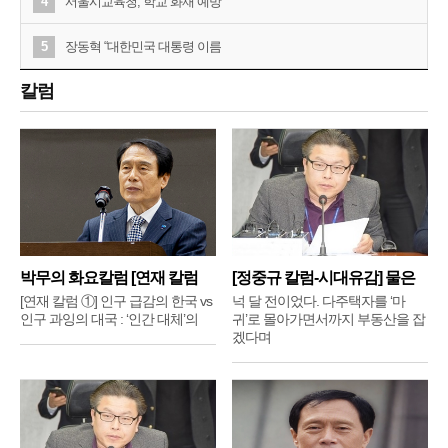
4
서울시교육청, 학교 화재 예방
5
장동혁 “대한민국 대통령 이름
칼럼
박무의 화요칼럼 [연재 칼럼
[정중규 칼럼-시대유감] 물은
①]
배
[연재 칼럼 ①] 인구 급감의 한국 vs
넉 달 전이었다. 다주택자를 ‘마
인구 과잉의 대국 : ‘인간 대체’의
귀’로 몰아가면서까지 부동산을 잡
겠다며