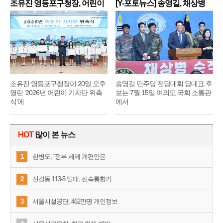
조유진 영등포구청장, 어린이
[Y-포토뉴스] 송영길, 채상병
기
순
조유진 영등포구청장이 20일 오후
송영길 민주당 전당대회 당대표 후
열린 ‘2026년 어린이 기자단 위촉
보는 7월 15일 여의도 국회 소통관
식’에
에서
HOT
많이 본 뉴스
1
한병도, “정부 세제 개편안은
2
신길동 113-5 일대, 신속통합기
3
서울시설공단, 462만명 개인정보