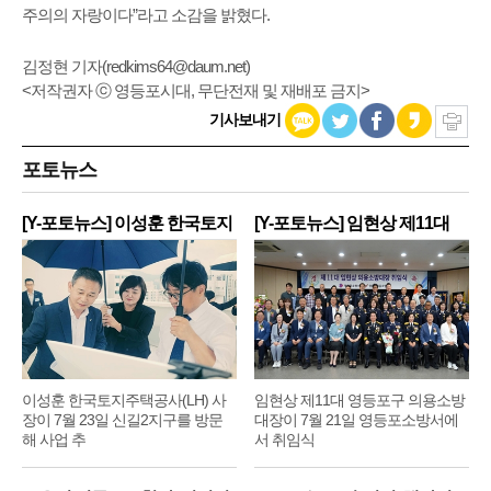
주의의 자랑이다”라고 소감을 밝혔다.
김정현 기자(
redkims64@daum.net
)
<저작권자 ⓒ 영등포시대, 무단전재 및 재배포 금지>
기사보내기
포토뉴스
[Y-포토뉴스] 이성훈 한국토지
[Y-포토뉴스] 임현상 제11대
주
영
이성훈 한국토지주택공사(LH) 사
임현상 제11대 영등포구 의용소방
장이 7월 23일 신길2지구를 방문
대장이 7월 21일 영등포소방서에
해 사업 추
서 취임식