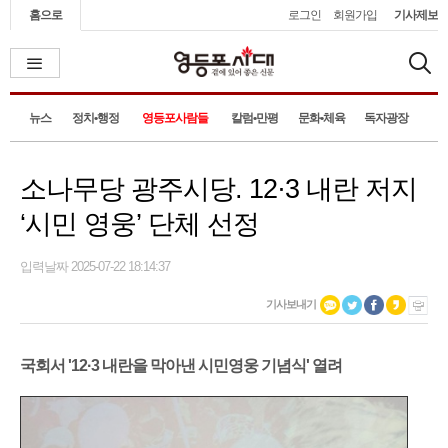
홈으로
로그인
회원가입
기사제보
뉴스
정치•행정
영등포사람들
칼럼•만평
문화•체육
독자광장
소나무당 광주시당. 12·3 내란 저지
‘시민 영웅’ 단체 선정
입력날짜 2025-07-22 18:14:37
기사보내기
국회서 '12·3 내란을 막아낸 시민영웅 기념식' 열려