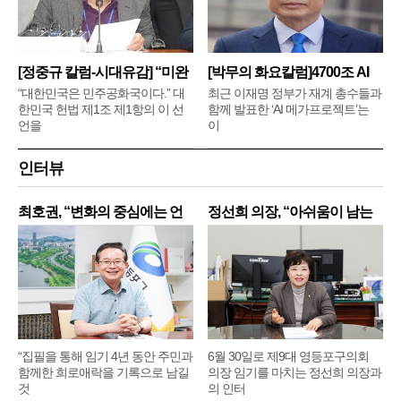
[정중규 칼럼-시대유감] “미완
[박무의 화요칼럼]4700조 AI
메
“대한민국은 민주공화국이다.” 대
최근 이재명 정부가 재계 총수들과
한민국 헌법 제1조 제1항의 이 선
함께 발표한 ‘AI 메가프로젝트’는
언을
이
인터뷰
최호권, “변화의 중심에는 언
정선희 의장, “아쉬움이 남는
제
“집필을 통해 임기 4년 동안 주민과
6월 30일로 제9대 영등포구의회
함께한 희로애락을 기록으로 남길
의장 임기를 마치는 정선희 의장과
것
의 인터