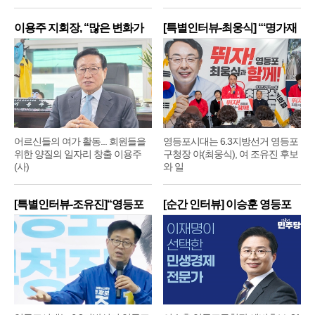
이용주 지회장, “많은 변화가
[특별인터뷰-최웅식] “‘명가재
어르신들의 여가 활동... 회원들을
영등포시대는 6.3지방선거 영등포
위한 양질의 일자리 창출 이용주
구청장 야(최웅식), 여 조유진 후보
(사)
와 일
[특별인터뷰-조유진]“영등포
[순간 인터뷰] 이승훈 영등포
구
구