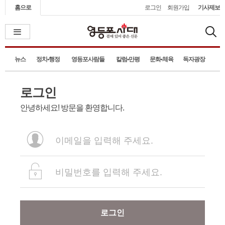
홈으로
로그인
회원가입
기사제보
뉴스
정치•행정
영등포사람들
칼럼•만평
문화•체육
독자광장
로그인
안녕하세요! 방문을 환영합니다.
로그인