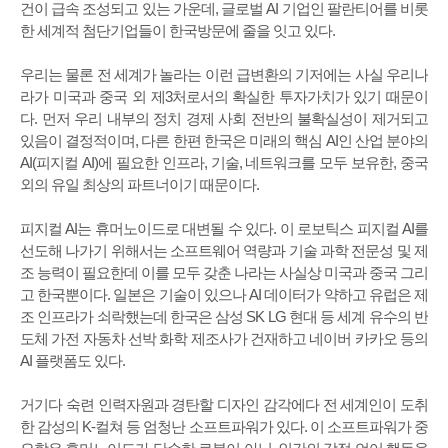
건이 급속 조성되고 있는 가운데, 글로벌 AI 기업인 팔란티어를 비롯
한 세계적 첨단기업들이 한국방문에 줄을 잇고 있다.
우리는 물론 전 세계가 놀라는 이런 급변환의 기저에는 사실 우리나
라가 미국과 중국 외 제3처로서의 확실한 투자가치가 있기 때문이
다. 먼저 우리 내부의 정치 경제 사회 전반의 불확실성이 제거되고
있음이 결정적이며, 다른 한편 한국은 미래의 핵심 AI인 산업 분야의
AI(피지컬 AI)에 필요한 인프라, 기술, 네트워크를 모두 보유한, 중국
외의 유일 최상의 파트너이기 때문이다.
피지컬 AI는 휴머노이드로 대변될 수 있다. 이 로보틱스 피지컬 AI를
선도해 나가기 위해서는 소프트웨어 역량과 기술 과학 전문성 및 제
조 능력이 필요한데 이를 모두 갖춘 나라는 사실상 미국과 중국 그리
고 한국뿐이다. 일본은 기술이 있으나 AI 데이터가 약하고 유럽은 제
조 인프라가 쇠락했는데 한국은 삼성 SK LG 현대 등 세계 유수의 반
도체 가전 자동차 선박 화학 제조사가 건재하고 네이버 카카오 등의
AI 플랫폼도 있다.
거기다 숙련 인력자원과 경탄할 디자인 감각에다 전 세계인이 도취
한 감성의 K-컬쳐 등 엄청난 소프트파워가 있다. 이 소프트파워가 중