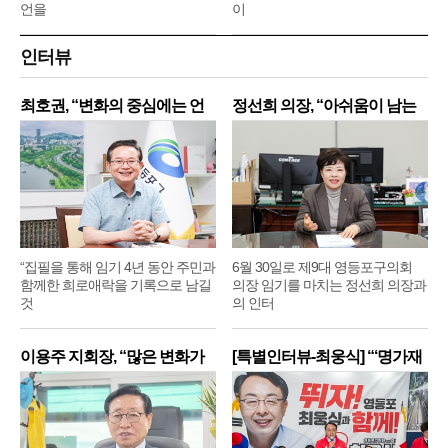
언을
이
인터뷰
최호권, “변화의 중심에는 언
정선희 의장, “아쉬움이 남는
제
“집필을 통해 임기 4년 동안 주민과
6월 30일로 제9대 영등포구의회
함께한 희로애락을 기록으로 남길
의장 임기를 마치는 정선희 의장과
것
의 인터
이용주 지회장, “많은 변화가
[특별인터뷰-최웅식] “‘명가재