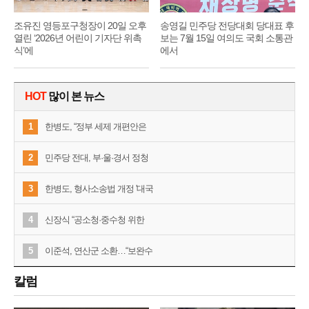
조유진 영등포구청장이 20일 오후
송영길 민주당 전당대회 당대표 후
열린 ‘2026년 어린이 기자단 위촉
보는 7월 15일 여의도 국회 소통관
식’에
에서
HOT
많이 본 뉴스
1
한병도, “정부 세제 개편안은
2
민주당 전대, 부·울·경서 정청
3
한병도, 형사소송법 개정 '대국
4
신장식 “공소청·중수청 위한
5
이준석, 연산군 소환…“보완수
칼럼