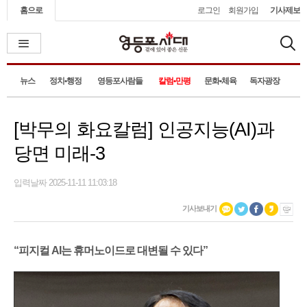
홈으로
로그인
회원가입
기사제보
뉴스
정치•행정
영등포사람들
칼럼•만평
문화•체육
독자광장
[박무의 화요칼럼] 인공지능(AI)과
당면 미래-3
입력날짜 2025-11-11 11:03:18
기사보내기
“피지컬 AI는 휴머노이드로 대변될 수 있다”