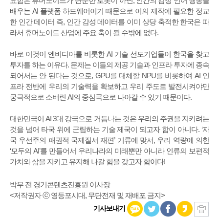
요함은 휴머노이드가 단순한 로봇이 아닌, 인간의 감정 언어 행동을
배우는 AI 플랫폼 하드웨어이기 때문으로 이의 제작에 필요한 정교
한 인간 데이터 즉, 인간 감성 데이터를 이미 상당 축적한 한국은 따
라서 휴머노이드 산업에 주요 축이 될 수밖에 없다.
바로 이것이 엔비디아를 비롯한 AI 기술 선도기업들이 한국을 찾고
투자를 하는 이유다. 문제는 이들의 제공 기술과 인프라 투자에 종속
되어서는 안 된다는 것으로, GPU를 대체할 NPU를 비롯하여 AI 인
프라 전반에 우리의 기술력을 확보하고 우리 주도로 발전시켜야만
궁극적으로 소버린 AI의 중심국으로 나아갈 수 있기 때문이다.
대한민국이 AI 3대 강국으로 거듭나는 것은 우리의 주권을 지키려는
것을 넘어 타국 위에 군림하는 기술 제국이 되고자 함이 아니다. ‘자
국 우선주의 패권적 국제질서 재편’ 기류에 맞서, 우리 역량에 의한
‘모두의 AI’를 만들어서 우리나라의 미래뿐만 아니라 인류의 보편적
가치와 삶을 지키고 유지해 나갈 힘을 갖고자 함이다!
박무 전 경기콘텐츠진흥원 이사장
<저작권자 ⓒ 영등포시대, 무단전재 및 재배포 금지>
기사보내기