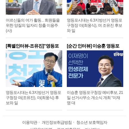
어르신들의 여가 활동... 회원들을
영등포시대는 6.3지방선거 영등포
위한 양질의 일자리 창출 이용주
구청장 야(최웅식), 여 조유진 후보
(사)
와 일
[특별인터뷰-조유진]“영등포
[순간 인터뷰] 이승훈 영등포
구
구
영등포시대는 6.3지방선거 영등포
이승훈 영등포구청장 예비후보, 21
구청장 여(조유진), 야(최웅식) 후
일 선거사무소 개소식 개최 “이재
보와 일
명 대
이용약관
ㆍ
개인정보취급방침
ㆍ
청소년 보호책임자