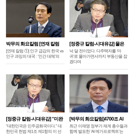
박무의 화요칼럼 [연재 칼럼
[정중규 칼럼-시대유감] 물은
①]
배
[연재 칼럼 ①] 인구 급감의 한국 vs
넉 달 전이었다. 다주택자를 ‘마
인구 과잉의 대국 : ‘인간 대체’의
귀’로 몰아가면서까지 부동산을 잡
겠다며
[정중규 칼럼-시대유감] “미완
[박무의 화요칼럼]4700조 AI
메
“대한민국은 민주공화국이다.” 대
최근 이재명 정부가 재계 총수들과
한민국 헌법 제1조 제1항의 이 선
함께 발표한 ‘AI 메가프로젝트’는