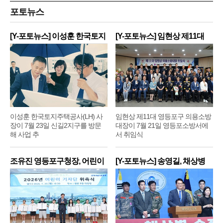
포토뉴스
[Y-포토뉴스] 이성훈 한국토지
[Y-포토뉴스] 임현상 제11대
주
영
이성훈 한국토지주택공사(LH) 사
임현상 제11대 영등포구 의용소방
장이 7월 23일 신길2지구를 방문
대장이 7월 21일 영등포소방서에
해 사업 추
서 취임식
조유진 영등포구청장, 어린이
[Y-포토뉴스] 송영길, 채상병
기
순