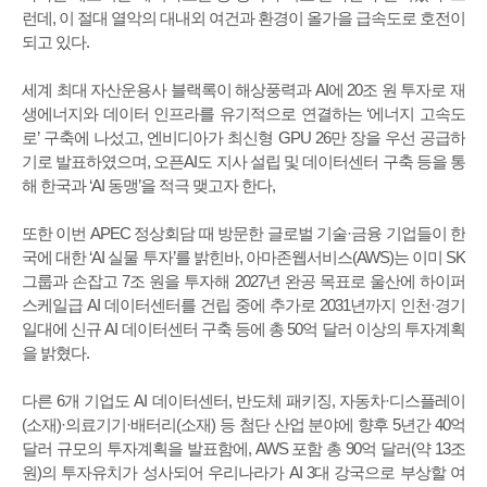
런데, 이 절대 열악의 대내외 여건과 환경이 올가을 급속도로 호전이
되고 있다.
세계 최대 자산운용사 블랙록이 해상풍력과 AI에 20조 원 투자로 재
생에너지와 데이터 인프라를 유기적으로 연결하는 ‘에너지 고속도
로’ 구축에 나섰고, 엔비디아가 최신형 GPU 26만 장을 우선 공급하
기로 발표하였으며, 오픈AI도 지사 설립 및 데이터센터 구축 등을 통
해 한국과 ‘AI 동맹’을 적극 맺고자 한다,
또한 이번 APEC 정상회담 때 방문한 글로벌 기술·금융 기업들이 한
국에 대한 ‘AI 실물 투자’를 밝힌바, 아마존웹서비스(AWS)는 이미 SK
그룹과 손잡고 7조 원을 투자해 2027년 완공 목표로 울산에 하이퍼
스케일급 AI 데이터센터를 건립 중에 추가로 2031년까지 인천·경기
일대에 신규 AI 데이터센터 구축 등에 총 50억 달러 이상의 투자계획
을 밝혔다.
다른 6개 기업도 AI 데이터센터, 반도체 패키징, 자동차·디스플레이
(소재)·의료기기·배터리(소재) 등 첨단 산업 분야에 향후 5년간 40억
달러 규모의 투자계획을 발표함에, AWS 포함 총 90억 달러(약 13조
원)의 투자유치가 성사되어 우리나라가 AI 3대 강국으로 부상할 여