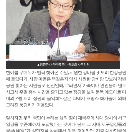
▲정중규 대한민국 국가 원로회 자문위원
한여름 무더위가 벌써 찾아온 주말, 시원한 강바람 맛보려 한강공원
에 들렀다가, 사람 마음은 똑같은지 역시 시원한 강바람 맛보려 강변
공원 찾아온 시민들로 인산인해, 그러면서 가족이나 연인들이 텐트
치고서 주말 휴식 시간을 즐기고 있는 정경을 보며 문득 에드아르 마
네의 <튈 트리 정원의 음악회> 같은 19세기 프랑스 화가들에 의해
그려진 풍경화가 떠올랐다.
말하자면 우리 국민이 누리는 삶의 질이 제국주의 시대 당시의 서구
열강들 수준에까지 도달했다는 것이다. 단지 그 시대 서구열강들의
국부(國富)가 식민지를 착취해서 쌓은 것이라면, 지금 대한민국의