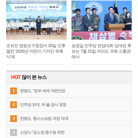
기
순
조유진 영등포구청장이 20일 오후
송영길 민주당 전당대회 당대표 후
열린 ‘2026년 어린이 기자단 위촉
보는 7월 15일 여의도 국회 소통관
식’에
에서
HOT
많이 본 뉴스
1
한병도, “정부 세제 개편안은
2
민주당 전대, 부·울·경서 정청
3
한병도, 형사소송법 개정 '대국
4
신장식 “공소청·중수청 위한