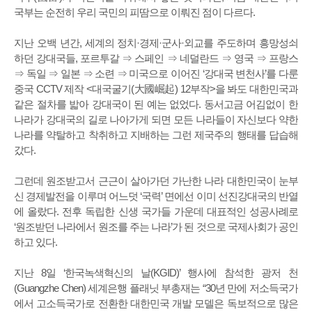
국부는 순전히 우리 국민의 피땀으로 이뤄진 점이 다르다.
지난 오백 년간, 세계의 정치·경제·군사·외교를 주도하며 흥망성쇠
하던 강대국들, 포르투갈 ⇒ 스페인 ⇒ 네덜란드 ⇒ 영국 ⇒ 프랑스
⇒ 독일 ⇒ 일본 ⇒ 소련 ⇒ 미국으로 이어진 ‘강대국 변천사’를 다룬
중국 CCTV 제작 <대국굴기(大國崛起) 12부작>을 봐도 대한민국과
같은 절차를 밟아 강대국이 된 예는 없었다. 동서고금 어김없이 한
나라가 강대국의 길로 나아가게 되면 모든 나라들이 자신보다 약한
나라를 약탈하고 착취하고 지배하는 그런 제국주의 행태를 답습해
갔다.
그런데 원조받고서 근근이 살아가던 가난한 나라 대한민국이 눈부
신 경제발전을 이루며 어느덧 ‘국력’ 면에선 이미 선진강대국의 반열
에 올랐다. 전후 독립한 신생 국가들 가운데 대표적인 성공사례로
‘원조받던 나라에서 원조를 주는 나라’가 된 것으로 국제사회가 공인
하고 있다.
지난 8일 ‘한국녹색혁신의 날(KGID)’ 행사에 참석한 광저 천
(Guangzhe Chen) 세계은행 플래닛 부총재는 “30년 만에 저소득국가
에서 고소득국가로 전환한 대한민국 개발 모델은 독보적으로 많은