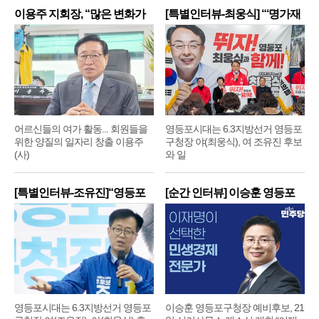
이용주 지회장, “많은 변화가
[특별인터뷰-최웅식] “‘명가재
어르신들의 여가 활동... 회원들을
영등포시대는 6.3지방선거 영등포
위한 양질의 일자리 창출 이용주
구청장 야(최웅식), 여 조유진 후보
(사)
와 일
[특별인터뷰-조유진]“영등포
[순간 인터뷰] 이승훈 영등포
구
구
영등포시대는 6.3지방선거 영등포
이승훈 영등포구청장 예비후보, 21