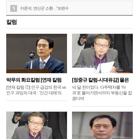
5
이준석, 연산군 소환…“보완수
칼럼
박무의 화요칼럼 [연재 칼럼
[정중규 칼럼-시대유감] 물은
①]
배
[연재 칼럼 ①] 인구 급감의 한국 vs
넉 달 전이었다. 다주택자를 ‘마
인구 과잉의 대국 : ‘인간 대체’의
귀’로 몰아가면서까지 부동산을 잡
겠다며