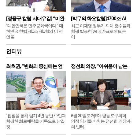
[정중규 칼럼-시대유감] “미완
[박무의 화요칼럼]4700조 AI
메
“대한민국은 민주공화국이다.” 대
최근 이재명 정부가 재계 총수들과
한민국 헌법 제1조 제1항의 이 선
함께 발표한 ‘AI 메가프로젝트’는
언을
이
인터뷰
최호권, “변화의 중심에는 언
정선희 의장, “아쉬움이 남는
제
“집필을 통해 임기 4년 동안 주민과
6월 30일로 제9대 영등포구의회
함께한 희로애락을 기록으로 남길
의장 임기를 마치는 정선희 의장과
것
의 인터