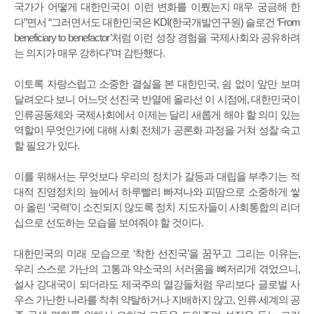
국가가 어떻게 대한민국이 이런 변화를 이뤘는지 매우 궁금해 한
다”면서 “그러면서도 대한민국은 KDI(한국개발연구원) 슬로건 ‘From
beneficiary to benefactor’처럼 이런 성장 경험을 국제사회와 공유하려
는 의지가 매우 강하다”며 감탄했다.
이토록 자랑스럽고 소중한 결실을 본 대한민국, 쉼 없이 앞만 보며
달려오다 보니 어느덧 선진국 반열에 올라선 이 시점에, 대한민국이
인류공동체와 국제사회에서 이제는 달리 새롭게 해야 할 의미 있는
역할이 무엇인가에 대해 사회 전체가 공론화 과정을 거쳐 성찰 숙고
할 필요가 있다.
이를 위해서는 무엇보다 우리의 정치가 갈등과 대립을 부추기는 적
대적 진영정치의 늪에서 하루빨리 빠져나와 피땀으로 소중하게 쌓
아 올린 ‘국력’이 소진되지 않도록 정치 지도자들이 사회통합의 리더
십으로 선도하는 모습을 보여줘야 할 것이다.
대한민국의 미래 모습으로 ‘착한 선진국’을 꿈꾸고 그리는 이유는,
우리 스스로 가난의 고통과 약소국의 서러움을 뼈저리게 겪었으니,
설사 강대국이 되더라도 제국주의 열강들처럼 우리보다 글로벌 사
우스 가난한 나라를 착취 약탈하거나 지배하지 않고, 인류 세계의 공