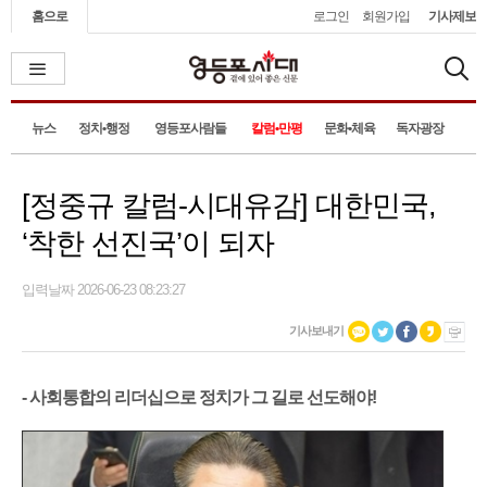
홈으로
로그인
회원가입
기사제보
뉴스
정치•행정
영등포사람들
칼럼•만평
문화•체육
독자광장
[정중규 칼럼-시대유감] 대한민국,
‘착한 선진국’이 되자
입력날짜 2026-06-23 08:23:27
기사보내기
- 사회통합의 리더십으로 정치가 그 길로 선도해야!