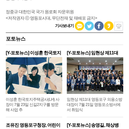
정중규 대한민국 국가 원로회 자문위원
<저작권자 ⓒ 영등포시대, 무단전재 및 재배포 금지>
기사보내기
포토뉴스
[Y-포토뉴스] 이성훈 한국토지
[Y-포토뉴스] 임현상 제11대
주
영
이성훈 한국토지주택공사(LH) 사
임현상 제11대 영등포구 의용소방
장이 7월 23일 신길2지구를 방문
대장이 7월 21일 영등포소방서에
해 사업 추
서 취임식
조유진 영등포구청장, 어린이
[Y-포토뉴스] 송영길, 채상병