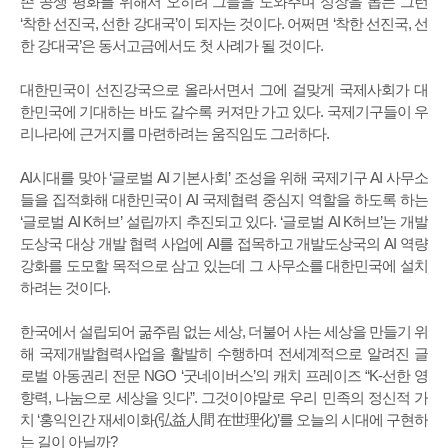
존 공생 평화를 위해서 오히려 그들을 도와주며 성장을 돕는 그런
‘착한 선진국, 선한 강대국’이 되자는 것이다. 어쩌면 ‘착한 선진국, 선
한 강대국’은 동서고금에서도 첫 사례가 될 것이다.
대한민국이 선진강국으로 올라서면서 그에 걸맞게 국제사회가 대
한민국에 기대하는 바도 갈수록 커져만 가고 있다. 국제기구들이 우
리나라에 근거지를 마련하려는 움직임도 그러하다.
AI시대를 맞아 ‘글로벌 AI 기본사회’ 조성을 위해 국제기구 AI 사무소
들을 집적화해 대한민국이 AI 국제협력 중심지 역할을 하도록 하는
‘글로벌 AI K허브’ 설립까지 추진되고 있다. ‘글로벌 AI K허브’는 개발
도상국 대상 개발 협력 사업에 AI를 접목하고 개발도상국의 AI 역량
강화를 도모할 목적으로 삼고 있는데 그 사무소를 대한민국에 설치
하려는 것이다.
한국에서 설립되어 굶주림 없는 세상, 더불어 사는 세상을 만들기 위
해 국제개발협력사업을 활발히 수행하며 전세계적으로 알려진 글
로벌 아동권리 전문 NGO ‘굿네이버스’의 캐치 프레이즈 “K-선한 영
향력, 나눔으로 세상을 잇다”. 그것이야말로 우리 민족의 정신적 가
치 ‘홍익인간 재세이화(弘益人間 在世理化)’를 오늘의 시대에 구현하
는 길이 아닐까?