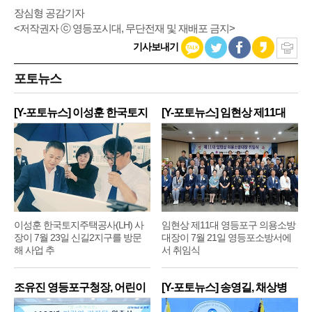
장심형 공감기자
<저작권자 ⓒ 영등포시대, 무단전재 및 재배포 금지>
기사보내기
포토뉴스
[Y-포토뉴스] 이성훈 한국토지
[Y-포토뉴스] 임현상 제11대
주
영
이성훈 한국토지주택공사(LH) 사
임현상 제11대 영등포구 의용소방
장이 7월 23일 신길2지구를 방문
대장이 7월 21일 영등포소방서에
해 사업 추
서 취임식
조유진 영등포구청장, 어린이
[Y-포토뉴스] 송영길, 채상병
기
순