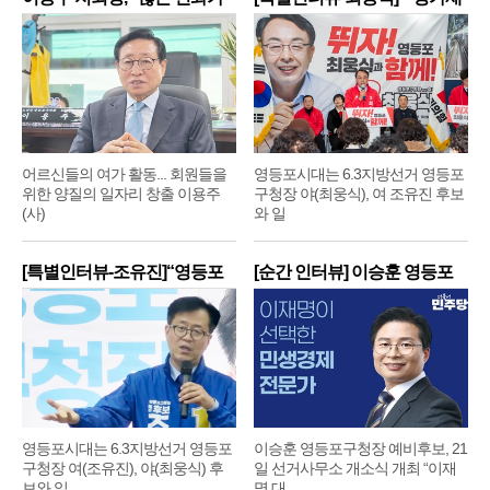
어르신들의 여가 활동... 회원들을
영등포시대는 6.3지방선거 영등포
위한 양질의 일자리 창출 이용주
구청장 야(최웅식), 여 조유진 후보
(사)
와 일
[특별인터뷰-조유진]“영등포
[순간 인터뷰] 이승훈 영등포
구
구
영등포시대는 6.3지방선거 영등포
이승훈 영등포구청장 예비후보, 21
구청장 여(조유진), 야(최웅식) 후
일 선거사무소 개소식 개최 “이재
보와 일
명 대