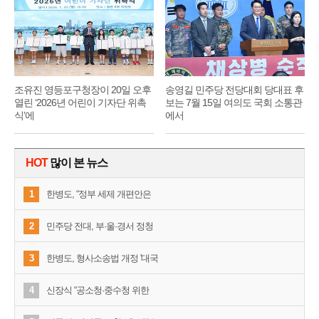
조유진 영등포구청장이 20일 오후
송영길 민주당 전당대회 당대표 후
열린 ‘2026년 어린이 기자단 위촉
보는 7월 15일 여의도 국회 소통관
식’에
에서
HOT
많이 본 뉴스
1
한병도, “정부 세제 개편안은
2
민주당 전대, 부·울·경서 정청
3
한병도, 형사소송법 개정 '대국
4
신장식 “공소청·중수청 위한