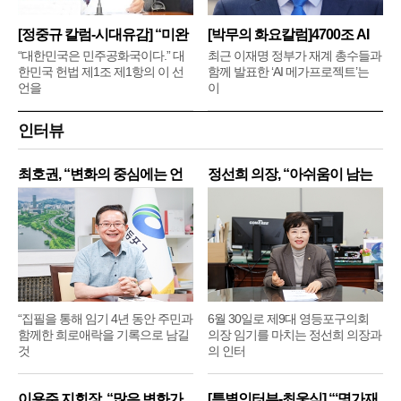
[정중규 칼럼-시대유감] “미완
[박무의 화요칼럼]4700조 AI
메
“대한민국은 민주공화국이다.” 대
최근 이재명 정부가 재계 총수들과
한민국 헌법 제1조 제1항의 이 선
함께 발표한 ‘AI 메가프로젝트’는
언을
이
인터뷰
최호권, “변화의 중심에는 언
정선희 의장, “아쉬움이 남는
제
“집필을 통해 임기 4년 동안 주민과
6월 30일로 제9대 영등포구의회
함께한 희로애락을 기록으로 남길
의장 임기를 마치는 정선희 의장과
것
의 인터
이용주 지회장, “많은 변화가
[특별인터뷰-최웅식] “‘명가재