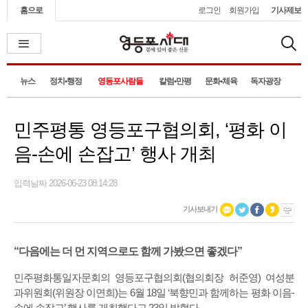
홈으로
로그인
회원가입
기사제보
뉴스
정치•행정
영등포사람들
칼럼•만평
문화•체육
독자광장
민주평통 영등포구협의회, ‘평화 이
음-손에 손잡고’ 행사 개최
입력날짜 2026-06-23 08:14:28
기사보내기
“다음에는 더 먼 지역으로도 함께 가봤으면 좋겠다”
민주평화통일자문회의 영등포구협의회(협의회장 허준영) 여성분
과위원회(위원장 이연희)는 6월 18일 ‘북향민과 함께하는 평화 이음-
손에 손잡고’ 행사를 개최했다고 23일 밝혔다.