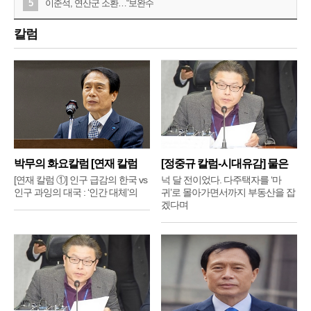
5
이준석, 연산군 소환…“보완수
칼럼
박무의 화요칼럼 [연재 칼럼
[정중규 칼럼-시대유감] 물은
①]
배
[연재 칼럼 ①] 인구 급감의 한국 vs
넉 달 전이었다. 다주택자를 ‘마
인구 과잉의 대국 : ‘인간 대체’의
귀’로 몰아가면서까지 부동산을 잡
겠다며