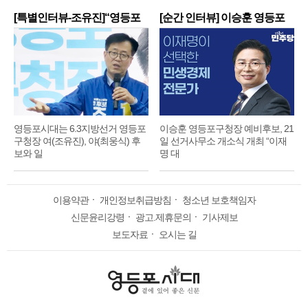
[특별인터뷰-조유진]“영등포
[순간 인터뷰] 이승훈 영등포
구
구
영등포시대는 6.3지방선거 영등포
이승훈 영등포구청장 예비후보, 21
구청장 여(조유진), 야(최웅식) 후
일 선거사무소 개소식 개최 “이재
보와 일
명 대
이용약관
ㆍ
개인정보취급방침
ㆍ
청소년 보호책임자
신문윤리강령
ㆍ
광고.제휴문의
ㆍ
기사제보
보도자료
ㆍ
오시는 길