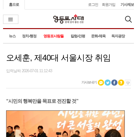
홈으로
로그인
회원가입
기사제보
뉴스
정치•행정
영등포사람들
칼럼•만평
문화•체육
독자광장
오세훈, 제40대 서울시장 취임
입력날짜 2026-07-01 11:12:43
기사보내기
“시민의 행복만을 목표로 전진할 것”