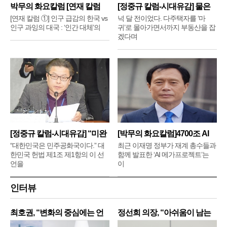
박무의 화요칼럼 [연재 칼럼
[정중규 칼럼-시대유감] 물은
①]
배
[연재 칼럼 ①] 인구 급감의 한국 vs
넉 달 전이었다. 다주택자를 ‘마
인구 과잉의 대국 : ‘인간 대체’의
귀’로 몰아가면서까지 부동산을 잡
겠다며
[정중규 칼럼-시대유감] “미완
[박무의 화요칼럼]4700조 AI
메
“대한민국은 민주공화국이다.” 대
최근 이재명 정부가 재계 총수들과
한민국 헌법 제1조 제1항의 이 선
함께 발표한 ‘AI 메가프로젝트’는
언을
이
인터뷰
최호권, “변화의 중심에는 언
정선희 의장, “아쉬움이 남는
제