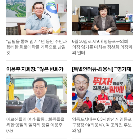
“집필을 통해 임기 4년 동안 주민과
6월 30일로 제9대 영등포구의회
함께한 희로애락을 기록으로 남길
의장 임기를 마치는 정선희 의장과
것
의 인터
이용주 지회장, “많은 변화가
[특별인터뷰-최웅식] “‘명가재
어르신들의 여가 활동... 회원들을
영등포시대는 6.3지방선거 영등포
위한 양질의 일자리 창출 이용주
구청장 야(최웅식), 여 조유진 후보
(사)
와 일