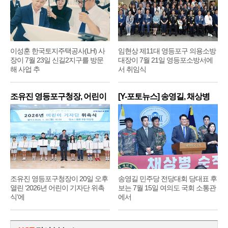
이성훈 한국토지주택공사(LH) 사
임현상 제11대 영등포구 의용소방
장이 7월 23일 신길2지구를 방문
대장이 7월 21일 영등포소방서에
해 사업 추
서 취임식
조유진 영등포구청장, 어린이
[Y-포토뉴스] 송영길, 채상병
기
순
조유진 영등포구청장이 20일 오후
송영길 민주당 전당대회 당대표 후
열린 ‘2026년 어린이 기자단 위촉
보는 7월 15일 여의도 국회 소통관
식’에
에서