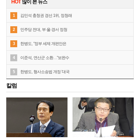
HOT
많이 본 뉴스
1
김민석 충청권 경선 1위, 정청래
2
민주당 전대, 부·울·경서 정청
3
한병도, “정부 세제 개편안은
4
이준석, 연산군 소환…“보완수
5
한병도, 형사소송법 개정 '대국
칼럼