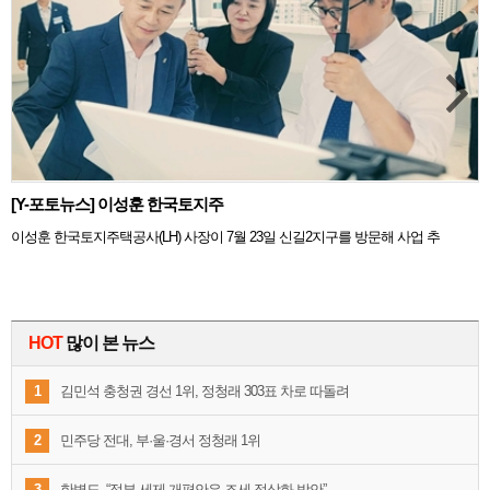
[Y-포토뉴스] 이성훈 한국토지주
이성훈 한국토지주택공사(LH) 사장이 7월 23일 신길2지구를 방문해 사업 추
HOT
많이 본 뉴스
1
김민석 충청권 경선 1위, 정청래 303표 차로 따돌려
2
민주당 전대, 부·울·경서 정청래 1위
3
한병도, “정부 세제 개편안은 조세 정상화 방안”