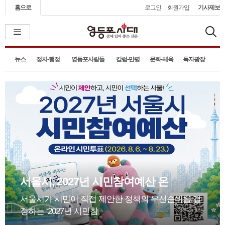
홈으로
로그인
회원가입
기사제보
뉴스
정치•행정
영등포사람들
칼럼•만평
문화•체육
독자광장
서울시, 2027년 시민참여예산 온
서울시가 시민이 직접 제안한 정책의 우선순위를 결
정하는 ‘2027년 시민참