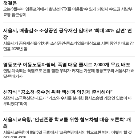
첫걸음
오는 9월부터 영등포역에서 호남선 KTX를 이용할 수 있게 되면서 수도권 서남부
교통 접근성이
서울시, 매출감소 소상공인 공유재산 임대료 ‘최대 30% 감면’ 연
장
서울시가 공유재산을 임차한 소상공인·중소기업을 대상으로 시행 중인 임대료 감
면을 2026년 말
영등포구 이동노동자쉼터, 폭염 대응 쿨시트 2,000개 무료 배포
연일 계속되는 폭염으로 온열 질환 우려가 커지는 가운데 영등포구와 서울시가 배
달·택배기사
신장식 “공소청·중수청 위한 백신과 영양제 준비해야”
신장식 조국혁신당 대표가 “기소와 수사를 분리한 형사소송법 개정안 입법이 마
무리됐다”라며
서울시교육청, ‘인권존중 학교를 위한 혐오차별 대응 토론회’ 개
최
서울시교육청이 8월 5일 국회에서 ‘교육현장에서의 혐오표현 방지, 어떻게 할 것
인가?’를 주제