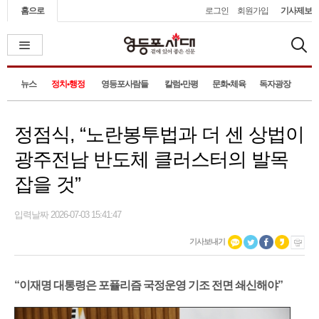
홈으로
로그인
회원가입
기사제보
뉴스
정치•행정
영등포사람들
칼럼•만평
문화•체육
독자광장
정점식, “노란봉투법과 더 센 상법이
광주전남 반도체 클러스터의 발목
잡을 것”
입력날짜 2026-07-03 15:41:47
기사보내기
“이재명 대통령은 포퓰리즘 국정운영 기조 전면 쇄신해야”