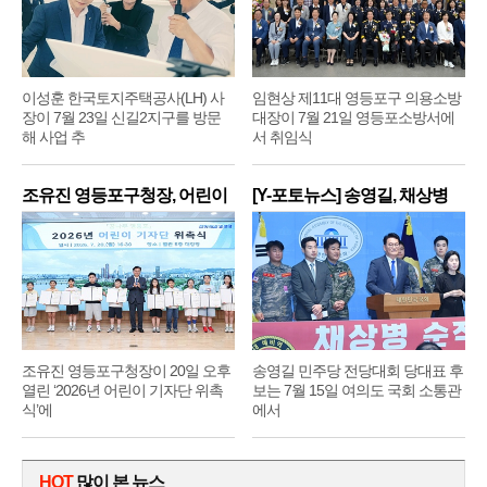
이성훈 한국토지주택공사(LH) 사
임현상 제11대 영등포구 의용소방
장이 7월 23일 신길2지구를 방문
대장이 7월 21일 영등포소방서에
해 사업 추
서 취임식
조유진 영등포구청장, 어린이
[Y-포토뉴스] 송영길, 채상병
기
순
조유진 영등포구청장이 20일 오후
송영길 민주당 전당대회 당대표 후
열린 ‘2026년 어린이 기자단 위촉
보는 7월 15일 여의도 국회 소통관
식’에
에서
HOT
많이 본 뉴스