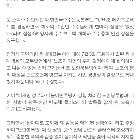
다.
또 소액주주 단체인 ‘대한민국주주운동본부’는 “4,755조 메가프로젝
트를 결정하면서 회사의 주인인 주주들에게 한마디 설명도 없었
다.”라며 삼성·SK 양사에 주주보고회 개최와 주주총회 안건 상정을
요구했다.
정점식 국민의힘 원내대표는 이에 대해 7월 3일 국회에서 열린 원내
대책회의 모두발언에서 “노조가 기업의 투자 결정에 대해 협의하자
고 나설 수 있는 법적 근거는 바로 노란봉투법이다.”라며 “노조의 쟁
의 대상을 근로조건에 영향을 미치는 사업 경영상의 결정으로 확대
했기 때문이다.”라고 주장했다.
이어 “이재명 정부와 더불어민주당이 강행 처리한 노란봉투법과 더
센 상법이 광주·전남 반도체 클러스터의 발목을 잡게 된 모습이
다.”라고 비판했다.
그러면서 “한마디로 도끼에 제 발등을 찍게 된 상황이다.”라고 주장
하며 “노란봉투법, 더 센 상법, 광주·전남 반도체 클러스터 조성까지
모두 충분한 숙의와 검증 없이 정치적 이익만을 좇아 각각의 지지층