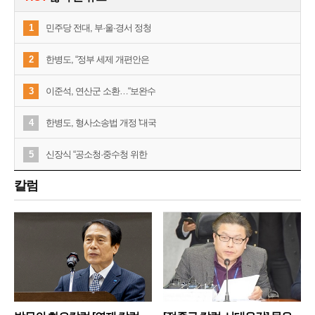
1
민주당 전대, 부·울·경서 정청
2
한병도, “정부 세제 개편안은
3
이준석, 연산군 소환…“보완수
4
한병도, 형사소송법 개정 '대국
5
신장식 “공소청·중수청 위한
칼럼