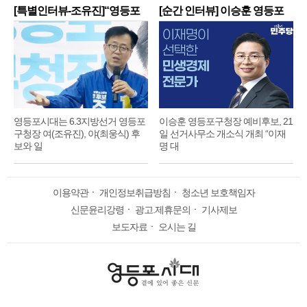
[특별인터뷰-조유진]“영등포
[순간 인터뷰] 이승훈 영등포
구
구
영등포시대는 6.3지방선거 영등포
이승훈 영등포구청장 예비후보, 21
구청장 여(조유진), 야(최웅식) 후
일 선거사무소 개소식 개최 “이재
보와 일
명 대
이용약관
ㆍ
개인정보취급방침
ㆍ
청소년 보호책임자
신문윤리강령
ㆍ
광고.제휴문의
ㆍ
기사제보
보도자료
ㆍ
오시는 길