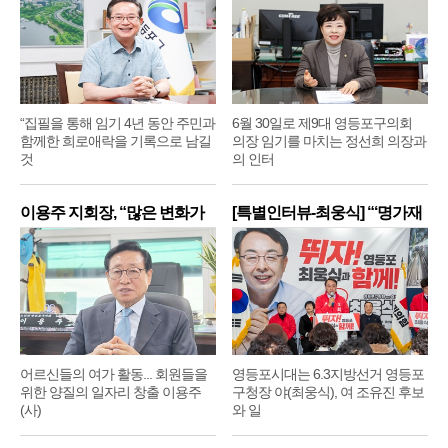
“집필을 통해 임기 4년 동안 주민과
6월 30일로 제9대 영등포구의회
함께한 희로애락을 기록으로 남길
의장 임기를 마치는 정선희 의장과
것
의 인터
이용주 지회장, “많은 변화가
[특별인터뷰-최웅식] “‘명가재
어르신들의 여가 활동... 회원들을
영등포시대는 6.3지방선거 영등포
위한 양질의 일자리 창출 이용주
구청장 야(최웅식), 여 조유진 후보
(사)
와 일