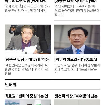
박무의 화요칼럼 [연재 칼럼
[정중규 칼럼-시대유감] 물은
①]
배
[연재 칼럼 ①] 인구 급감의 한국 vs
넉 달 전이었다. 다주택자를 ‘마
인구 과잉의 대국 : ‘인간 대체’의
귀’로 몰아가면서까지 부동산을 잡
겠다며
[정중규 칼럼-시대유감] “미완
[박무의 화요칼럼]4700조 AI
메
“대한민국은 민주공화국이다.” 대
최근 이재명 정부가 재계 총수들과
한민국 헌법 제1조 제1항의 이 선
함께 발표한 ‘AI 메가프로젝트’는
언을
이
인터뷰
최호권, “변화의 중심에는 언
정선희 의장, “아쉬움이 남는
제