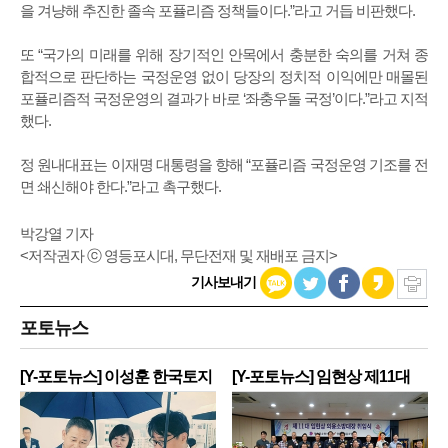
을 겨냥해 추진한 졸속 포퓰리즘 정책들이다.”라고 거듭 비판했다.
또 “국가의 미래를 위해 장기적인 안목에서 충분한 숙의를 거쳐 종
합적으로 판단하는 국정운영 없이 당장의 정치적 이익에만 매몰된
포퓰리즘적 국정운영의 결과가 바로 ‘좌충우돌 국정’이다.”라고 지적
했다.
정 원내대표는 이재명 대통령을 향해 “포퓰리즘 국정운영 기조를 전
면 쇄신해야 한다.”라고 촉구했다.
박강열 기자
<저작권자 ⓒ 영등포시대, 무단전재 및 재배포 금지>
기사보내기
포토뉴스
[Y-포토뉴스] 이성훈 한국토지
[Y-포토뉴스] 임현상 제11대
주
영