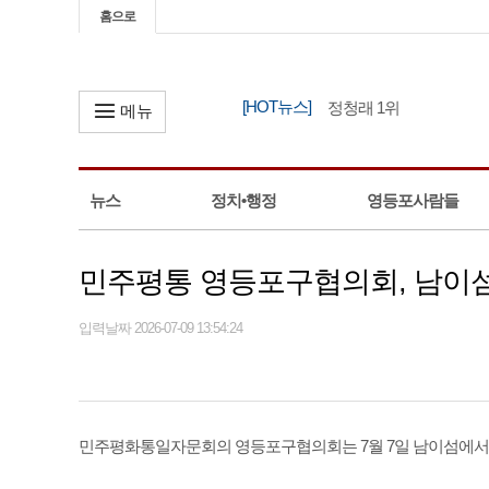
홈으로
[HOT뉴스]
민주당 전대, 부·울·경서 정청래 1위
메뉴
뉴스
정치•행정
영등포사람들
민주평통 영등포구협의회, 남이섬
입력날짜 2026-07-09 13:54:24
민주평화통일자문회의 영등포구협의회는 7월 7일 남이섬에서 ‘제