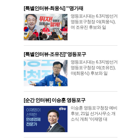
[특별인터뷰-최웅식] “‘명가재
영등포시대는 6.3지방선거
영등포구청장 야(최웅식),
여 조유진 후보와 일
[특별인터뷰-조유진]“영등포구
영등포시대는 6.3지방선거
영등포구청장 여(조유진),
야(최웅식) 후보와 일
[순간 인터뷰] 이승훈 영등포구
이승훈 영등포구청장 예비
후보, 21일 선거사무소 개
소식 개최 “이재명 대