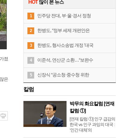
HOT
많이 본 뉴스
민주당 전대, 부·울·경서 정청
1
한병도, “정부 세제 개편안은
2
한병도, 형사소송법 개정 '대국
3
 가졌
이준석, 연산군 소환…“보완수
4
신장식 “공소청·중수청 위한
5
 많은
칼럼
박무의 화요칼럼 [연재
칼럼 ①]
[연재 칼럼 ①] 인구 급감의
한국 vs 인구 과잉의 대국 :
‘인간 대체’의