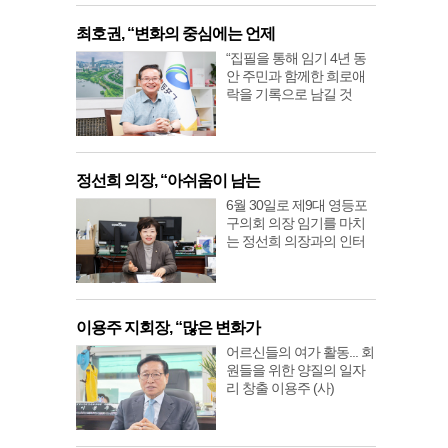
최호권, “변화의 중심에는 언제
“집필을 통해 임기 4년 동
안 주민과 함께한 희로애
락을 기록으로 남길 것
정선희 의장, “아쉬움이 남는
6월 30일로 제9대 영등포
구의회 의장 임기를 마치
는 정선희 의장과의 인터
이용주 지회장, “많은 변화가
어르신들의 여가 활동... 회
원들을 위한 양질의 일자
리 창출 이용주 (사)