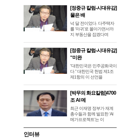
[정중규 칼럼-시대유감]
물은 배
넉 달 전이었다. 다주택자
를 ‘마귀’로 몰아가면서까
지 부동산을 잡겠다며
[정중규 칼럼-시대유감]
“미완
“대한민국은 민주공화국이
다.” 대한민국 헌법 제1조
제1항의 이 선언을
[박무의 화요칼럼]4700
조 AI 메
최근 이재명 정부가 재계
총수들과 함께 발표한 ‘AI
메가프로젝트’는 이
인터뷰