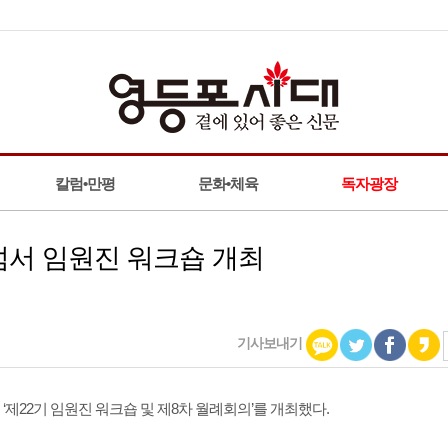
칼럼•만평
문화•체육
독자광장
서 임원진 워크숍 개최
기사보내기
22기 임원진 워크숍 및 제8차 월례회의’를 개최했다.