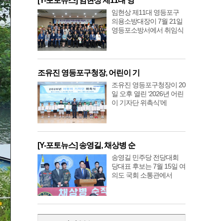
[Y-포토뉴스] 임현상 제11대 영
임현상 제11대 영등포구
의용소방대장이 7월 21일
영등포소방서에서 취임식
조유진 영등포구청장, 어린이 기
조유진 영등포구청장이 20
일 오후 열린 ‘2026년 어린
이 기자단 위촉식’에
[Y-포토뉴스] 송영길, 채상병 순
송영길 민주당 전당대회
당대표 후보는 7월 15일 여
의도 국회 소통관에서