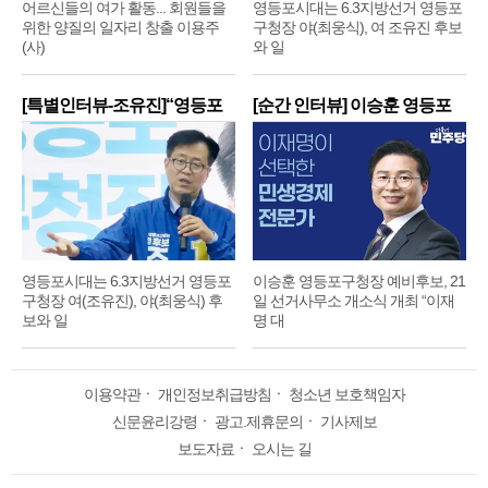
어르신들의 여가 활동... 회원들을
영등포시대는 6.3지방선거 영등포
위한 양질의 일자리 창출 이용주
구청장 야(최웅식), 여 조유진 후보
(사)
와 일
[특별인터뷰-조유진]“영등포
[순간 인터뷰] 이승훈 영등포
구
구
영등포시대는 6.3지방선거 영등포
이승훈 영등포구청장 예비후보, 21
구청장 여(조유진), 야(최웅식) 후
일 선거사무소 개소식 개최 “이재
보와 일
명 대
이용약관
ㆍ
개인정보취급방침
ㆍ
청소년 보호책임자
신문윤리강령
ㆍ
광고.제휴문의
ㆍ
기사제보
보도자료
ㆍ
오시는 길