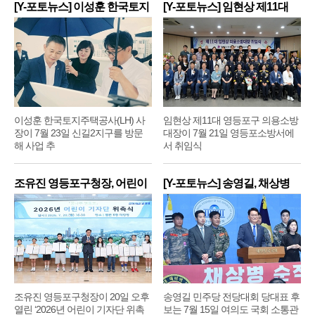
[Y-포토뉴스] 이성훈 한국토지
[Y-포토뉴스] 임현상 제11대
주
영
이성훈 한국토지주택공사(LH) 사
임현상 제11대 영등포구 의용소방
장이 7월 23일 신길2지구를 방문
대장이 7월 21일 영등포소방서에
해 사업 추
서 취임식
조유진 영등포구청장, 어린이
[Y-포토뉴스] 송영길, 채상병
기
순
조유진 영등포구청장이 20일 오후
송영길 민주당 전당대회 당대표 후
열린 ‘2026년 어린이 기자단 위촉
보는 7월 15일 여의도 국회 소통관