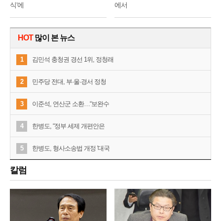
식’에
에서
HOT
많이 본 뉴스
1
김민석 충청권 경선 1위, 정청래
2
민주당 전대, 부·울·경서 정청
3
이준석, 연산군 소환…“보완수
4
한병도, “정부 세제 개편안은
5
한병도, 형사소송법 개정 '대국
칼럼