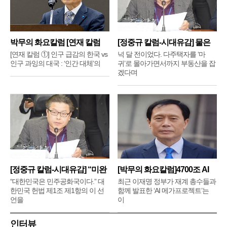
박무의 화요칼럼 [연재 칼럼
[정중규 칼럼-시대유감] 물은
①]
배
[연재 칼럼 ①] 인구 급감의 한국 vs
넉 달 전이었다. 다주택자를 ‘마
인구 과잉의 대국 : ‘인간 대체’의
귀’로 몰아가면서까지 부동산을 잡
겠다며
[정중규 칼럼-시대유감] “미완
[박무의 화요칼럼]4700조 AI
메
“대한민국은 민주공화국이다.” 대
최근 이재명 정부가 재계 총수들과
한민국 헌법 제1조 제1항의 이 선
함께 발표한 ‘AI 메가프로젝트’는
언을
이
인터뷰