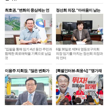
최호권, “변화의 중심에는 언
정선희 의장, “아쉬움이 남는
제
“집필을 통해 임기 4년 동안 주민과
6월 30일로 제9대 영등포구의회
함께한 희로애락을 기록으로 남길
의장 임기를 마치는 정선희 의장과
것
의 인터
이용주 지회장, “많은 변화가
[특별인터뷰-최웅식] “‘명가재