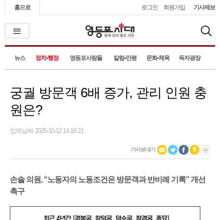
홈으로
로그인
회원가입
기사제보
뉴스
정치•행정
영등포사람들
칼럼•만평
문화•체육
독자광장
궁궐 방문객 6배 증가, 관리 인원 충
원은?
입력날짜 2025-10-12 14:18:21
기사보내기
손솔 의원, “노동자의 노동조건은 방문객과 반비례 기록” 개선
촉구